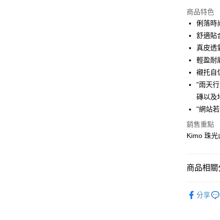
信用卡分
商品特色
3 期 
俐落時
合作金
舒適貼
超商取貨
華南商
真皮透
LINE Pay
上海商
輕盈耐
國泰世
襯托自
Apple Pay
臺灣中
"雨天行
匯豐（
街口支付
聯邦商
磚以及
元大商
悠遊付
"網站若
玉山商
銷售重點
台新國
Google Pa
Kimo 珠
台灣樂
AFTEE先
相關說明
【關於「A
商品相關分
ATM付款
AFTEE
便利好安
ＳＡＬＥ
貨到付款
１．簡單
分享
２．便利
女鞋款>>
３．安心