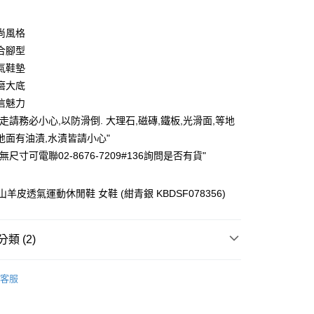
期付款
0 利率 每期
NT$796
21家銀行
尚風格
庫商業銀行
第一商業銀行
合腳型
付款
業銀行
彰化商業銀行
氣鞋墊
業儲蓄銀行
台北富邦商業銀行
磨大底
華商業銀行
兆豐國際商業銀行
信魅力
小企業銀行
台中商業銀行
走請務必小心,以防滑倒. 大理石,磁磚,鐵板,光滑面,等地
台灣）商業銀行
華泰商業銀行
業銀行
遠東國際商業銀行
地面有油漬,水漬皆請小心"
業銀行
永豐商業銀行
無尺寸可電聯02-8676-7209#136詢問是否有貨"
業銀行
星展（台灣）商業銀行
際商業銀行
中國信託商業銀行
y
光山羊皮透氣運動休閒鞋 女鞋 (紺青銀 KBDSF078356)
天信用卡公司
享後付
FTEE先享後付」】
類 (2)
先享後付是「在收到商品之後才付款」的支付方式。 讓您購物簡單
心！
⋙
激殺↘限量優惠
：不需註冊會員、不需綁卡、不需儲值。
客服
：只要手機號碼，簡訊認證，即可結帳。
休閒鞋／運動鞋
：先確認商品／服務後，再付款。