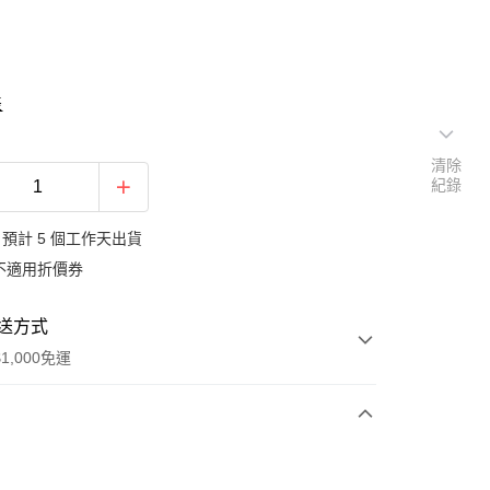
表
清除
紀錄
預計 5 個工作天出貨
不適用折價券
送方式
1,000免運
次付款