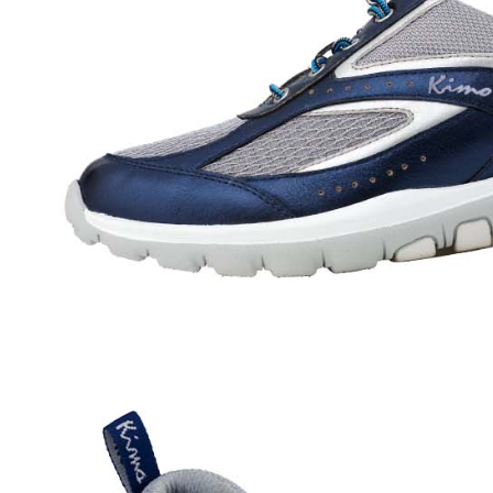
結果請求
５．嚴禁
形，恩沛
動。