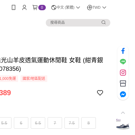
0
中文 (繁體)
TWD
 珠光山羊皮透氣運動休閒鞋 女鞋 (紺青銀
078356)
1,000免運
國家/地區配送
389
5.5
6
6.5
7
7.5
8