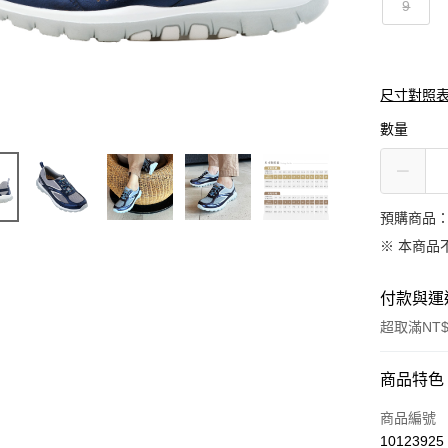
9
尺寸對照
數量
預購商品：
※ 本商品
付款與運
超取滿NT$
付款方式
商品特色
信用卡一
商品編號
10123925