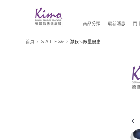
商品分類
最新消息
門
首頁
ＳＡＬＥ⋙
激殺↘限量優惠