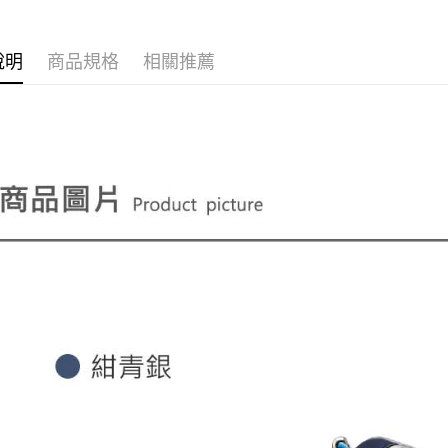
運送方式
【「AFT
１．於結帳
全家取貨
付」結帳
說明
商品規格
相關推薦
每筆NT$6
２．訂單
３．收到繳
／ATM／
7-11取貨
※ 請注意
每筆NT$6
絡購買商品
先享後付
宅配
※ 交易是
是否繳費成
每筆NT$9
付客戶支
貨到付款
【注意事
每筆NT$6
１．透過由
交易，需
國家/地區
求債權轉
２．關於
https://aft
３．未成
「AFTE
任。
４．使用「
即時審查