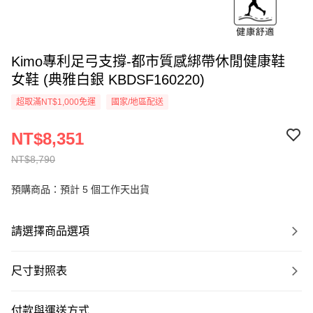
Kimo專利足弓支撐-都市質感綁帶休閒健康鞋
女鞋 (典雅白銀 KBDSF160220)
超取滿NT$1,000免運
國家/地區配送
NT$8,351
NT$8,790
預購商品：預計 5 個工作天出貨
請選擇商品選項
尺寸對照表
付款與運送方式