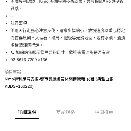
多國專利認證：Kimo 多國專利技術認證，兼具機能科技與極致
【關於「AFTEE先享後付」】
ATM付款
質感。
AFTEE先享後付是「在收到商品之後才付款」的支付方式。 讓您購物簡單
便利好安心！
--
貨到付款
１．簡單：不需註冊會員、不需綁卡、不需儲值。
注意事項
２．便利：只要手機號碼，簡訊認證，即可結帳。
☔雨天行走務必注意步伐，建議步幅縮小、放慢速度以重心穩定
３．安心：先確認商品／服務後，再付款。
運送方式
為首要原則。大理石、磁磚、鐵板等光滑地面，或有水漬、油漬
【「AFTEE先享後付」結帳流程】
全家取貨付款
處皆請謹慎行走。
１．於結帳方式選擇「AFTEE先享後付」後，將跳轉至「AFTEE先享後付」
每筆NT$60，滿NT$1,000(含以上)免運費
結帳頁面，進行簡訊認證並確認金額後，即可完成結帳。
📞 如網站無顯示您需要的尺寸，歡迎來電洽詢是否有貨：
２．訂單成立數日內，您將收到繳費通知簡訊。
02-8676-7209 #136
7-11取貨付款
３．收到繳費通知簡訊後14天內，點擊此簡訊中的連結，可透過四大超商／
ATM／網路銀行／等多元方式進行付款，方視為交易完成。
每筆NT$60，滿NT$1,000(含以上)免運費
銷售重點
※ 請注意：結帳手續完成當下不需立刻繳費，但若您需要取消訂單，請聯絡
購買商品的店家。未經商家同意取消之訂單仍視為有效，需透過AFTEE先享
Kimo專利足弓支撐-都市質感綁帶休閒健康鞋 女鞋 (典雅白銀
宅配
後付繳納相關費用。
KBDSF160220)
每筆NT$90，滿NT$1,000(含以上)免運費
※ 交易是否成功請以「AFTEE先享後付 」之結帳頁面顯示為準，若有關於
是否繳費成功／繳費後需取消欲退款等相關疑問，請聯繫「AFTEE先享後付
客戶支援中心」
https://netprotections.freshdesk.com/support/home
貨到付款
每筆NT$60，滿NT$1,000(含以上)免運費
【注意事項】
詳細說明
商品規格
相關推薦
１．透過由恩沛科技股份有限公司提供之「AFTEE先享後付」服務完成之交
國家/地區配送
查看運費
易，需依本服務之必要範圍內提供個人資料，並將交易相關給付款項請求債
權轉讓予恩沛科技股份有限公司。
２．關於個人資料處理事宜，請瀏覽以下網址：