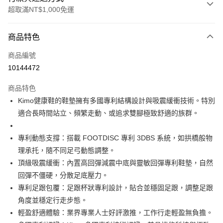
超取滿NT$1,000免運
付款方式
商品特色
信用卡一次付款
商品編號
信用卡分期付款
10144472
3 期 0 利率 每期
NT$2,783
21家銀行
商品特色
合作金庫商業銀行
第一商業銀行
超商取貨付款
Kimo健康鞋的鞋墊擁有多國專利結構設計與吸震緩衝技術。特別
華南商業銀行
彰化商業銀行
適合長時間站立、頻繁走動、或追求雙腳極致舒適的族群。
LINE Pay
上海商業儲蓄銀行
台北富邦商業銀行
國泰世華商業銀行
兆豐國際商業銀行
Apple Pay
臺灣中小企業銀行
台中商業銀行
專利動態支撐：搭載 FOOTDISC 專利 3DBS 系統，如拱橋般物
匯豐（台灣）商業銀行
華泰商業銀行
理承托，隨不同足弓動態調整。
街口支付
聯邦商業銀行
遠東國際商業銀行
頂級吸震緩衝：內置高回彈減震中底與靈敏回彈專利鞋墊，自然
元大商業銀行
永豐商業銀行
悠遊付
回彈不僵硬，分散足底壓力。
玉山商業銀行
星展（台灣）商業銀行
專利足跟包覆：足跟杯狀專利設計，貼合並穩固足跟，調整足跟
台新國際商業銀行
中國信託商業銀行
Google Pay
台灣樂天信用卡公司
角度並穩定行走步態。
AFTEE先享後付
輕盈舒適體驗：業界專業人士好評激推，工作行走輕盈無負擔。
相關說明