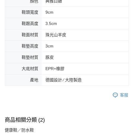
顏色
典雅白銀
鞋頭寬度
9cm
鞋跟高度
3.5cm
鞋面材質
珠光山羊皮
鞋墊高度
3cm
鞋墊材質
豚皮
大底材質
EPR+橡膠
產地
德國設計 ∕ 大陸製造
客服
商品相關分類 (2)
健康鞋／防水鞋