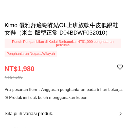
Kimo 優雅舒適蝴蝶結OL上班族軟牛皮低跟鞋
女鞋（米白 版型正常 D04BDWF032010）
Penuh Pengambilan di Kedai Serbaneka, NT$1,000 penghataran
percuma
Penghantaran Negara/Wilayah
NT$1,980
NT$4,590
Pra-pesanan Item：Anggaran penghantaran pada 5 hari bekerja.
※ Produk ini tidak boleh menggunakan kupon.
Sila pilih variasi produk.