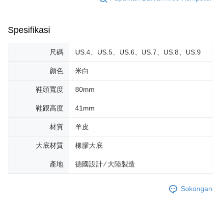
Spesifikasi
尺碼
US.4、US.5、US.6、US.7、US.8、US.9
顏色
米白
鞋頭寬度
80mm
鞋跟高度
41mm
材質
羊皮
大底材質
橡膠大底
產地
德國設計 ∕ 大陸製造
Sokongan