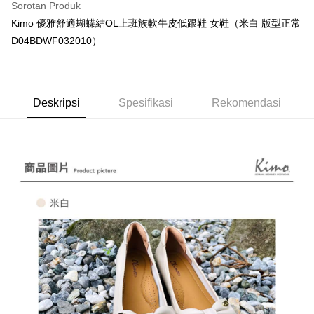
Sorotan Produk
Bank
Google Pay
Kimo 優雅舒適蝴蝶結OL上班族軟牛皮低跟鞋 女鞋（米白 版型正常
HSBC Bank (Taiwan)
Hwatai Bank
AFTEE
Limited
D04BDWF032010）
Deskripsi
Union Bank of Taiwan
Far Eastern International
Bank
Pertama, Mengenai Perkhidmatan AFTEE Beli Sekarang Bayar Kemudian
Pemindahan ATM
1. Dengan memilih AFTEE sebagai kaedah pembayaran, mesej
Yuanta Commercial Bank
Bank SinoPac
pengesahan AFTEE akan muncul.
Bank Komersial E.SUN
DBS Bank
Deskripsi
Spesifikasi
Rekomendasi
Tunai semasa Penghantaran
2. Anda boleh meneruskan pembayaran selepas pengesahan SMS.
Bank Antarabangsa
Bank CTBC
3. Tiada bayaran diperlukan apabila pesanan disahkan. Produk akan
Taishin
dihantar ke alamat yang ditetapkan.
Pilihan Penghantaran
Syarikat Kad Kredit
4. Setelah pesanan disahkan, anda akan menerima SMS pembayaran
Rakuten Taiwan
manakala ahli aplikasi akan menerima pemberitahuan tolak aplikasi
全家取貨付款
AFTEE.
NT$60/pesanan | Penghantaran percuma untuk pesanan
5. Tiada bayaran diperlukan apabila anda menerima produk. Sila buat
pembayaran di empat kedai serbaneka utama, ATM atau perbankan
NT$1,000 atau lebih
dalam talian dengan SMS pembayaran atau pemberitahuan tolak aplikasi
AFTEE.
7-11取貨付款
NT$60/pesanan | Penghantaran percuma untuk pesanan
Sila ambil perhatian bahawa tempoh pembayaran adalah 14 hari. Walau
NT$1,000 atau lebih
bagaimanapun, bagi mereka yang telah memuat turun Aplikasi AFTEE
dan mendaftar sebagai ahli AFTEE boleh menikmati tempoh pembayaran
sehingga 45 hari.
宅配
NT$90/pesanan | Penghantaran percuma untuk pesanan
Tempoh pembayaran dikira dari masa kedai meminta pembayaran anda,