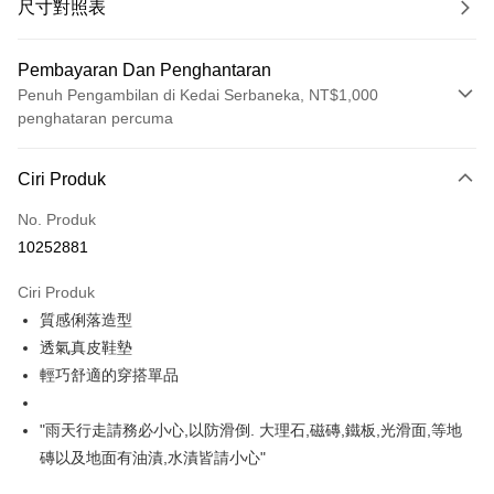
尺寸對照表
Pembayaran Dan Penghantaran
Penuh Pengambilan di Kedai Serbaneka, NT$1,000
penghataran percuma
Kaedah Pembayaran
Ciri Produk
Kad Kredit (Bayaran Penuh)
No. Produk
Ansuran Kad Kredit
10252881
3 ansuran pada kadar faedah 0,
NT$660
setiap ansuran
Ciri Produk
21 Bank
Taiwan Cooperative Bank
Bank Komersial Pertama
Pengambilan di Kedai Serbaneka
質感俐落造型
Hua Nan Commercial
Chang Hwa Commercial
LINE Pay
Bank
Bank
透氣真皮鞋墊
The Shanghai
Bank Komersial Taipei
輕巧舒適的穿搭單品
Apple Pay
Commercial & Savings
Fubon
Bank
JKOPAY
"雨天行走請務必小心,以防滑倒. 大理石,磁磚,鐵板,光滑面,等地
Bank Cathay United
Mega International
磚以及地面有油漬,水漬皆請小心"
Commercial Bank
Easy Wallet
Taiwan Business Bank
Taichung Commercial