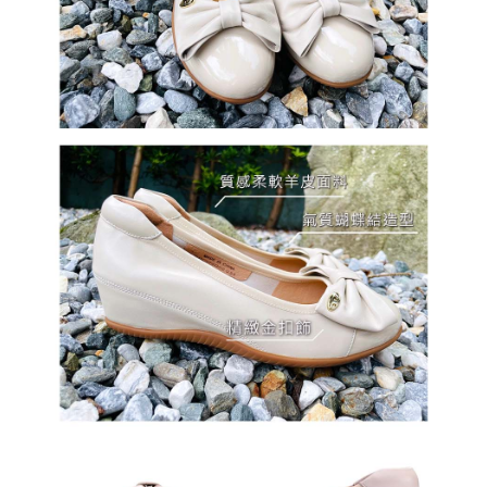
NT$1,000 atau lebih
ditambah dengan bilangan hari yang boleh dilanjutkan oleh AFTEE. Anda
boleh melanjutkan tempoh pembayaran anda sebelum anda menerima
貨到付款
pesanan. Walau bagaimanapun, tiada jaminan bahawa anda boleh
menerima pesanan anda semasa tempoh pembayaran (cth.: produk
NT$60/pesanan | Penghantaran percuma untuk pesanan
prapesanan atau produk yang mungkin mengambil masa yang lebih
NT$1,000 atau lebih
lama untuk dihantar). Oleh itu, anda dikehendaki membuat pembayaran
kepada AFTEE dalam tempoh sama ada anda menerima pesanan.
國家/地區配送
Kadar Penghantaran
Kedua, Sekatan Pembayaran
1. Jumlah yang diperakui untuk pengguna kali pertama boleh sehingga
NT$10,000. Amaun diperakui sebenar yang diluluskan akan berdasarkan
keputusan pensijilan dan semakan oleh AFTEE.
2. Amaun perbelanjaan minimum mestilah lebih besar daripada NT$20.
3. Pada masa ini hanya tersedia untuk ahli Taiwan.
Ketiga, Syarat Perkhidmatan
Perkhidmatan AFTEE Beli Sekarang Bayar Kemudian disediakan oleh NP
Taiwan, Inc. dan AFTEE akan membuat bil kepada pengguna. AFTEE
akan menggunakan data peribadi yang dikumpul (termasuk nama
pembeli, no. telefon, nama penerima, no. telefon, alamat penerima) untuk
penggunaan perkhidmatan. Sila rujuk kepada "Penyata Pengumpulan
Data Peribadi, Pemprosesan, Penggunaan"
(https://aftee.tw/privacypolicy/
) untuk maklumat lanjut.
Jumlah yang diperakui untuk pengguna kali pertama yang lulus