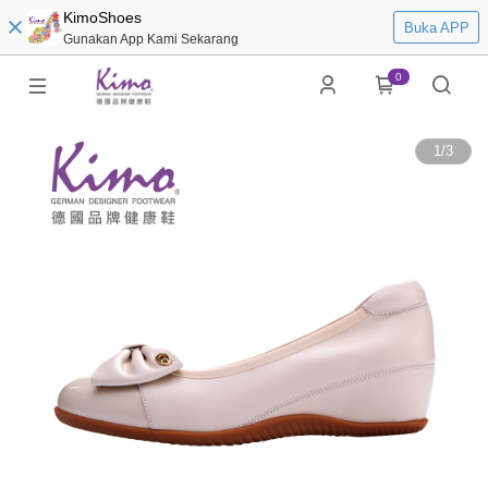
KimoShoes
Buka APP
Gunakan App Kami Sekarang
0
1
/
3