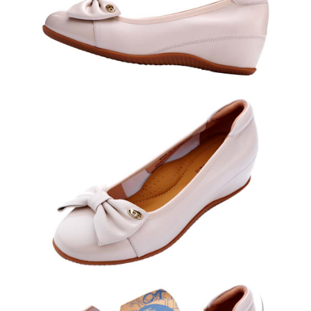
kelulusan boleh sehingga NT$10,000. Jika pengguna tidak membuat
pembayaran dalam tempoh tersebut, yuran pembayaran lewat sebanyak
20% setahun akan dikenakan. Pengguna bawah umur dikehendaki
mendapatkan kebenaran daripada ibu bapa atau penjaga yang sah
untuk menggunakan AFTEE.
Sila hubungi NP Taiwan Inc. di
cs_tw@netprotections.co.jp
jika anda
mempunyai sebarang kebimbangan mengenai pemprosesan dan
penggunaan pada data peribadi. Jika anda tidak bersetuju dengan data
peribadi yang disenaraikan seperti di atas akan dikumpul dan digunakan
oleh AFTEE, sila jangan gunakan perkhidmatan ini.