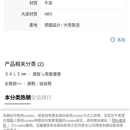
材質
牛皮
大底材質
ABS
產地
德國設計 ∕ 大陸製造
客服
产品相关分类 (2)
ＳＡＬＥ⋙
激殺↘限量優惠
女鞋款>>
跟鞋／娃娃鞋
本分类热销
全站排行
本網站中使用cookie，欲查詢有關本網站使用cookie方式之詳情，及若您不希望
热门标签
在電腦上使用cookie時應如何變更電腦的cookie設定，請參閱本網站「
隱私權條
款
」之Cookie聲明。您繼續使用本網站即表示您同意本公司得按本網站使用條款