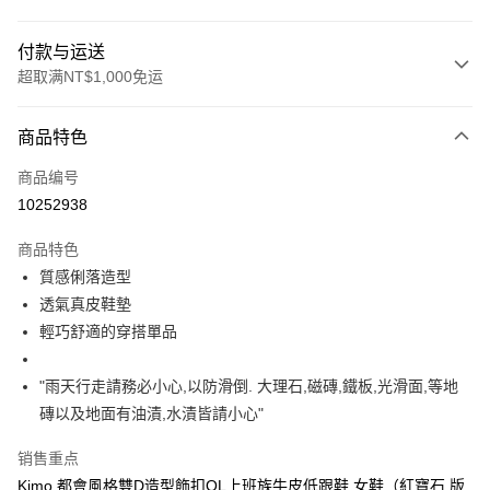
付款与运送
超取满NT$1,000免运
付款方式
商品特色
信用卡一次付款
商品编号
信用卡分期付款
10252938
3期 0利率，每期
NT$660
21家银行
商品特色
合作金库商业银行
第一商业银行
超商取货付款
質感俐落造型
华南商业银行
彰化商业银行
透氣真皮鞋墊
LINE Pay
上海商业储蓄银行
台北富邦商业银行
国泰世华商业银行
兆丰国际商业银行
輕巧舒適的穿搭單品
Apple Pay
台湾中小企业银行
台中商业银行
汇丰（台湾）商业银行
华泰商业银行
"雨天行走請務必小心,以防滑倒. 大理石,磁磚,鐵板,光滑面,等地
街口支付
联邦商业银行
远东国际商业银行
磚以及地面有油漬,水漬皆請小心"
元大商业银行
永丰商业银行
悠遊付
玉山商业银行
星展（台湾）商业银行
销售重点
台新国际商业银行
中国信托商业银行
Google Pay
Kimo 都會風格雙D造型飾扣OL上班族牛皮低跟鞋 女鞋（紅寶石 版