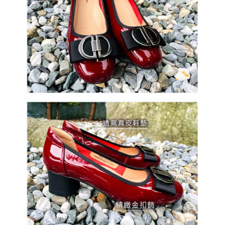
國家/地區配送
查看运费
3. 目前僅支援台灣會員
三、聲明條款
「AFTEE先享後付」(下稱本服務)乃由恩沛科技股份有限公司(下稱 AFTEE )
所提供，並由 AFTEE 向您收取款項。因使用本服務所須提供之個人資料(包
含但不限於訂購人姓名、電話，收件人姓名、電話、收件地址)，將交付予
AFTEE 於本服務必要服務範圍內運用。關於 AFTEE 對於個人資料之蒐集、
處理、利用，詳參 AFTEE 官網之『個人資料蒐集、處理及利用告知聲明』
（
https://aftee.tw/privacypolicy/
）。
若款項超過繳費期限，將根據當次的金額加收年利率 16% 的逾期滯納金。
未成年的使用者，請事先徵得法定代理人或監護人之同意方可使用
AFTEE。
若您對於個人資料之處理、利用有任何疑問，或欲行使相關法律權利，請聯
繫恩沛科技股份有限公司。若您不同意我們將上開所示之個人資料，連同必
要之購買訂單資訊提供予 AFTEE ，或讓 AFTEE 蒐集處理利用您的個人資
料，請勿選用本服務。