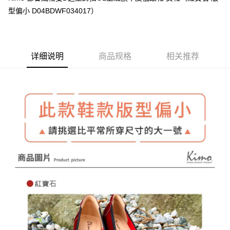
台湾乐天信用卡公司
AFTEE先享后付
型偏小 D04BDWF034017）
相关说明
一、關於 AFTEE先享後付
ATM付款
1. 於付款方式選擇AFTEE先享後付，將跳出AFTEE先享後付手機驗證視
窗。
详细说明
商品规格
相关推荐
货到付款
2. 進行簡訊驗證之後，即可完成結帳手續。
3. 訂單確認後不需事先繳費，商品會配送至您的指定地址。
4. 下訂完成後，您的手機會收到一封繳費通知簡訊，APP會員則會收到
运送方式
AFTEE APP推播通知。
5. 收到商品當下無需繳費，確認無誤後，請再利用繳費通知簡訊或AFTEE
全家取貨付款
APP於四大便利商店‧ATM/網銀等方式進行付款。
每笔NT$60，满NT$1,000(含以上)免运费
請留意繳費期限為 14 天。唯有下載 AFTEE App 成為 AFTEE 會員者方能享
7-11取貨付款
有最長 45 天內付款之服務。
每笔NT$60，满NT$1,000(含以上)免运费
繳費期限，為商家向您請款的時間，再加上使用AFTEE可延長的天數所計算
出。使用AFTEE下訂可以延長您收到商品前的繳費天數，但無法保證一定能
宅配
夠在期限內收到商品(例如:預購商品或預計到貨時間較長者)。因此無論收到
每笔NT$90，满NT$1,000(含以上)免运费
商品與否，仍需要請您在AFTEE規定的時間內完成繳費。
二、付款限制
貨到付款
1. 初次使用 AFTEE 時，將依認證結果及本公司審查結果，核予每個人不同
每笔NT$60，满NT$1,000(含以上)免运费
之上限額度
2. 結帳金額須大於NT$30