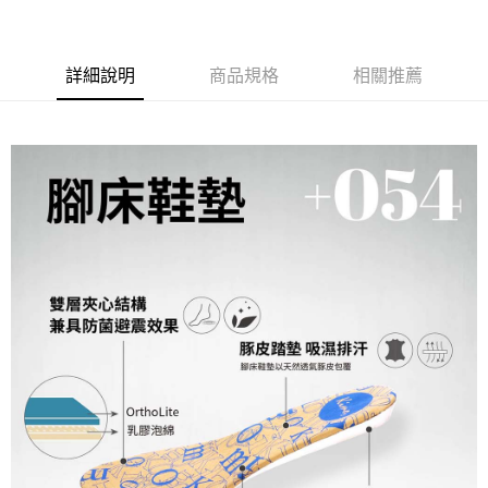
【關於「AFTEE先享後付」】
ATM付款
AFTEE先享後付是「在收到商品之後才付款」的支付方式。 讓您購物簡單
便利好安心！
貨到付款
１．簡單：不需註冊會員、不需綁卡、不需儲值。
詳細說明
商品規格
相關推薦
２．便利：只要手機號碼，簡訊認證，即可結帳。
３．安心：先確認商品／服務後，再付款。
運送方式
【「AFTEE先享後付」結帳流程】
全家取貨付款
１．於結帳方式選擇「AFTEE先享後付」後，將跳轉至「AFTEE先享後付」
每筆NT$60，滿NT$1,000(含以上)免運費
結帳頁面，進行簡訊認證並確認金額後，即可完成結帳。
２．訂單成立數日內，您將收到繳費通知簡訊。
7-11取貨付款
３．收到繳費通知簡訊後14天內，點擊此簡訊中的連結，可透過四大超商／
ATM／網路銀行／等多元方式進行付款，方視為交易完成。
每筆NT$60，滿NT$1,000(含以上)免運費
※ 請注意：結帳手續完成當下不需立刻繳費，但若您需要取消訂單，請聯絡
購買商品的店家。未經商家同意取消之訂單仍視為有效，需透過AFTEE先享
宅配
後付繳納相關費用。
每筆NT$90，滿NT$1,000(含以上)免運費
※ 交易是否成功請以「AFTEE先享後付 」之結帳頁面顯示為準，若有關於
是否繳費成功／繳費後需取消欲退款等相關疑問，請聯繫「AFTEE先享後付
客戶支援中心」
https://netprotections.freshdesk.com/support/home
貨到付款
每筆NT$60，滿NT$1,000(含以上)免運費
【注意事項】
１．透過由恩沛科技股份有限公司提供之「AFTEE先享後付」服務完成之交
國家/地區配送
查看運費
易，需依本服務之必要範圍內提供個人資料，並將交易相關給付款項請求債
權轉讓予恩沛科技股份有限公司。
２．關於個人資料處理事宜，請瀏覽以下網址：