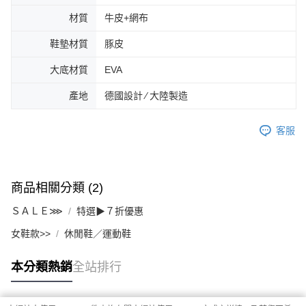
材質
牛皮+網布
鞋墊材質
豚皮
大底材質
EVA
產地
德國設計 ∕ 大陸製造
客服
商品相關分類 (2)
ＳＡＬＥ⋙
特選▶７折優惠
女鞋款>>
休閒鞋／運動鞋
本分類熱銷
全站排行