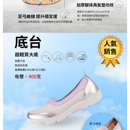
https://aftee.tw/terms/#terms3
３．未成年的使用者請事先徵得法定代理人或監護人之同意方可使用
「AFTEE先享後付」，若未經同意申辦者引起之損失，本公司不負相關責
任。
４．使用「AFTEE先享後付」時，將依據個別帳號之用戶狀況，依本公司即
時審查核予不同之上限額度；若仍有額度不足之情形，本公司將視審查結果
請求用戶進行身份認證。
５．嚴禁一人註冊多個帳號或使用他人資訊註冊。若發現惡意使用之情形，
恩沛科技股份有限公司將有權停止該用戶之使用額度並採取法律行動。