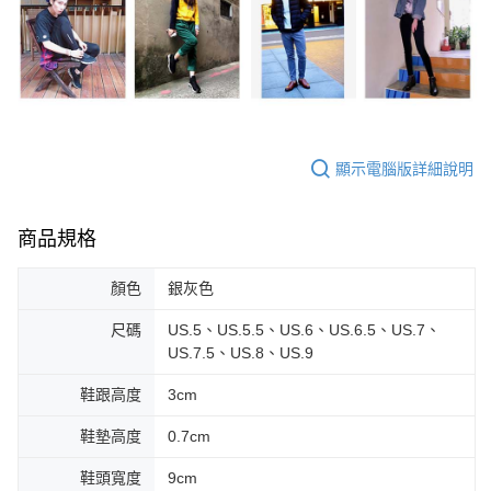
顯示電腦版詳細說明
商品規格
顏色
銀灰色
尺碼
US.5、US.5.5、US.6、US.6.5、US.7、
US.7.5、US.8、US.9
鞋跟高度
3cm
鞋墊高度
0.7cm
鞋頭寬度
9cm