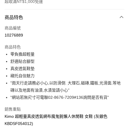
超取滿NT$1,000免運
付款方式
商品特色
信用卡一次付款
商品編號
信用卡分期付款
10276889
3 期 0 利率 每期
NT$1,396
21家銀行
商品特色
合作金庫商業銀行
第一商業銀行
超商取貨付款
零負擔超輕量
華南商業銀行
彰化商業銀行
舒適貼合腳型
LINE Pay
上海商業儲蓄銀行
台北富邦商業銀行
國泰世華商業銀行
兆豐國際商業銀行
真皮透氣鞋墊
Apple Pay
臺灣中小企業銀行
台中商業銀行
襯托自信魅力
匯豐（台灣）商業銀行
華泰商業銀行
"雨天行走請務必小心,以防滑倒. 大理石,磁磚,鐵板,光滑面,等地
街口支付
聯邦商業銀行
遠東國際商業銀行
磚以及地面有油漬,水漬皆請小心"
元大商業銀行
永豐商業銀行
悠遊付
"網站若無尺寸可電聯02-8676-7209#136詢問是否有貨"
玉山商業銀行
星展（台灣）商業銀行
台新國際商業銀行
中國信託商業銀行
Google Pay
銷售重點
台灣樂天信用卡公司
AFTEE先享後付
Kimo 超輕量真皮透氣網布魔鬼氈懶人休閒鞋 女鞋 (灰銀色
相關說明
KBDSF054012)