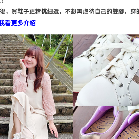
啦！
穿
 以後，買鞋子更精挑細選，不想再虐待自己的雙腳，
我看更多介紹