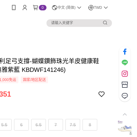
0
中文 (简体)
TWD
o專利足弓支撐-蝴蝶鑽飾珠光羊皮健康鞋
雅紫藍 KBDWF141246)
1,000免运
国家/地区配送
351
5.5
6
6.5
7
7.5
8