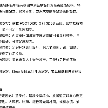
利率，每期
NT$2,783
21家银行
o健康鞋的鞋墊擁有多國專利結構設計與吸震緩衝技術。特
库商业银行
第一商业银行
長時間站立、頻繁走動、或追求雙腳極致舒適的族群。
付款
业银行
彰化商业银行
业储蓄银行
台北富邦商业银行
支撐：搭載 FOOTDISC 專利 3DBS 系統，如拱橋般物
华商业银行
兆丰国际商业银行
，隨不同足弓動態調整。
小企业银行
台中商业银行
震緩衝：內置高回彈減震中底與靈敏回彈專利鞋墊，自
台湾）商业银行
华泰商业银行
业银行
远东国际商业银行
不僵硬，分散足底壓力。
业银行
永丰商业银行
跟包覆：足跟杯狀專利設計，貼合並穩固足跟，調整足
业银行
星展（台湾）商业银行
並穩定行走步態。
际商业银行
中国信托商业银行
y
適體驗：業界專業人士好評激推，工作行走輕盈無負
天信用卡公司
享后付
利認證：Kimo 多國專利技術認證，兼具機能科技與極致
FTEE先享後付
款方式選擇AFTEE先享後付，將跳出AFTEE先享後付手機驗證視
簡訊驗證之後，即可完成結帳手續。
項
確認後不需事先繳費，商品會配送至您的指定地址。
行走務必注意步伐，建議步幅縮小、放慢速度以重心穩定
完成後，您的手機會收到一封繳費通知簡訊，APP會員則會收到
原則。大理石、磁磚、鐵板等光滑地面，或有水漬、油
APP推播通知。
商品當下無需繳費，確認無誤後，請再利用繳費通知簡訊或AFTEE
請謹慎行走。