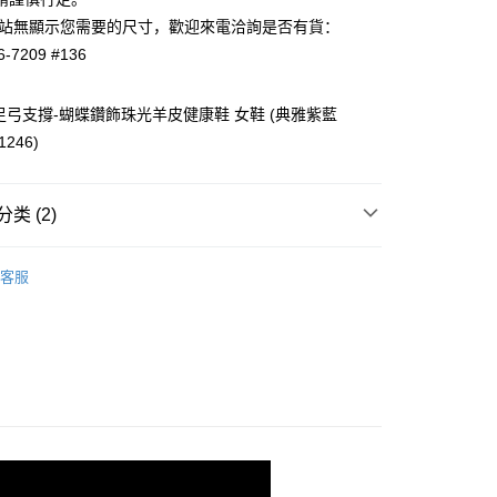
大便利商店‧ATM/網銀等方式進行付款。
付款
如網站無顯示您需要的尺寸，歡迎來電洽詢是否有貨：
0，满NT$1,000(含以上)免运费
限為 14 天。唯有下載 AFTEE App 成為 AFTEE 會員者方能
6-7209 #136
45 天內付款之服務。
付款
為商家向您請款的時間，再加上使用AFTEE可延長的天數所計
利足弓支撐-蝴蝶鑽飾珠光羊皮健康鞋 女鞋 (典雅紫藍
0，满NT$1,000(含以上)免运费
AFTEE下訂可以延長您收到商品前的繳費天數，但無法保證一
1246)
限內收到商品(例如:預購商品或預計到貨時間較長者)。因此無論
否，仍需要請您在AFTEE規定的時間內完成繳費。
0，满NT$1,000(含以上)免运费
限制
类 (2)
使用 AFTEE 時，將依認證結果及本公司審查結果，核予每個人不同
度
防水鞋
0，满NT$1,000(含以上)免运费
額須大於NT$30
客服
僅支援台灣會員
休閒鞋／運動鞋
配送
查看运费
條款
E先享後付」(下稱本服務)乃由恩沛科技股份有限公司(下稱 AFTEE
並由 AFTEE 向您收取款項。因使用本服務所須提供之個人資料
限於訂購人姓名、電話，收件人姓名、電話、收件地址)，將交付
EE 於本服務必要服務範圍內運用。關於 AFTEE 對於個人資料之蒐
利用，詳參 AFTEE 官網之『個人資料蒐集、處理及利用告知聲
s://aftee.tw/privacypolicy/
）。
繳費期限，將根據當次的金額加收年利率 16% 的逾期滯納金。