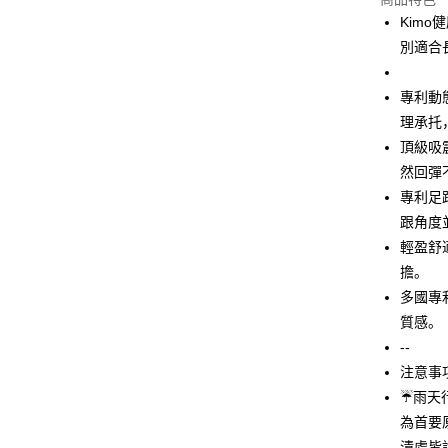
3期 0
Kim
合作金
別適合
超商取货
华南商
LINE Pay
上海商
專利動態
国泰世
理承托
Apple Pay
台湾中
頂級吸
汇丰（
街口支付
联邦商
然回彈
元大商
悠遊付
專利足
玉山商
跟角度
台新国
Google Pa
輕盈舒
台湾乐
AFTEE先
擔。
相关说明
多國專
一、關於 A
質感。
ATM付款
1. 於付
--
窗。
货到付款
2. 進行
注意事
3. 訂單
☔雨天
4. 下訂
為首要
AFTEE 
运送方式
5. 收到
漬處皆