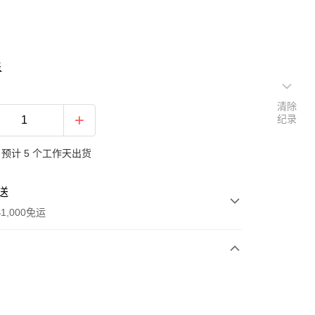
表
清除
纪录
预计 5 个工作天出货
送
1,000免运
次付款
期付款