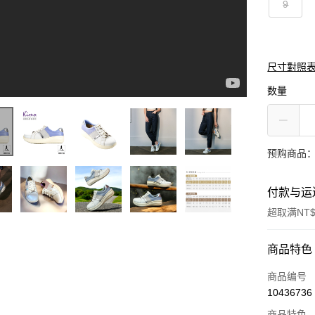
9
尺寸對照
数量
预购商品：
付款与运
超取满NT$
付款方式
商品特色
信用卡一
商品编号
10436736
信用卡分
商品特色