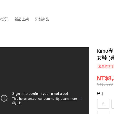
市資訊
新品上架
熱銷商品
Kim
女鞋 (典
超取满NT$
NT$8,
NT$8,790
尺寸
5