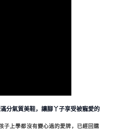
使用者，請事先徵得法定代理人或監護人之同意方可使用
個人資料之處理、利用有任何疑問，或欲行使相關法律權利，請
科技股份有限公司。若您不同意我們將上開所示之個人資料，連
買訂單資訊提供予 AFTEE ，或讓 AFTEE 蒐集處理利用您的個
請勿選用本服務。
感滿分氣質美鞋，讓腳丫子享受被寵愛的
孩子上學都沒有變心過的愛牌，已經回購