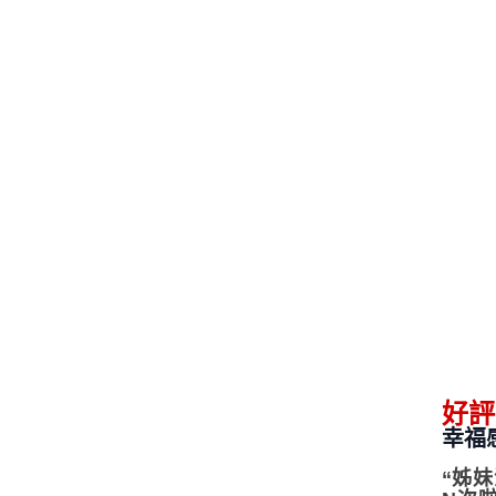
好評
幸福
“
姊妹