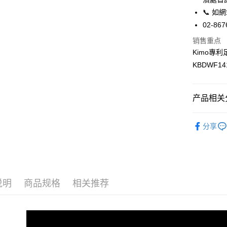
APP於四
全家取貨
📞 
每笔NT$6
請留意繳費期
02-867
享有最長 
销售重点
7-11取貨
繳費期限，
Kimo專
每笔NT$6
算出。使用
KBDWF14
定能夠在期
宅配
收到商品與
每笔NT$9
二、付款
产品相关分
1. 初次
貨到付款
之上限額
健康鞋／
每笔NT$6
2. 結帳金
分享
3. 目前
女鞋款>>
國家/地區
三、聲明
「AFTE
)所提供，
(包含但不
说明
商品规格
相关推荐
予 AFT
集、處理、
明』（
http
若款項超過