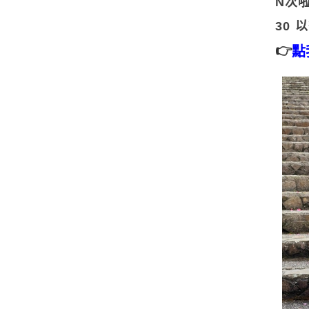
N次
30
👉
點