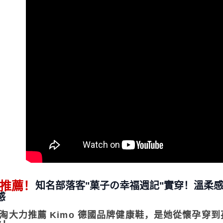
未成年的
AFTEE。
若您對於
聯繫恩沛
同必要之購
人資料，
推薦！
知名部落客"菓子の幸福週記"實穿！溫柔
感
淘大力推薦 Kimo 德國品牌健康鞋，
是她從懷孕穿到