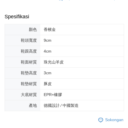
Spesifikasi
顏色
香檳金
鞋頭寬度
9cm
鞋跟高度
4cm
鞋面材質
珠光山羊皮
鞋墊高度
3cm
鞋墊材質
豚皮
大底材質
EPR+橡膠
產地
德國設計 ∕ 中國製造
Sokongan