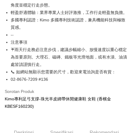
HSBC Bank (Taiwan)
Hwatai Bank
角度並穩定行走步態。
AFTEE
Limited
輕盈舒適體驗：業界專業人士好評激推，工作行走輕盈無負擔。
Deskripsi
Union Bank of Taiwan
Far Eastern International
多國專利認證：Kimo 多國專利技術認證，兼具機能科技與極致
Bank
Pertama, Mengenai Perkhidmatan AFTEE Beli Sekarang Bayar Kemudian
Pemindahan ATM
1. Dengan memilih AFTEE sebagai kaedah pembayaran, mesej
質感。
Yuanta Commercial Bank
Bank SinoPac
pengesahan AFTEE akan muncul.
Bank Komersial E.SUN
DBS Bank
--
Tunai semasa Penghantaran
2. Anda boleh meneruskan pembayaran selepas pengesahan SMS.
Bank Antarabangsa
Bank CTBC
注意事項
3. Tiada bayaran diperlukan apabila pesanan disahkan. Produk akan
Taishin
dihantar ke alamat yang ditetapkan.
☔雨天行走務必注意步伐，建議步幅縮小、放慢速度以重心穩定
Pilihan Penghantaran
Syarikat Kad Kredit
4. Setelah pesanan disahkan, anda akan menerima SMS pembayaran
為首要原則。大理石、磁磚、鐵板等光滑地面，或有水漬、油漬
Rakuten Taiwan
manakala ahli aplikasi akan menerima pemberitahuan tolak aplikasi
全家取貨付款
處皆請謹慎行走。
AFTEE.
NT$60/pesanan | Penghantaran percuma untuk pesanan
5. Tiada bayaran diperlukan apabila anda menerima produk. Sila buat
📞 如網站無顯示您需要的尺寸，歡迎來電洽詢是否有貨：
pembayaran di empat kedai serbaneka utama, ATM atau perbankan
NT$1,000 atau lebih
02-8676-7209 #136
dalam talian dengan SMS pembayaran atau pemberitahuan tolak aplikasi
AFTEE.
7-11取貨付款
Sorotan Produk
NT$60/pesanan | Penghantaran percuma untuk pesanan
Sila ambil perhatian bahawa tempoh pembayaran adalah 14 hari. Walau
Kimo專利足弓支撐-珠光羊皮綁帶休閒健康鞋 女鞋 (香檳金
NT$1,000 atau lebih
bagaimanapun, bagi mereka yang telah memuat turun Aplikasi AFTEE
KBESF160230)
dan mendaftar sebagai ahli AFTEE boleh menikmati tempoh pembayaran
sehingga 45 hari.
宅配
NT$90/pesanan | Penghantaran percuma untuk pesanan
Tempoh pembayaran dikira dari masa kedai meminta pembayaran anda,
NT$1,000 atau lebih
ditambah dengan bilangan hari yang boleh dilanjutkan oleh AFTEE. Anda
Deskripsi
Spesifikasi
Rekomendasi