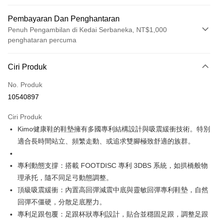
Pembayaran Dan Penghantaran
Penuh Pengambilan di Kedai Serbaneka, NT$1,000
penghataran percuma
Kaedah Pembayaran
Ciri Produk
Kad Kredit (Bayaran Penuh)
No. Produk
Ansuran Kad Kredit
10540897
3 ansuran pada kadar faedah 0,
NT$2,783
setiap ansuran
Ciri Produk
21 Bank
Taiwan Cooperative Bank
Bank Komersial Pertama
Pengambilan di Kedai Serbaneka
Kimo健康鞋的鞋墊擁有多國專利結構設計與吸震緩衝技術。特別
Hua Nan Commercial
Chang Hwa Commercial
LINE Pay
Bank
Bank
適合長時間站立、頻繁走動、或追求雙腳極致舒適的族群。
The Shanghai
Bank Komersial Taipei
Apple Pay
Commercial & Savings
Fubon
專利動態支撐：搭載 FOOTDISC 專利 3DBS 系統，如拱橋般物
Bank
JKOPAY
理承托，隨不同足弓動態調整。
Bank Cathay United
Mega International
頂級吸震緩衝：內置高回彈減震中底與靈敏回彈專利鞋墊，自然
Commercial Bank
Easy Wallet
回彈不僵硬，分散足底壓力。
Taiwan Business Bank
Taichung Commercial
Bank
Google Pay
專利足跟包覆：足跟杯狀專利設計，貼合並穩固足跟，調整足跟