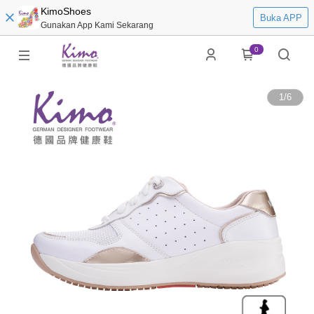
KimoShoes
Buka APP
Gunakan App Kami Sekarang
0
1
/
6