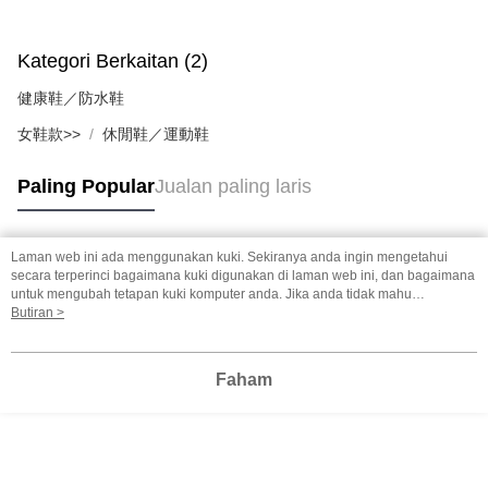
Kategori Berkaitan (2)
健康鞋／防水鞋
女鞋款>>
休閒鞋／運動鞋
Paling Popular
Jualan paling laris
Laman web ini ada menggunakan kuki. Sekiranya anda ingin mengetahui
Tag Popular
secara terperinci bagaimana kuki digunakan di laman web ini, dan bagaimana
untuk mengubah tetapan kuki komputer anda. Jika anda tidak mahu
menggunakan kuki di komputer anda, sila rujuk penerangan mengenai kuki.
Butiran >
Dasar Privasi
Laman web ini ada menggunakan kuki. Sekiranya anda ingin
mengetahui secara terperinci bagaimana kuki digunakan di laman web ini,
dan bagaimana untuk mengubah tetapan kuki komputer anda. Jika anda tidak
Faham
mahu menggunakan kuki di komputer anda, sila rujuk penerangan mengenai
kuki.