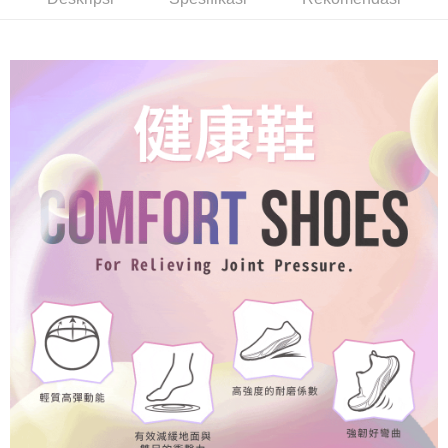
boleh melanjutkan tempoh pembayaran anda sebelum anda menerima
貨到付款
pesanan. Walau bagaimanapun, tiada jaminan bahawa anda boleh
menerima pesanan anda semasa tempoh pembayaran (cth.: produk
NT$60/pesanan | Penghantaran percuma untuk pesanan
prapesanan atau produk yang mungkin mengambil masa yang lebih
NT$1,000 atau lebih
lama untuk dihantar). Oleh itu, anda dikehendaki membuat pembayaran
kepada AFTEE dalam tempoh sama ada anda menerima pesanan.
國家/地區配送
Kadar Penghantaran
Kedua, Sekatan Pembayaran
1. Jumlah yang diperakui untuk pengguna kali pertama boleh sehingga
NT$10,000. Amaun diperakui sebenar yang diluluskan akan berdasarkan
keputusan pensijilan dan semakan oleh AFTEE.
2. Amaun perbelanjaan minimum mestilah lebih besar daripada NT$20.
3. Pada masa ini hanya tersedia untuk ahli Taiwan.
Ketiga, Syarat Perkhidmatan
Perkhidmatan AFTEE Beli Sekarang Bayar Kemudian disediakan oleh NP
Taiwan, Inc. dan AFTEE akan membuat bil kepada pengguna. AFTEE
akan menggunakan data peribadi yang dikumpul (termasuk nama
pembeli, no. telefon, nama penerima, no. telefon, alamat penerima) untuk
penggunaan perkhidmatan. Sila rujuk kepada "Penyata Pengumpulan
Data Peribadi, Pemprosesan, Penggunaan"
(https://aftee.tw/privacypolicy/
) untuk maklumat lanjut.
Jumlah yang diperakui untuk pengguna kali pertama yang lulus
kelulusan boleh sehingga NT$10,000. Jika pengguna tidak membuat