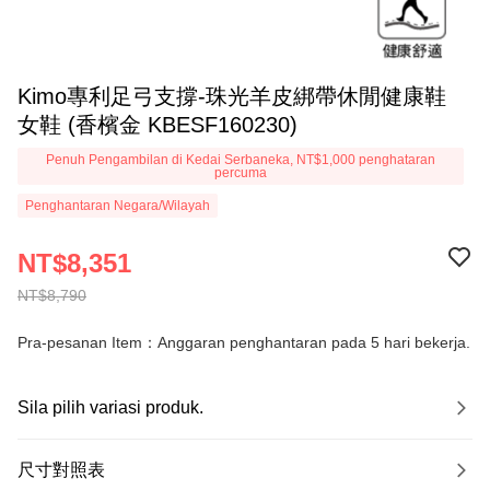
Kimo專利足弓支撐-珠光羊皮綁帶休閒健康鞋
女鞋 (香檳金 KBESF160230)
Penuh Pengambilan di Kedai Serbaneka, NT$1,000 penghataran
percuma
Penghantaran Negara/Wilayah
NT$8,351
NT$8,790
Pra-pesanan Item：Anggaran penghantaran pada 5 hari bekerja.
Sila pilih variasi produk.
尺寸對照表