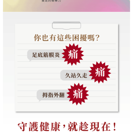
pembayaran dalam tempoh tersebut, yuran pembayaran lewat sebanyak
20% setahun akan dikenakan. Pengguna bawah umur dikehendaki
mendapatkan kebenaran daripada ibu bapa atau penjaga yang sah
untuk menggunakan AFTEE.
Sila hubungi NP Taiwan Inc. di
cs_tw@netprotections.co.jp
jika anda
mempunyai sebarang kebimbangan mengenai pemprosesan dan
penggunaan pada data peribadi. Jika anda tidak bersetuju dengan data
peribadi yang disenaraikan seperti di atas akan dikumpul dan digunakan
oleh AFTEE, sila jangan gunakan perkhidmatan ini.