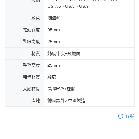
US.7.5、US.8、US.9
顏色
湖海藍
鞋頭寬度
95mm
鞋跟高度
25mm
材質
絲綢牛皮+飛織面
鞋墊高度
25mm
鞋墊材質
豚皮
大底材質
高彈EVA+橡膠
產地
德國設計 ∕ 中國製造
客服