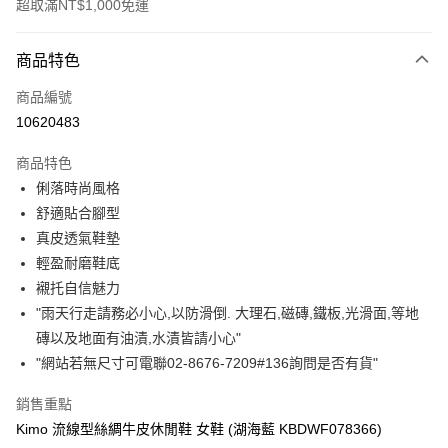
超取滿NT$1,000免運
付款方式
商品特色
信用卡一次付款
商品編號
信用卡分期付款
10620483
3 期 0 利率 每期
NT$1,596
21家銀行
商品特色
合作金庫商業銀行
第一商業銀行
超商取貨付款
俐落時尚風格
華南商業銀行
彰化商業銀行
舒適貼合腳型
LINE Pay
上海商業儲蓄銀行
台北富邦商業銀行
國泰世華商業銀行
兆豐國際商業銀行
真皮透氣鞋墊
Apple Pay
臺灣中小企業銀行
台中商業銀行
輕盈耐磨鞋底
匯豐（台灣）商業銀行
華泰商業銀行
襯托自信魅力
街口支付
聯邦商業銀行
遠東國際商業銀行
"雨天行走請務必小心,以防滑倒. 大理石,磁磚,鐵板,光滑面,等地
元大商業銀行
永豐商業銀行
悠遊付
磚以及地面有油漬,水漬皆請小心"
玉山商業銀行
星展（台灣）商業銀行
"網站若無尺寸可電聯02-8676-7209#136詢問是否有貨"
台新國際商業銀行
中國信託商業銀行
Google Pay
台灣樂天信用卡公司
AFTEE先享後付
銷售重點
相關說明
Kimo 流線型絲綢牛皮休閒鞋 女鞋 (湖海藍 KBDWF078366)