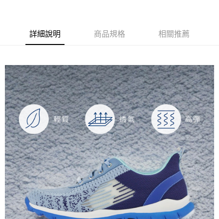
【關於「AFTEE先享後付」】
ATM付款
AFTEE先享後付是「在收到商品之後才付款」的支付方式。 讓您購物簡單
便利好安心！
貨到付款
１．簡單：不需註冊會員、不需綁卡、不需儲值。
詳細說明
商品規格
相關推薦
２．便利：只要手機號碼，簡訊認證，即可結帳。
３．安心：先確認商品／服務後，再付款。
運送方式
【「AFTEE先享後付」結帳流程】
全家取貨付款
１．於結帳方式選擇「AFTEE先享後付」後，將跳轉至「AFTEE先享後付」
每筆NT$60，滿NT$1,000(含以上)免運費
結帳頁面，進行簡訊認證並確認金額後，即可完成結帳。
２．訂單成立數日內，您將收到繳費通知簡訊。
7-11取貨付款
３．收到繳費通知簡訊後14天內，點擊此簡訊中的連結，可透過四大超商／
ATM／網路銀行／等多元方式進行付款，方視為交易完成。
每筆NT$60，滿NT$1,000(含以上)免運費
※ 請注意：結帳手續完成當下不需立刻繳費，但若您需要取消訂單，請聯絡
購買商品的店家。未經商家同意取消之訂單仍視為有效，需透過AFTEE先享
宅配
後付繳納相關費用。
每筆NT$90，滿NT$1,000(含以上)免運費
※ 交易是否成功請以「AFTEE先享後付 」之結帳頁面顯示為準，若有關於
是否繳費成功／繳費後需取消欲退款等相關疑問，請聯繫「AFTEE先享後付
客戶支援中心」
https://netprotections.freshdesk.com/support/home
貨到付款
每筆NT$60，滿NT$1,000(含以上)免運費
【注意事項】
１．透過由恩沛科技股份有限公司提供之「AFTEE先享後付」服務完成之交
國家/地區配送
查看運費
易，需依本服務之必要範圍內提供個人資料，並將交易相關給付款項請求債
權轉讓予恩沛科技股份有限公司。
２．關於個人資料處理事宜，請瀏覽以下網址：