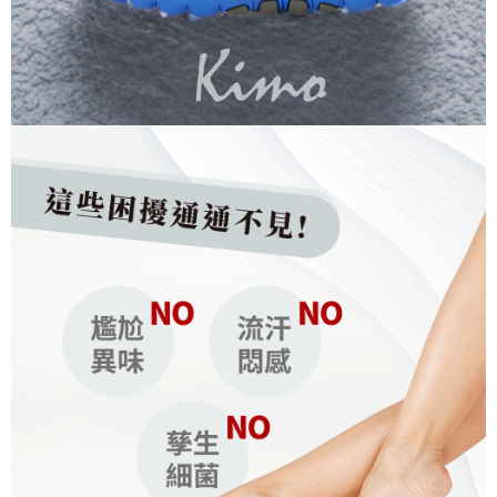
https://aftee.tw/terms/#terms3
３．未成年的使用者請事先徵得法定代理人或監護人之同意方可使用
「AFTEE先享後付」，若未經同意申辦者引起之損失，本公司不負相關責
任。
４．使用「AFTEE先享後付」時，將依據個別帳號之用戶狀況，依本公司即
時審查核予不同之上限額度；若仍有額度不足之情形，本公司將視審查結果
請求用戶進行身份認證。
５．嚴禁一人註冊多個帳號或使用他人資訊註冊。若發現惡意使用之情形，
恩沛科技股份有限公司將有權停止該用戶之使用額度並採取法律行動。