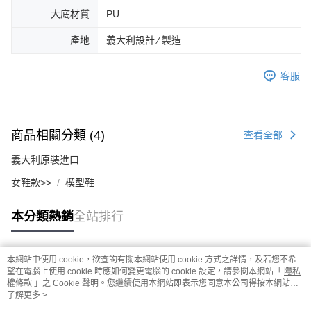
大底材質
PU
產地
義大利設計 ∕ 製造
客服
商品相關分類 (4)
查看全部
義大利原裝進口
女鞋款>>
楔型鞋
本分類熱銷
全站排行
本網站中使用 cookie，欲查詢有關本網站使用 cookie 方式之詳情，及若您不希
熱門標籤
望在電腦上使用 cookie 時應如何變更電腦的 cookie 設定，請參閱本網站「
隱私
權條款
」之 Cookie 聲明。您繼續使用本網站即表示您同意本公司得按本網站使
用條款之 Cookie 聲明使用 cookie。
了解更多 >