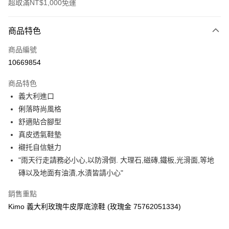
超取滿NT$1,000免運
付款方式
商品特色
信用卡一次付款
商品編號
信用卡分期付款
10669854
3 期 0 利率 每期
NT$2,096
21家銀行
商品特色
合作金庫商業銀行
第一商業銀行
超商取貨付款
義大利進口
華南商業銀行
彰化商業銀行
俐落時尚風格
LINE Pay
上海商業儲蓄銀行
台北富邦商業銀行
國泰世華商業銀行
兆豐國際商業銀行
舒適貼合腳型
Apple Pay
臺灣中小企業銀行
台中商業銀行
真皮透氣鞋墊
匯豐（台灣）商業銀行
華泰商業銀行
襯托自信魅力
街口支付
聯邦商業銀行
遠東國際商業銀行
"雨天行走請務必小心,以防滑倒. 大理石,磁磚,鐵板,光滑面,等地
元大商業銀行
永豐商業銀行
悠遊付
磚以及地面有油漬,水漬皆請小心"
玉山商業銀行
星展（台灣）商業銀行
台新國際商業銀行
中國信託商業銀行
Google Pay
銷售重點
台灣樂天信用卡公司
AFTEE先享後付
Kimo 義大利玫瑰牛皮厚底涼鞋 (玫瑰金 75762051334)
相關說明