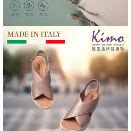
https://aftee.tw/terms/#terms3
３．未成年的使用者請事先徵得法定代理人或監護人之同意方可使用
「AFTEE先享後付」，若未經同意申辦者引起之損失，本公司不負相關責
任。
４．使用「AFTEE先享後付」時，將依據個別帳號之用戶狀況，依本公司即
時審查核予不同之上限額度；若仍有額度不足之情形，本公司將視審查結果
請求用戶進行身份認證。
５．嚴禁一人註冊多個帳號或使用他人資訊註冊。若發現惡意使用之情形，
恩沛科技股份有限公司將有權停止該用戶之使用額度並採取法律行動。