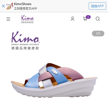
KimoShoes
開啟APP
立刻使用官方APP
0
1
/
5