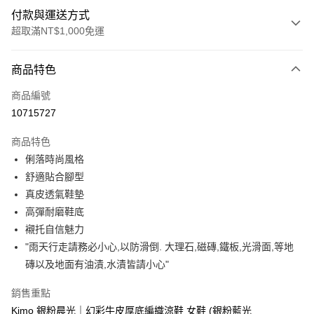
付款與運送方式
超取滿NT$1,000免運
付款方式
商品特色
信用卡一次付款
商品編號
信用卡分期付款
10715727
3 期 0 利率 每期
NT$993
21家銀行
商品特色
合作金庫商業銀行
第一商業銀行
超商取貨付款
俐落時尚風格
華南商業銀行
彰化商業銀行
舒適貼合腳型
LINE Pay
上海商業儲蓄銀行
台北富邦商業銀行
國泰世華商業銀行
兆豐國際商業銀行
真皮透氣鞋墊
Apple Pay
臺灣中小企業銀行
台中商業銀行
高彈耐磨鞋底
匯豐（台灣）商業銀行
華泰商業銀行
襯托自信魅力
街口支付
聯邦商業銀行
遠東國際商業銀行
"雨天行走請務必小心,以防滑倒. 大理石,磁磚,鐵板,光滑面,等地
元大商業銀行
永豐商業銀行
悠遊付
磚以及地面有油漬,水漬皆請小心"
玉山商業銀行
星展（台灣）商業銀行
台新國際商業銀行
中國信託商業銀行
Google Pay
銷售重點
台灣樂天信用卡公司
AFTEE先享後付
Kimo 銀粉晨光｜幻彩牛皮厚底編織涼鞋 女鞋 (銀粉藍光