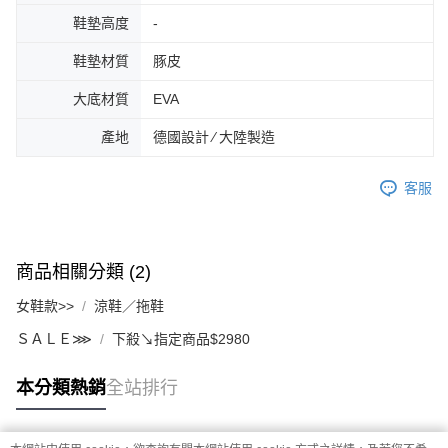
鞋墊高度
-
鞋墊材質
豚皮
大底材質
EVA
產地
德國設計 ∕ 大陸製造
客服
商品相關分類 (2)
女鞋款>>
涼鞋／拖鞋
ＳＡＬＥ⋙
下殺↘指定商品$2980
本分類熱銷
全站排行