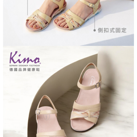
權轉讓予恩沛科技股份有限公司。
２．關於個人資料處理事宜，請瀏覽以下網址：
https://aftee.tw/terms/#terms3
３．未成年的使用者請事先徵得法定代理人或監護人之同意方可使用
「AFTEE先享後付」，若未經同意申辦者引起之損失，本公司不負相關責
任。
４．使用「AFTEE先享後付」時，將依據個別帳號之用戶狀況，依本公司即
時審查核予不同之上限額度；若仍有額度不足之情形，本公司將視審查結果
請求用戶進行身份認證。
５．嚴禁一人註冊多個帳號或使用他人資訊註冊。若發現惡意使用之情形，
恩沛科技股份有限公司將有權停止該用戶之使用額度並採取法律行動。