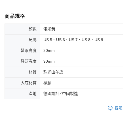
商品規格
顏色
淺米黃
尺碼
US 5、US 6、US 7、US 8、US 9
鞋跟高度
30mm
鞋頭寬度
90mm
材質
珠光山羊皮
大底材質
橡膠
產地
德國設計 ∕ 中國製造
客服