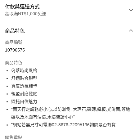
付款與運送方式
超取滿NT$1,000免運
付款方式
商品特色
信用卡一次付款
商品編號
信用卡分期付款
10796575
3 期 0 利率 每期
NT$993
21家銀行
商品特色
合作金庫商業銀行
第一商業銀行
超商取貨付款
俐落時尚風格
華南商業銀行
彰化商業銀行
舒適貼合腳型
LINE Pay
上海商業儲蓄銀行
台北富邦商業銀行
國泰世華商業銀行
兆豐國際商業銀行
真皮透氣鞋墊
Apple Pay
臺灣中小企業銀行
台中商業銀行
輕盈耐磨鞋底
匯豐（台灣）商業銀行
華泰商業銀行
襯托自信魅力
街口支付
聯邦商業銀行
遠東國際商業銀行
"雨天行走請務必小心,以防滑倒. 大理石,磁磚,鐵板,光滑面,等地
元大商業銀行
永豐商業銀行
悠遊付
磚以及地面有油漬,水漬皆請小心"
玉山商業銀行
星展（台灣）商業銀行
"網站若無尺寸可電聯02-8676-7209#136詢問是否有貨"
台新國際商業銀行
中國信託商業銀行
Google Pay
台灣樂天信用卡公司
AFTEE先享後付
銷售重點