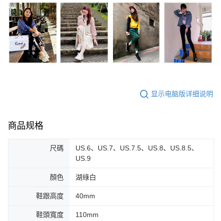
显示电脑版详细说明
商品规格
尺碼
US.6、US.7、US.7.5、US.8、US.8.5、
US.9
顏色
湖綠白
鞋跟高度
40mm
鞋頭寬度
110mm