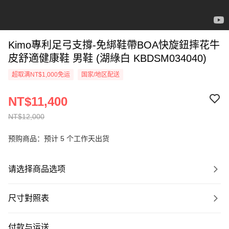
Kimo專利足弓支撐-免綁鞋帶BOA快旋鈕摔花牛
皮舒適健康鞋 男鞋 (湖綠白 KBDSM034040)
超取满NT$1,000免运
国家/地区配送
NT$11,400
NT$12,000
预购商品：预计 5 个工作天出货
请选择商品选项
尺寸對照表
付款与运送