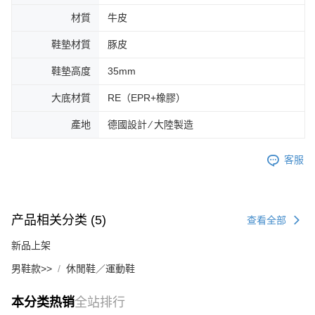
材質
牛皮
鞋墊材質
豚皮
鞋墊高度
35mm
大底材質
RE（EPR+橡膠）
產地
德國設計 ∕ 大陸製造
客服
产品相关分类 (5)
查看全部
新品上架
男鞋款>>
休閒鞋／運動鞋
本分类热销
全站排行