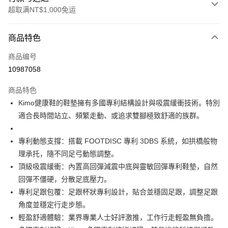
超取满NT$1,000免运
付款方式
商品特色
信用卡一次付款
商品编号
信用卡分期付款
10987058
3期 0利率，每期
NT$3,800
21家银行
商品特色
合作金库商业银行
第一商业银行
超商取货付款
Kimo健康鞋的鞋墊擁有多國專利結構設計與吸震緩衝技術。特別
华南商业银行
彰化商业银行
適合長時間站立、頻繁走動、或追求雙腳極致舒適的族群。
LINE Pay
上海商业储蓄银行
台北富邦商业银行
国泰世华商业银行
兆丰国际商业银行
Apple Pay
台湾中小企业银行
台中商业银行
專利動態支撐：搭載 FOOTDISC 專利 3DBS 系統，如拱橋般物
汇丰（台湾）商业银行
华泰商业银行
理承托，隨不同足弓動態調整。
街口支付
联邦商业银行
远东国际商业银行
頂級吸震緩衝：內置高回彈減震中底與靈敏回彈專利鞋墊，自然
元大商业银行
永丰商业银行
悠遊付
回彈不僵硬，分散足底壓力。
玉山商业银行
星展（台湾）商业银行
專利足跟包覆：足跟杯狀專利設計，貼合並穩固足跟，調整足跟
台新国际商业银行
中国信托商业银行
Google Pay
台湾乐天信用卡公司
角度並穩定行走步態。
AFTEE先享后付
輕盈舒適體驗：業界專業人士好評激推，工作行走輕盈無負擔。
相关说明