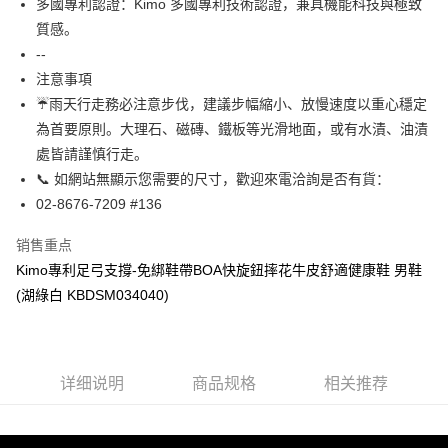
多國專利認證：Kimo 多國專利技術認證，兼具機能科技與極致
一、關於 AFTEE先享後付
ATM付款
質感。
1. 於付款方式選擇AFTEE先享後付，將跳出AFTEE先享後付手機驗證視
窗。
--
货到付款
2. 進行簡訊驗證之後，即可完成結帳手續。
注意事項
3. 訂單確認後不需事先繳費，商品會配送至您的指定地址。
☔雨天行走務必注意步伐，建議步幅縮小、放慢速度以重心穩定
4. 下訂完成後，您的手機會收到一封繳費通知簡訊，APP會員則會收到
运送方式
AFTEE APP推播通知。
為首要原則。大理石、磁磚、鐵板等光滑地面，或有水漬、油漬
5. 收到商品當下無需繳費，確認無誤後，請再利用繳費通知簡訊或AFTEE
全家取貨付款
處皆請謹慎行走。
APP於四大便利商店‧ATM/網銀等方式進行付款。
每笔NT$60，满NT$1,000(含以上)免运费
📞 如網站無顯示您需要的尺寸，歡迎來電洽詢是否有貨：
請留意繳費期限為 14 天。唯有下載 AFTEE App 成為 AFTEE 會員者方能享
02-8676-7209 #136
7-11取貨付款
有最長 45 天內付款之服務。
每笔NT$60，满NT$1,000(含以上)免运费
销售重点
繳費期限，為商家向您請款的時間，再加上使用AFTEE可延長的天數所計算
出。使用AFTEE下訂可以延長您收到商品前的繳費天數，但無法保證一定能
Kimo專利足弓支撐-免綁鞋帶BOA快旋鈕摔花牛皮舒適健康鞋 男鞋
宅配
夠在期限內收到商品(例如:預購商品或預計到貨時間較長者)。因此無論收到
(湖綠白 KBDSM034040)
每笔NT$90，满NT$1,000(含以上)免运费
商品與否，仍需要請您在AFTEE規定的時間內完成繳費。
二、付款限制
貨到付款
1. 初次使用 AFTEE 時，將依認證結果及本公司審查結果，核予每個人不同
每笔NT$60，满NT$1,000(含以上)免运费
之上限額度
详细说明
商品规格
相关推荐
2. 結帳金額須大於NT$30
國家/地區配送
查看运费
3. 目前僅支援台灣會員
三、聲明條款