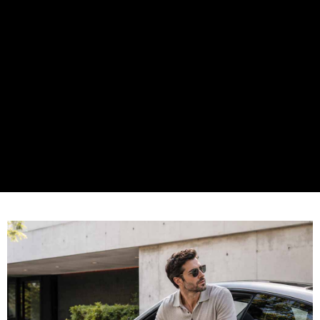
「AFTEE先享後付」(下稱本服務)乃由恩沛科技股份有限公司(下稱 AFTEE )
所提供，並由 AFTEE 向您收取款項。因使用本服務所須提供之個人資料(包
含但不限於訂購人姓名、電話，收件人姓名、電話、收件地址)，將交付予
AFTEE 於本服務必要服務範圍內運用。關於 AFTEE 對於個人資料之蒐集、
處理、利用，詳參 AFTEE 官網之『個人資料蒐集、處理及利用告知聲明』
（
https://aftee.tw/privacypolicy/
）。
若款項超過繳費期限，將根據當次的金額加收年利率 16% 的逾期滯納金。
未成年的使用者，請事先徵得法定代理人或監護人之同意方可使用
AFTEE。
若您對於個人資料之處理、利用有任何疑問，或欲行使相關法律權利，請聯
繫恩沛科技股份有限公司。若您不同意我們將上開所示之個人資料，連同必
要之購買訂單資訊提供予 AFTEE ，或讓 AFTEE 蒐集處理利用您的個人資
料，請勿選用本服務。