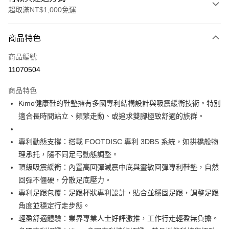
超取滿NT$1,000免運
付款方式
商品特色
信用卡一次付款
商品編號
信用卡分期付款
11070504
3 期 0 利率 每期
NT$3,100
21家銀行
商品特色
合作金庫商業銀行
第一商業銀行
超商取貨付款
Kimo健康鞋的鞋墊擁有多國專利結構設計與吸震緩衝技術。特別
華南商業銀行
彰化商業銀行
適合長時間站立、頻繁走動、或追求雙腳極致舒適的族群。
LINE Pay
上海商業儲蓄銀行
台北富邦商業銀行
國泰世華商業銀行
兆豐國際商業銀行
Apple Pay
臺灣中小企業銀行
台中商業銀行
專利動態支撐：搭載 FOOTDISC 專利 3DBS 系統，如拱橋般物
匯豐（台灣）商業銀行
華泰商業銀行
理承托，隨不同足弓動態調整。
街口支付
聯邦商業銀行
遠東國際商業銀行
頂級吸震緩衝：內置高回彈減震中底與靈敏回彈專利鞋墊，自然
元大商業銀行
永豐商業銀行
悠遊付
回彈不僵硬，分散足底壓力。
玉山商業銀行
星展（台灣）商業銀行
專利足跟包覆：足跟杯狀專利設計，貼合並穩固足跟，調整足跟
台新國際商業銀行
中國信託商業銀行
Google Pay
台灣樂天信用卡公司
角度並穩定行走步態。
AFTEE先享後付
輕盈舒適體驗：業界專業人士好評激推，工作行走輕盈無負擔。
相關說明