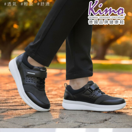
https://aftee.tw/terms/#terms3
３．未成年的使用者請事先徵得法定代理人或監護人之同意方可使用
「AFTEE先享後付」，若未經同意申辦者引起之損失，本公司不負相關責
任。
４．使用「AFTEE先享後付」時，將依據個別帳號之用戶狀況，依本公司即
時審查核予不同之上限額度；若仍有額度不足之情形，本公司將視審查結果
請求用戶進行身份認證。
５．嚴禁一人註冊多個帳號或使用他人資訊註冊。若發現惡意使用之情形，
恩沛科技股份有限公司將有權停止該用戶之使用額度並採取法律行動。