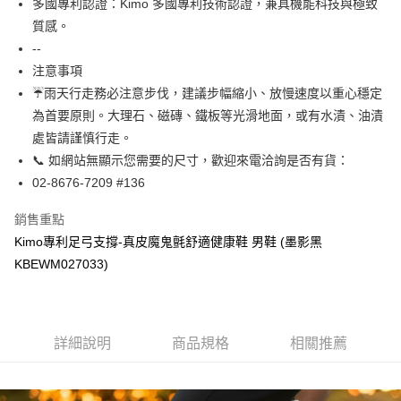
多國專利認證：Kimo 多國專利技術認證，兼具機能科技與極致
【關於「AFTEE先享後付」】
ATM付款
質感。
AFTEE先享後付是「在收到商品之後才付款」的支付方式。 讓您購物簡單
便利好安心！
--
貨到付款
１．簡單：不需註冊會員、不需綁卡、不需儲值。
注意事項
２．便利：只要手機號碼，簡訊認證，即可結帳。
☔雨天行走務必注意步伐，建議步幅縮小、放慢速度以重心穩定
３．安心：先確認商品／服務後，再付款。
運送方式
為首要原則。大理石、磁磚、鐵板等光滑地面，或有水漬、油漬
【「AFTEE先享後付」結帳流程】
全家取貨付款
處皆請謹慎行走。
１．於結帳方式選擇「AFTEE先享後付」後，將跳轉至「AFTEE先享後付」
每筆NT$60，滿NT$1,000(含以上)免運費
結帳頁面，進行簡訊認證並確認金額後，即可完成結帳。
📞 如網站無顯示您需要的尺寸，歡迎來電洽詢是否有貨：
２．訂單成立數日內，您將收到繳費通知簡訊。
02-8676-7209 #136
7-11取貨付款
３．收到繳費通知簡訊後14天內，點擊此簡訊中的連結，可透過四大超商／
ATM／網路銀行／等多元方式進行付款，方視為交易完成。
每筆NT$60，滿NT$1,000(含以上)免運費
銷售重點
※ 請注意：結帳手續完成當下不需立刻繳費，但若您需要取消訂單，請聯絡
購買商品的店家。未經商家同意取消之訂單仍視為有效，需透過AFTEE先享
Kimo專利足弓支撐-真皮魔鬼氈舒適健康鞋 男鞋 (墨影黑
宅配
後付繳納相關費用。
KBEWM027033)
每筆NT$90，滿NT$1,000(含以上)免運費
※ 交易是否成功請以「AFTEE先享後付 」之結帳頁面顯示為準，若有關於
是否繳費成功／繳費後需取消欲退款等相關疑問，請聯繫「AFTEE先享後付
客戶支援中心」
https://netprotections.freshdesk.com/support/home
貨到付款
每筆NT$60，滿NT$1,000(含以上)免運費
【注意事項】
詳細說明
商品規格
相關推薦
１．透過由恩沛科技股份有限公司提供之「AFTEE先享後付」服務完成之交
國家/地區配送
查看運費
易，需依本服務之必要範圍內提供個人資料，並將交易相關給付款項請求債
權轉讓予恩沛科技股份有限公司。
２．關於個人資料處理事宜，請瀏覽以下網址：