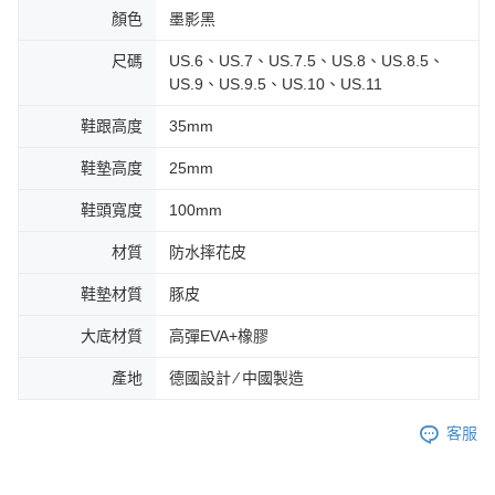
顏色
墨影黑
尺碼
US.6、US.7、US.7.5、US.8、US.8.5、
US.9、US.9.5、US.10、US.11
鞋跟高度
35mm
鞋墊高度
25mm
鞋頭寬度
100mm
材質
防水摔花皮
鞋墊材質
豚皮
大底材質
高彈EVA+橡膠
產地
德國設計 ∕ 中國製造
客服