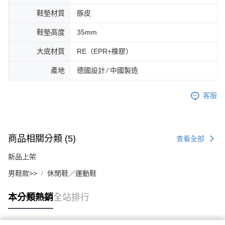
鞋墊材質
豚皮
鞋墊高度
35mm
大底材質
RE（EPR+橡膠）
產地
德國設計 ∕ 中國製造
客服
商品相關分類 (5)
查看全部
新品上架
男鞋款>>
休閒鞋／運動鞋
本分類熱銷
全站排行