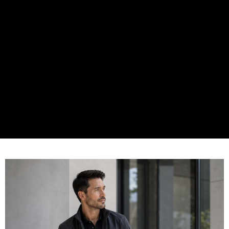
https://aftee.tw/terms/#terms3
３．未成年的使用者請事先徵得法定代理人或監護人之同意方可使用
「AFTEE先享後付」，若未經同意申辦者引起之損失，本公司不負相關責
任。
４．使用「AFTEE先享後付」時，將依據個別帳號之用戶狀況，依本公司即
時審查核予不同之上限額度；若仍有額度不足之情形，本公司將視審查結果
請求用戶進行身份認證。
５．嚴禁一人註冊多個帳號或使用他人資訊註冊。若發現惡意使用之情形，
恩沛科技股份有限公司將有權停止該用戶之使用額度並採取法律行動。