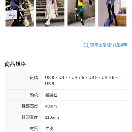
顯示電腦版詳細說明
商品規格
尺碼
US.6、US.7、US.7.5、US.8、US.8.5、
US.9
顏色
黑礦石
鞋跟高度
40mm
鞋頭寬度
110mm
材質
牛皮