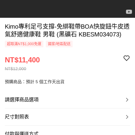
Kimo專利足弓支撐-免綁鞋帶BOA快旋鈕牛皮透
氣舒適健康鞋 男鞋 (黑礦石 KBESM034073)
超取滿NT$1,000免運
國家/地區配送
NT$11,400
NT$12,000
預購商品：預計 5 個工作天出貨
請選擇商品選項
尺寸對照表
付款與運送方式