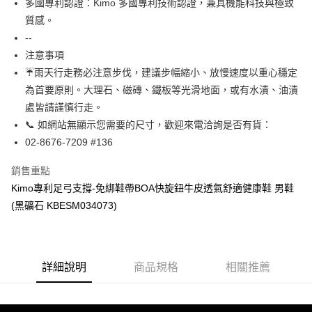
多國專利認證：Kimo 多國專利技術認證，兼具機能科技與極致
【關於「AFTEE先享後付」】
ATM付款
質感。
AFTEE先享後付是「在收到商品之後才付款」的支付方式。 讓您購物簡單
便利好安心！
--
貨到付款
１．簡單：不需註冊會員、不需綁卡、不需儲值。
注意事項
２．便利：只要手機號碼，簡訊認證，即可結帳。
☔雨天行走務必注意步伐，建議步幅縮小、放慢速度以重心穩定
３．安心：先確認商品／服務後，再付款。
運送方式
為首要原則。大理石、磁磚、鐵板等光滑地面，或有水漬、油漬
【「AFTEE先享後付」結帳流程】
全家取貨付款
處皆請謹慎行走。
１．於結帳方式選擇「AFTEE先享後付」後，將跳轉至「AFTEE先享後付」
每筆NT$60，滿NT$1,000(含以上)免運費
結帳頁面，進行簡訊認證並確認金額後，即可完成結帳。
📞 如網站無顯示您需要的尺寸，歡迎來電洽詢是否有貨：
２．訂單成立數日內，您將收到繳費通知簡訊。
02-8676-7209 #136
7-11取貨付款
３．收到繳費通知簡訊後14天內，點擊此簡訊中的連結，可透過四大超商／
ATM／網路銀行／等多元方式進行付款，方視為交易完成。
每筆NT$60，滿NT$1,000(含以上)免運費
銷售重點
※ 請注意：結帳手續完成當下不需立刻繳費，但若您需要取消訂單，請聯絡
購買商品的店家。未經商家同意取消之訂單仍視為有效，需透過AFTEE先享
Kimo專利足弓支撐-免綁鞋帶BOA快旋鈕牛皮透氣舒適健康鞋 男鞋
宅配
後付繳納相關費用。
(黑礦石 KBESM034073)
每筆NT$90，滿NT$1,000(含以上)免運費
※ 交易是否成功請以「AFTEE先享後付 」之結帳頁面顯示為準，若有關於
是否繳費成功／繳費後需取消欲退款等相關疑問，請聯繫「AFTEE先享後付
客戶支援中心」
https://netprotections.freshdesk.com/support/home
貨到付款
每筆NT$60，滿NT$1,000(含以上)免運費
【注意事項】
詳細說明
商品規格
相關推薦
１．透過由恩沛科技股份有限公司提供之「AFTEE先享後付」服務完成之交
國家/地區配送
查看運費
易，需依本服務之必要範圍內提供個人資料，並將交易相關給付款項請求債
權轉讓予恩沛科技股份有限公司。
２．關於個人資料處理事宜，請瀏覽以下網址：