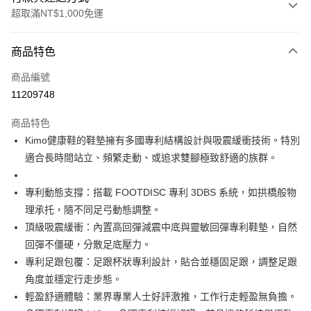
超取滿NT$1,000免運
付款方式
商品特色
信用卡一次付款
商品編號
信用卡分期付款
11209748
3 期 0 利率 每期
NT$3,800
21家銀行
商品特色
合作金庫商業銀行
第一商業銀行
超商取貨付款
Kimo健康鞋的鞋墊擁有多國專利結構設計與吸震緩衝技術。特別
華南商業銀行
彰化商業銀行
適合長時間站立、頻繁走動、或追求雙腳極致舒適的族群。
LINE Pay
上海商業儲蓄銀行
台北富邦商業銀行
國泰世華商業銀行
兆豐國際商業銀行
Apple Pay
臺灣中小企業銀行
台中商業銀行
專利動態支撐：搭載 FOOTDISC 專利 3DBS 系統，如拱橋般物
匯豐（台灣）商業銀行
華泰商業銀行
理承托，隨不同足弓動態調整。
街口支付
聯邦商業銀行
遠東國際商業銀行
頂級吸震緩衝：內置高回彈減震中底與靈敏回彈專利鞋墊，自然
元大商業銀行
永豐商業銀行
悠遊付
回彈不僵硬，分散足底壓力。
玉山商業銀行
星展（台灣）商業銀行
專利足跟包覆：足跟杯狀專利設計，貼合並穩固足跟，調整足跟
台新國際商業銀行
中國信託商業銀行
Google Pay
台灣樂天信用卡公司
角度並穩定行走步態。
AFTEE先享後付
輕盈舒適體驗：業界專業人士好評激推，工作行走輕盈無負擔。
相關說明