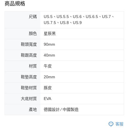
商品規格
尺碼
US.5、US.5.5、US.6、US.6.5、US.7、
US.7.5、US.8、US.9
顏色
星辰黑
鞋頭寬度
90mm
鞋跟高度
40mm
材質
牛皮
鞋墊高度
20mm
鞋墊材質
豚皮
大底材質
EVA
產地
德國設計 ∕ 中國製造
客服