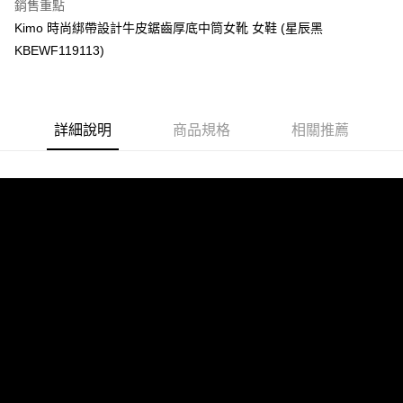
【關於「AFTEE先享後付」】
銷售重點
ATM付款
AFTEE先享後付是「在收到商品之後才付款」的支付方式。 讓您購物簡單
Kimo 時尚綁帶設計牛皮鋸齒厚底中筒女靴 女鞋 (星辰黑
便利好安心！
貨到付款
１．簡單：不需註冊會員、不需綁卡、不需儲值。
KBEWF119113)
２．便利：只要手機號碼，簡訊認證，即可結帳。
３．安心：先確認商品／服務後，再付款。
運送方式
【「AFTEE先享後付」結帳流程】
全家取貨付款
詳細說明
商品規格
相關推薦
１．於結帳方式選擇「AFTEE先享後付」後，將跳轉至「AFTEE先享後付」
每筆NT$60，滿NT$1,000(含以上)免運費
結帳頁面，進行簡訊認證並確認金額後，即可完成結帳。
２．訂單成立數日內，您將收到繳費通知簡訊。
7-11取貨付款
３．收到繳費通知簡訊後14天內，點擊此簡訊中的連結，可透過四大超商／
ATM／網路銀行／等多元方式進行付款，方視為交易完成。
每筆NT$60，滿NT$1,000(含以上)免運費
※ 請注意：結帳手續完成當下不需立刻繳費，但若您需要取消訂單，請聯絡
購買商品的店家。未經商家同意取消之訂單仍視為有效，需透過AFTEE先享
宅配
後付繳納相關費用。
每筆NT$90，滿NT$1,000(含以上)免運費
※ 交易是否成功請以「AFTEE先享後付 」之結帳頁面顯示為準，若有關於
是否繳費成功／繳費後需取消欲退款等相關疑問，請聯繫「AFTEE先享後付
客戶支援中心」
https://netprotections.freshdesk.com/support/home
貨到付款
每筆NT$60，滿NT$1,000(含以上)免運費
【注意事項】
１．透過由恩沛科技股份有限公司提供之「AFTEE先享後付」服務完成之交
國家/地區配送
查看運費
易，需依本服務之必要範圍內提供個人資料，並將交易相關給付款項請求債
權轉讓予恩沛科技股份有限公司。
２．關於個人資料處理事宜，請瀏覽以下網址：