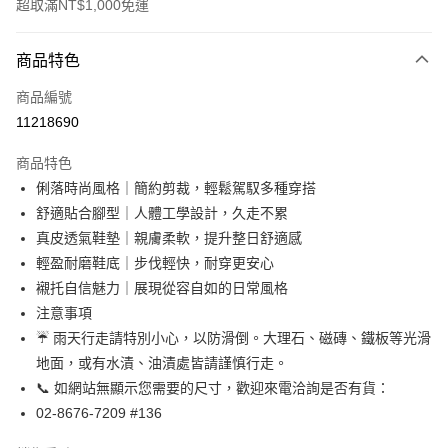
超取滿NT$1,000免運
付款方式
商品特色
信用卡一次付款
商品編號
信用卡分期付款
11218690
3 期 0 利率 每期
NT$2,563
21家銀行
商品特色
合作金庫商業銀行
第一商業銀行
超商取貨付款
俐落時尚風格｜簡約剪裁，輕鬆駕馭多種穿搭
華南商業銀行
彰化商業銀行
舒適貼合腳型｜人體工學設計，久走不累
LINE Pay
上海商業儲蓄銀行
台北富邦商業銀行
國泰世華商業銀行
兆豐國際商業銀行
真皮透氣鞋墊｜親膚柔軟，提升整日舒適感
Apple Pay
臺灣中小企業銀行
台中商業銀行
輕盈耐磨鞋底｜步伐輕快，耐穿更安心
匯豐（台灣）商業銀行
華泰商業銀行
襯托自信魅力｜展現從容自如的日常風格
街口支付
聯邦商業銀行
遠東國際商業銀行
注意事項
元大商業銀行
永豐商業銀行
悠遊付
☔ 雨天行走請特別小心，以防滑倒。大理石、磁磚、鐵板等光滑
玉山商業銀行
星展（台灣）商業銀行
地面，或有水漬、油漬處皆請謹慎行走。
台新國際商業銀行
中國信託商業銀行
Google Pay
台灣樂天信用卡公司
📞 如網站無顯示您需要的尺寸，歡迎來電洽詢是否有貨：
AFTEE先享後付
02-8676-7209 #136
相關說明