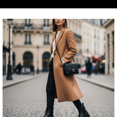
https://aftee.tw/terms/#terms3
３．未成年的使用者請事先徵得法定代理人或監護人之同意方可使用
「AFTEE先享後付」，若未經同意申辦者引起之損失，本公司不負相關責
任。
４．使用「AFTEE先享後付」時，將依據個別帳號之用戶狀況，依本公司即
時審查核予不同之上限額度；若仍有額度不足之情形，本公司將視審查結果
請求用戶進行身份認證。
５．嚴禁一人註冊多個帳號或使用他人資訊註冊。若發現惡意使用之情形，
恩沛科技股份有限公司將有權停止該用戶之使用額度並採取法律行動。