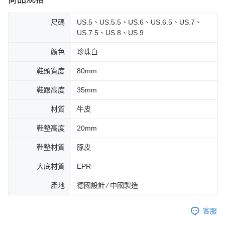
尺碼
US.5、US.5.5、US.6、US.6.5、US.7、
US.7.5、US.8、US.9
顏色
珍珠白
鞋頭寬度
80mm
鞋跟高度
35mm
材質
牛皮
鞋墊高度
20mm
鞋墊材質
豚皮
大底材質
EPR
產地
德國設計 ∕ 中國製造
客服