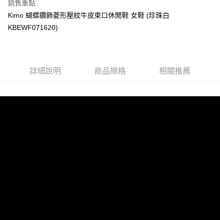
【關於「AFTEE先享後付」】
銷售重點
ATM付款
AFTEE先享後付是「在收到商品之後才付款」的支付方式。 讓您購物簡單
Kimo 蝴蝶鑽飾菱形壓紋牛皮束口休閒鞋 女鞋 (珍珠白
便利好安心！
貨到付款
１．簡單：不需註冊會員、不需綁卡、不需儲值。
KBEWF071620)
２．便利：只要手機號碼，簡訊認證，即可結帳。
３．安心：先確認商品／服務後，再付款。
運送方式
【「AFTEE先享後付」結帳流程】
全家取貨付款
詳細說明
商品規格
相關推薦
１．於結帳方式選擇「AFTEE先享後付」後，將跳轉至「AFTEE先享後付」
每筆NT$60，滿NT$1,000(含以上)免運費
結帳頁面，進行簡訊認證並確認金額後，即可完成結帳。
２．訂單成立數日內，您將收到繳費通知簡訊。
7-11取貨付款
３．收到繳費通知簡訊後14天內，點擊此簡訊中的連結，可透過四大超商／
ATM／網路銀行／等多元方式進行付款，方視為交易完成。
每筆NT$60，滿NT$1,000(含以上)免運費
※ 請注意：結帳手續完成當下不需立刻繳費，但若您需要取消訂單，請聯絡
購買商品的店家。未經商家同意取消之訂單仍視為有效，需透過AFTEE先享
宅配
後付繳納相關費用。
每筆NT$90，滿NT$1,000(含以上)免運費
※ 交易是否成功請以「AFTEE先享後付 」之結帳頁面顯示為準，若有關於
是否繳費成功／繳費後需取消欲退款等相關疑問，請聯繫「AFTEE先享後付
客戶支援中心」
https://netprotections.freshdesk.com/support/home
貨到付款
每筆NT$60，滿NT$1,000(含以上)免運費
【注意事項】
１．透過由恩沛科技股份有限公司提供之「AFTEE先享後付」服務完成之交
國家/地區配送
查看運費
易，需依本服務之必要範圍內提供個人資料，並將交易相關給付款項請求債
權轉讓予恩沛科技股份有限公司。
２．關於個人資料處理事宜，請瀏覽以下網址：