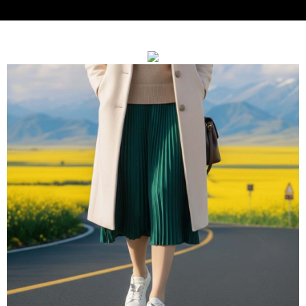
https://aftee.tw/terms/#terms3
３．未成年的使用者請事先徵得法定代理人或監護人之同意方可使用
「AFTEE先享後付」，若未經同意申辦者引起之損失，本公司不負相關責
任。
４．使用「AFTEE先享後付」時，將依據個別帳號之用戶狀況，依本公司即
時審查核予不同之上限額度；若仍有額度不足之情形，本公司將視審查結果
請求用戶進行身份認證。
５．嚴禁一人註冊多個帳號或使用他人資訊註冊。若發現惡意使用之情形，
恩沛科技股份有限公司將有權停止該用戶之使用額度並採取法律行動。