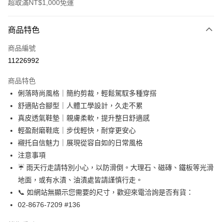
超取滿NT$1,000免運
付款方式
商品特色
信用卡一次付款
商品編號
信用卡分期付款
11226992
3 期 0 利率 每期
NT$1,896
21家銀行
商品特色
合作金庫商業銀行
第一商業銀行
超商取貨付款
俐落時尚風格｜簡約剪裁，輕鬆駕馭多種穿搭
華南商業銀行
彰化商業銀行
舒適貼合腳型｜人體工學設計，久走不累
LINE Pay
上海商業儲蓄銀行
台北富邦商業銀行
國泰世華商業銀行
兆豐國際商業銀行
真皮透氣鞋墊｜親膚柔軟，提升整日舒適感
Apple Pay
臺灣中小企業銀行
台中商業銀行
輕盈耐磨鞋底｜步伐輕快，耐穿更安心
匯豐（台灣）商業銀行
華泰商業銀行
襯托自信魅力｜展現從容自如的日常風格
街口支付
聯邦商業銀行
遠東國際商業銀行
注意事項
元大商業銀行
永豐商業銀行
悠遊付
☔ 雨天行走請特別小心，以防滑倒。大理石、磁磚、鐵板等光滑
玉山商業銀行
星展（台灣）商業銀行
地面，或有水漬、油漬處皆請謹慎行走。
台新國際商業銀行
中國信託商業銀行
Google Pay
台灣樂天信用卡公司
📞 如網站無顯示您需要的尺寸，歡迎來電洽詢是否有貨：
AFTEE先享後付
02-8676-7209 #136
相關說明