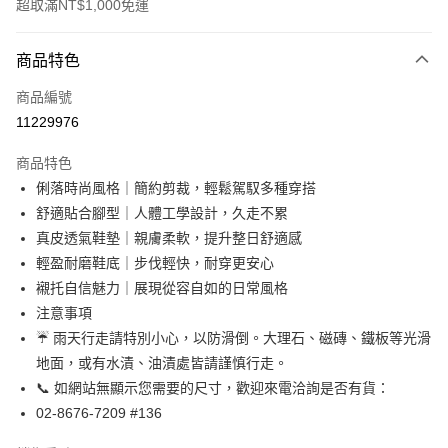
超取滿NT$1,000免運
付款方式
商品特色
信用卡一次付款
商品編號
信用卡分期付款
11229976
3 期 0 利率 每期
NT$1,663
21家銀行
商品特色
合作金庫商業銀行
第一商業銀行
超商取貨付款
俐落時尚風格｜簡約剪裁，輕鬆駕馭多種穿搭
華南商業銀行
彰化商業銀行
舒適貼合腳型｜人體工學設計，久走不累
LINE Pay
上海商業儲蓄銀行
台北富邦商業銀行
國泰世華商業銀行
兆豐國際商業銀行
真皮透氣鞋墊｜親膚柔軟，提升整日舒適感
Apple Pay
臺灣中小企業銀行
台中商業銀行
輕盈耐磨鞋底｜步伐輕快，耐穿更安心
匯豐（台灣）商業銀行
華泰商業銀行
襯托自信魅力｜展現從容自如的日常風格
街口支付
聯邦商業銀行
遠東國際商業銀行
注意事項
元大商業銀行
永豐商業銀行
悠遊付
☔ 雨天行走請特別小心，以防滑倒。大理石、磁磚、鐵板等光滑
玉山商業銀行
星展（台灣）商業銀行
地面，或有水漬、油漬處皆請謹慎行走。
台新國際商業銀行
中國信託商業銀行
Google Pay
台灣樂天信用卡公司
📞 如網站無顯示您需要的尺寸，歡迎來電洽詢是否有貨：
AFTEE先享後付
02-8676-7209 #136
相關說明