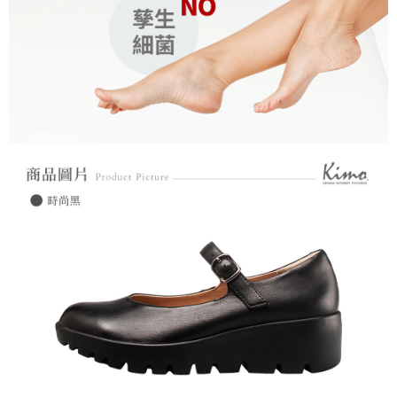
https://aftee.tw/terms/#terms3
３．未成年的使用者請事先徵得法定代理人或監護人之同意方可使用
「AFTEE先享後付」，若未經同意申辦者引起之損失，本公司不負相關責
任。
４．使用「AFTEE先享後付」時，將依據個別帳號之用戶狀況，依本公司即
時審查核予不同之上限額度；若仍有額度不足之情形，本公司將視審查結果
請求用戶進行身份認證。
５．嚴禁一人註冊多個帳號或使用他人資訊註冊。若發現惡意使用之情形，
恩沛科技股份有限公司將有權停止該用戶之使用額度並採取法律行動。