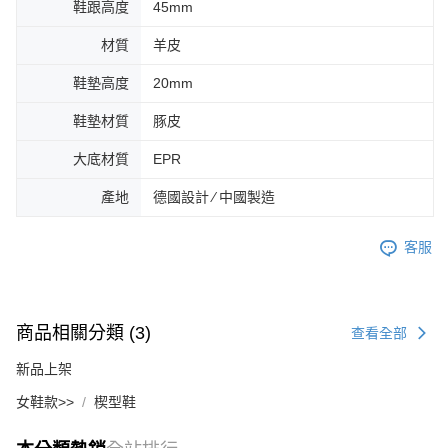
鞋跟高度
45mm
材質
羊皮
鞋墊高度
20mm
鞋墊材質
豚皮
大底材質
EPR
產地
德國設計 ∕ 中國製造
客服
商品相關分類 (3)
查看全部
新品上架
女鞋款>>
楔型鞋