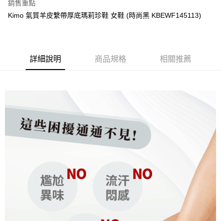
【關於「AFTEE先享後付」】
銷售重點
ATM付款
AFTEE先享後付是「在收到商品之後才付款」的支付方式。 讓您購物簡單
Kimo 氣質羊皮繫帶厚底瑪莉珍鞋 女鞋 (時尚黑 KBEWF145113)
便利好安心！
貨到付款
１．簡單：不需註冊會員、不需綁卡、不需儲值。
２．便利：只要手機號碼，簡訊認證，即可結帳。
３．安心：先確認商品／服務後，再付款。
運送方式
詳細說明
商品規格
相關推薦
【「AFTEE先享後付」結帳流程】
全家取貨付款
１．於結帳方式選擇「AFTEE先享後付」後，將跳轉至「AFTEE先享後付」
每筆NT$60，滿NT$1,000(含以上)免運費
結帳頁面，進行簡訊認證並確認金額後，即可完成結帳。
２．訂單成立數日內，您將收到繳費通知簡訊。
7-11取貨付款
３．收到繳費通知簡訊後14天內，點擊此簡訊中的連結，可透過四大超商／
ATM／網路銀行／等多元方式進行付款，方視為交易完成。
每筆NT$60，滿NT$1,000(含以上)免運費
※ 請注意：結帳手續完成當下不需立刻繳費，但若您需要取消訂單，請聯絡
購買商品的店家。未經商家同意取消之訂單仍視為有效，需透過AFTEE先享
宅配
後付繳納相關費用。
每筆NT$90，滿NT$1,000(含以上)免運費
※ 交易是否成功請以「AFTEE先享後付 」之結帳頁面顯示為準，若有關於
是否繳費成功／繳費後需取消欲退款等相關疑問，請聯繫「AFTEE先享後付
客戶支援中心」
https://netprotections.freshdesk.com/support/home
貨到付款
每筆NT$60，滿NT$1,000(含以上)免運費
【注意事項】
１．透過由恩沛科技股份有限公司提供之「AFTEE先享後付」服務完成之交
國家/地區配送
查看運費
易，需依本服務之必要範圍內提供個人資料，並將交易相關給付款項請求債
權轉讓予恩沛科技股份有限公司。
２．關於個人資料處理事宜，請瀏覽以下網址：