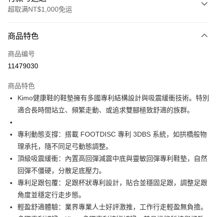
超取满NT$1,000免运
付款方式
商品特色
信用卡一次付款
商品编号
信用卡分期付款
11479030
3期 0利率，每期
NT$2,466
21家银行
商品特色
合作金库商业银行
第一商业银行
超商取货付款
Kimo健康鞋的鞋墊擁有多國專利結構設計與吸震緩衝技術。特別
华南商业银行
彰化商业银行
適合長時間站立、頻繁走動、或追求雙腳極致舒適的族群。
LINE Pay
上海商业储蓄银行
台北富邦商业银行
国泰世华商业银行
兆丰国际商业银行
Apple Pay
台湾中小企业银行
台中商业银行
專利動態支撐：搭載 FOOTDISC 專利 3DBS 系統，如拱橋般物
汇丰（台湾）商业银行
华泰商业银行
理承托，隨不同足弓動態調整。
街口支付
联邦商业银行
远东国际商业银行
頂級吸震緩衝：內置高回彈減震中底與靈敏回彈專利鞋墊，自然
元大商业银行
永丰商业银行
悠遊付
回彈不僵硬，分散足底壓力。
玉山商业银行
星展（台湾）商业银行
專利足跟包覆：足跟杯狀專利設計，貼合並穩固足跟，調整足跟
台新国际商业银行
中国信托商业银行
Google Pay
台湾乐天信用卡公司
角度並穩定行走步態。
AFTEE先享后付
輕盈舒適體驗：業界專業人士好評激推，工作行走輕盈無負擔。
相关说明