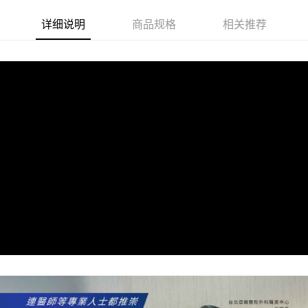
「AFTEE先享後付」(下稱本服務)乃由恩沛科技股份有限公司(下稱 AFTEE )
所提供，並由 AFTEE 向您收取款項。因使用本服務所須提供之個人資料(包
详细说明
商品规格
相关推荐
含但不限於訂購人姓名、電話，收件人姓名、電話、收件地址)，將交付予
AFTEE 於本服務必要服務範圍內運用。關於 AFTEE 對於個人資料之蒐集、
處理、利用，詳參 AFTEE 官網之『個人資料蒐集、處理及利用告知聲明』
（
https://aftee.tw/privacypolicy/
）。
若款項超過繳費期限，將根據當次的金額加收年利率 16% 的逾期滯納金。
未成年的使用者，請事先徵得法定代理人或監護人之同意方可使用
AFTEE。
若您對於個人資料之處理、利用有任何疑問，或欲行使相關法律權利，請聯
繫恩沛科技股份有限公司。若您不同意我們將上開所示之個人資料，連同必
要之購買訂單資訊提供予 AFTEE ，或讓 AFTEE 蒐集處理利用您的個人資
料，請勿選用本服務。