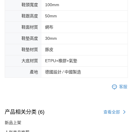
鞋頭寬度
100mm
鞋跟高度
50mm
鞋面材質
網布
鞋墊高度
30mm
鞋墊材質
豚皮
大底材質
ETPU+橡膠+氣墊
產地
德國設計 ∕ 中國製造
客服
产品相关分类 (6)
查看全部
新品上架