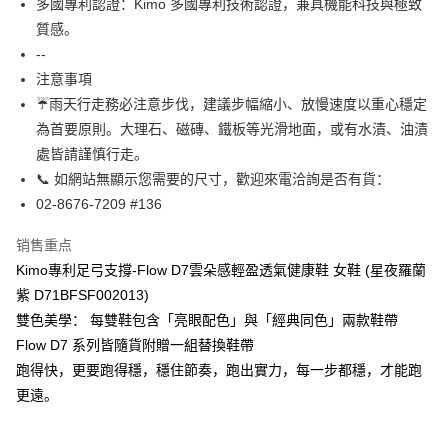
多國專利認證：Kimo 多國專利技術認證，兼具機能科技與極致
一、關於 AFTEE先享後付
ATM付款
質感。
1. 於付款方式選擇AFTEE先享後付，將跳出AFTEE先享後付手機驗證視
窗。
--
货到付款
2. 進行簡訊驗證之後，即可完成結帳手續。
注意事項
3. 訂單確認後不需事先繳費，商品會配送至您的指定地址。
☔雨天行走務必注意步伐，建議步幅縮小、放慢速度以重心穩定
4. 下訂完成後，您的手機會收到一封繳費通知簡訊，APP會員則會收到
运送方式
AFTEE APP推播通知。
為首要原則。大理石、磁磚、鐵板等光滑地面，或有水漬、油漬
5. 收到商品當下無需繳費，確認無誤後，請再利用繳費通知簡訊或AFTEE
全家取貨付款
處皆請謹慎行走。
APP於四大便利商店‧ATM/網銀等方式進行付款。
每笔NT$60，满NT$1,000(含以上)免运费
📞 如網站無顯示您需要的尺寸，歡迎來電洽詢是否有貨：
請留意繳費期限為 14 天。唯有下載 AFTEE App 成為 AFTEE 會員者方能享
02-8676-7209 #136
7-11取貨付款
有最長 45 天內付款之服務。
每笔NT$60，满NT$1,000(含以上)免运费
销售重点
繳費期限，為商家向您請款的時間，再加上使用AFTEE可延長的天數所計算
出。使用AFTEE下訂可以延長您收到商品前的繳費天數，但無法保證一定能
Kimo專利足弓支撐-Flow D7雲朵感輕盈透氣健康鞋 女鞋 (星夜羅蘭
宅配
夠在期限內收到商品(例如:預購商品或預計到貨時間較長者)。因此無論收到
紫 D71BFSF002013)
每笔NT$90，满NT$1,000(含以上)免运费
商品與否，仍需要請您在AFTEE規定的時間內完成繳費。
雙色美學： 每雙鞋包含「亮眼配色」與「經典同色」兩款鞋帶
二、付款限制
貨到付款
Flow D7 系列皆隨貨附贈一組替換鞋帶
1. 初次使用 AFTEE 時，將依認證結果及本公司審查結果，核予每個人不同
每笔NT$60，满NT$1,000(含以上)免运费
跑得快，更要跑得穩，穩住節奏，跑出實力，每一步都穩，才能跑
之上限額度
2. 結帳金額須大於NT$30
更遠。
國家/地區配送
查看运费
3. 目前僅支援台灣會員
三、聲明條款