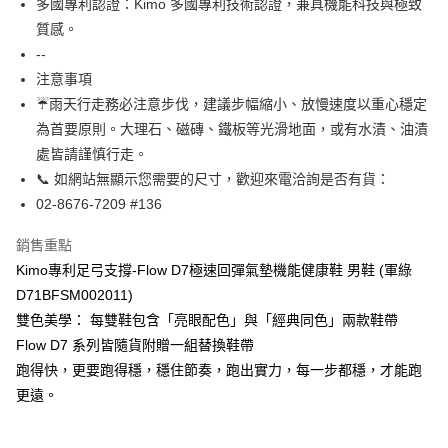
多國專利認證：Kimo 多國專利技術認證，兼具機能科技與極致
【關於「AFTEE先享後付」】
ATM付款
質感。
AFTEE先享後付是「在收到商品之後才付款」的支付方式。 讓您購物簡單
便利好安心！
--
貨到付款
１．簡單：不需註冊會員、不需綁卡、不需儲值。
注意事項
２．便利：只要手機號碼，簡訊認證，即可結帳。
☔雨天行走務必注意步伐，建議步幅縮小、放慢速度以重心穩定
３．安心：先確認商品／服務後，再付款。
運送方式
為首要原則。大理石、磁磚、鐵板等光滑地面，或有水漬、油漬
【「AFTEE先享後付」結帳流程】
全家取貨付款
處皆請謹慎行走。
１．於結帳方式選擇「AFTEE先享後付」後，將跳轉至「AFTEE先享後付」
每筆NT$60，滿NT$1,000(含以上)免運費
結帳頁面，進行簡訊認證並確認金額後，即可完成結帳。
📞 如網站無顯示您需要的尺寸，歡迎來電洽詢是否有貨：
２．訂單成立數日內，您將收到繳費通知簡訊。
02-8676-7209 #136
7-11取貨付款
３．收到繳費通知簡訊後14天內，點擊此簡訊中的連結，可透過四大超商／
ATM／網路銀行／等多元方式進行付款，方視為交易完成。
每筆NT$60，滿NT$1,000(含以上)免運費
銷售重點
※ 請注意：結帳手續完成當下不需立刻繳費，但若您需要取消訂單，請聯絡
購買商品的店家。未經商家同意取消之訂單仍視為有效，需透過AFTEE先享
Kimo專利足弓支撐-Flow D7極速回彈氣墊機能健康鞋 男鞋 (軍綠
宅配
後付繳納相關費用。
D71BFSM002011)
每筆NT$90，滿NT$1,000(含以上)免運費
※ 交易是否成功請以「AFTEE先享後付 」之結帳頁面顯示為準，若有關於
雙色美學： 每雙鞋包含「亮眼配色」與「經典同色」兩款鞋帶
是否繳費成功／繳費後需取消欲退款等相關疑問，請聯繫「AFTEE先享後付
客戶支援中心」
https://netprotections.freshdesk.com/support/home
貨到付款
Flow D7 系列皆隨貨附贈一組替換鞋帶
每筆NT$60，滿NT$1,000(含以上)免運費
跑得快，更要跑得穩，穩住節奏，跑出實力，每一步都穩，才能跑
【注意事項】
１．透過由恩沛科技股份有限公司提供之「AFTEE先享後付」服務完成之交
更遠。
國家/地區配送
查看運費
易，需依本服務之必要範圍內提供個人資料，並將交易相關給付款項請求債
權轉讓予恩沛科技股份有限公司。
２．關於個人資料處理事宜，請瀏覽以下網址：