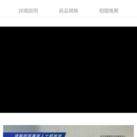
https://aftee.tw/terms/#terms3
３．未成年的使用者請事先徵得法定代理人或監護人之同意方可使用
詳細說明
商品規格
相關推薦
「AFTEE先享後付」，若未經同意申辦者引起之損失，本公司不負相關責
任。
４．使用「AFTEE先享後付」時，將依據個別帳號之用戶狀況，依本公司即
時審查核予不同之上限額度；若仍有額度不足之情形，本公司將視審查結果
請求用戶進行身份認證。
５．嚴禁一人註冊多個帳號或使用他人資訊註冊。若發現惡意使用之情形，
恩沛科技股份有限公司將有權停止該用戶之使用額度並採取法律行動。