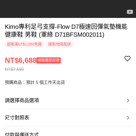
Kimo專利足弓支撐-Flow D7極速回彈氣墊機能
健康鞋 男鞋 (軍綠 D71BFSM002011)
超取滿NT$1,000免運
國家/地區配送
NT$6,688
網路獨家獻禮
NT$7,590
預購商品：預計 5 個工作天出貨
請選擇商品選項
尺寸對照表
付款與運送方式