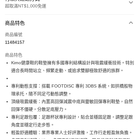
超取滿NT$1,000免運
付款方式
商品特色
信用卡一次付款
商品編號
信用卡分期付款
11484157
3 期 0 利率 每期
NT$2,530
21家銀行
商品特色
合作金庫商業銀行
第一商業銀行
超商取貨付款
Kimo健康鞋的鞋墊擁有多國專利結構設計與吸震緩衝技術。特別
華南商業銀行
彰化商業銀行
適合長時間站立、頻繁走動、或追求雙腳極致舒適的族群。
LINE Pay
上海商業儲蓄銀行
台北富邦商業銀行
國泰世華商業銀行
兆豐國際商業銀行
Apple Pay
臺灣中小企業銀行
台中商業銀行
專利動態支撐：搭載 FOOTDISC 專利 3DBS 系統，如拱橋般物
匯豐（台灣）商業銀行
華泰商業銀行
理承托，隨不同足弓動態調整。
街口支付
聯邦商業銀行
遠東國際商業銀行
頂級吸震緩衝：內置高回彈減震中底與靈敏回彈專利鞋墊，自然
元大商業銀行
永豐商業銀行
悠遊付
回彈不僵硬，分散足底壓力。
玉山商業銀行
星展（台灣）商業銀行
專利足跟包覆：足跟杯狀專利設計，貼合並穩固足跟，調整足跟
台新國際商業銀行
中國信託商業銀行
Google Pay
台灣樂天信用卡公司
角度並穩定行走步態。
AFTEE先享後付
輕盈舒適體驗：業界專業人士好評激推，工作行走輕盈無負擔。
相關說明