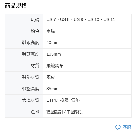
商品規格
尺碼
US.7、US.8、US.9、US.10、US.11
顏色
軍綠
鞋跟高度
40mm
鞋頭寬度
105mm
材質
飛織網布
鞋墊材質
豚皮
鞋墊高度
35mm
大底材質
ETPU+橡膠+氣墊
產地
德國設計 ∕ 中國製造
客服