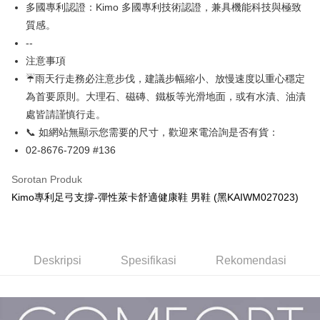
多國專利認證：Kimo 多國專利技術認證，兼具機能科技與極致
Bank
Pertama, Mengenai Perkhidmatan AFTEE Beli Sekarang Bayar Kemudian
Pemindahan ATM
1. Dengan memilih AFTEE sebagai kaedah pembayaran, mesej
質感。
Yuanta Commercial Bank
Bank SinoPac
pengesahan AFTEE akan muncul.
Bank Komersial E.SUN
DBS Bank
--
Tunai semasa Penghantaran
2. Anda boleh meneruskan pembayaran selepas pengesahan SMS.
Bank Antarabangsa
Bank CTBC
注意事項
3. Tiada bayaran diperlukan apabila pesanan disahkan. Produk akan
Taishin
dihantar ke alamat yang ditetapkan.
☔雨天行走務必注意步伐，建議步幅縮小、放慢速度以重心穩定
Pilihan Penghantaran
Syarikat Kad Kredit
4. Setelah pesanan disahkan, anda akan menerima SMS pembayaran
為首要原則。大理石、磁磚、鐵板等光滑地面，或有水漬、油漬
Rakuten Taiwan
manakala ahli aplikasi akan menerima pemberitahuan tolak aplikasi
全家取貨付款
處皆請謹慎行走。
AFTEE.
NT$60/pesanan | Penghantaran percuma untuk pesanan
5. Tiada bayaran diperlukan apabila anda menerima produk. Sila buat
📞 如網站無顯示您需要的尺寸，歡迎來電洽詢是否有貨：
pembayaran di empat kedai serbaneka utama, ATM atau perbankan
NT$1,000 atau lebih
02-8676-7209 #136
dalam talian dengan SMS pembayaran atau pemberitahuan tolak aplikasi
AFTEE.
7-11取貨付款
Sorotan Produk
NT$60/pesanan | Penghantaran percuma untuk pesanan
Sila ambil perhatian bahawa tempoh pembayaran adalah 14 hari. Walau
Kimo專利足弓支撐-彈性萊卡舒適健康鞋 男鞋 (黑KAIWM027023)
NT$1,000 atau lebih
bagaimanapun, bagi mereka yang telah memuat turun Aplikasi AFTEE
dan mendaftar sebagai ahli AFTEE boleh menikmati tempoh pembayaran
sehingga 45 hari.
宅配
NT$90/pesanan | Penghantaran percuma untuk pesanan
Tempoh pembayaran dikira dari masa kedai meminta pembayaran anda,
Deskripsi
Spesifikasi
Rekomendasi
NT$1,000 atau lebih
ditambah dengan bilangan hari yang boleh dilanjutkan oleh AFTEE. Anda
boleh melanjutkan tempoh pembayaran anda sebelum anda menerima
貨到付款
pesanan. Walau bagaimanapun, tiada jaminan bahawa anda boleh
menerima pesanan anda semasa tempoh pembayaran (cth.: produk
NT$60/pesanan | Penghantaran percuma untuk pesanan