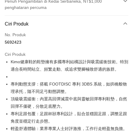
Penuh Pengambilan di Kedai Serbaneka, NT$1,000
penghataran percuma
Kaedah Pembayaran
Ciri Produk
Kad Kredit (Bayaran Penuh)
No. Produk
Ansuran Kad Kredit
5692423
3 ansuran pada kadar faedah 0,
NT$3,100
setiap ansuran
Ciri Produk
21 Bank
Taiwan Cooperative Bank
Bank Komersial Pertama
Pengambilan di Kedai Serbaneka
Kimo健康鞋的鞋墊擁有多國專利結構設計與吸震緩衝技術。特別
Hua Nan Commercial
Chang Hwa Commercial
LINE Pay
Bank
Bank
適合長時間站立、頻繁走動、或追求雙腳極致舒適的族群。
The Shanghai
Bank Komersial Taipei
Apple Pay
Commercial & Savings
Fubon
專利動態支撐：搭載 FOOTDISC 專利 3DBS 系統，如拱橋般物
Bank
JKOPAY
理承托，隨不同足弓動態調整。
Bank Cathay United
Mega International
頂級吸震緩衝：內置高回彈減震中底與靈敏回彈專利鞋墊，自然
Commercial Bank
Easy Wallet
回彈不僵硬，分散足底壓力。
Taiwan Business Bank
Taichung Commercial
Bank
Google Pay
專利足跟包覆：足跟杯狀專利設計，貼合並穩固足跟，調整足跟
HSBC Bank (Taiwan)
Hwatai Bank
角度並穩定行走步態。
AFTEE
Limited
輕盈舒適體驗：業界專業人士好評激推，工作行走輕盈無負擔。
Deskripsi
Union Bank of Taiwan
Far Eastern International