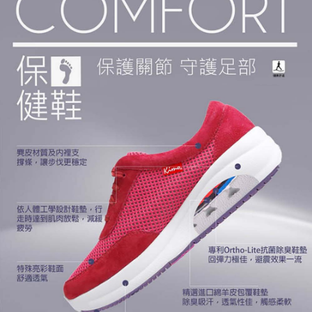
prapesanan atau produk yang mungkin mengambil masa yang lebih
NT$1,000 atau lebih
lama untuk dihantar). Oleh itu, anda dikehendaki membuat pembayaran
kepada AFTEE dalam tempoh sama ada anda menerima pesanan.
國家/地區配送
Kadar Penghantaran
Kedua, Sekatan Pembayaran
1. Jumlah yang diperakui untuk pengguna kali pertama boleh sehingga
NT$10,000. Amaun diperakui sebenar yang diluluskan akan berdasarkan
keputusan pensijilan dan semakan oleh AFTEE.
2. Amaun perbelanjaan minimum mestilah lebih besar daripada NT$20.
3. Pada masa ini hanya tersedia untuk ahli Taiwan.
Ketiga, Syarat Perkhidmatan
Perkhidmatan AFTEE Beli Sekarang Bayar Kemudian disediakan oleh NP
Taiwan, Inc. dan AFTEE akan membuat bil kepada pengguna. AFTEE
akan menggunakan data peribadi yang dikumpul (termasuk nama
pembeli, no. telefon, nama penerima, no. telefon, alamat penerima) untuk
penggunaan perkhidmatan. Sila rujuk kepada "Penyata Pengumpulan
Data Peribadi, Pemprosesan, Penggunaan"
(https://aftee.tw/privacypolicy/
) untuk maklumat lanjut.
Jumlah yang diperakui untuk pengguna kali pertama yang lulus
kelulusan boleh sehingga NT$10,000. Jika pengguna tidak membuat
pembayaran dalam tempoh tersebut, yuran pembayaran lewat sebanyak
20% setahun akan dikenakan. Pengguna bawah umur dikehendaki
mendapatkan kebenaran daripada ibu bapa atau penjaga yang sah