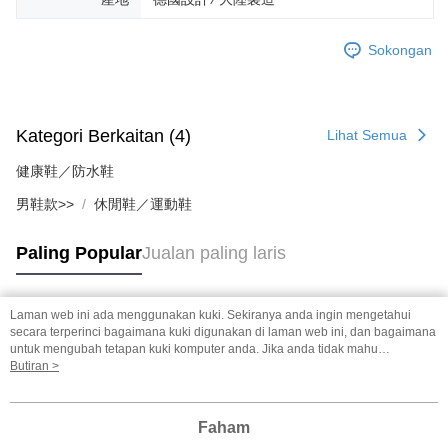
Sokongan
Kategori Berkaitan (4)
Lihat Semua
健康鞋／防水鞋
男鞋款>>
休閒鞋／運動鞋
Paling Popular
Jualan paling laris
Laman web ini ada menggunakan kuki. Sekiranya anda ingin mengetahui
Tag Popular
secara terperinci bagaimana kuki digunakan di laman web ini, dan bagaimana
untuk mengubah tetapan kuki komputer anda. Jika anda tidak mahu
menggunakan kuki di komputer anda, sila rujuk penerangan mengenai kuki.
Butiran >
Dasar Privasi
Laman web ini ada menggunakan kuki. Sekiranya anda ingin
mengetahui secara terperinci bagaimana kuki digunakan di laman web ini,
dan bagaimana untuk mengubah tetapan kuki komputer anda. Jika anda tidak
Faham
mahu menggunakan kuki di komputer anda, sila rujuk penerangan mengenai