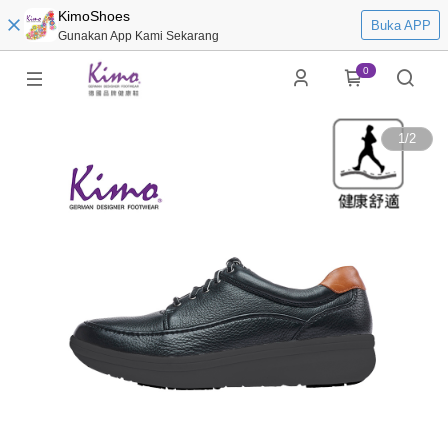
KimoShoes
Buka APP
Gunakan App Kami Sekarang
0
1
/
2