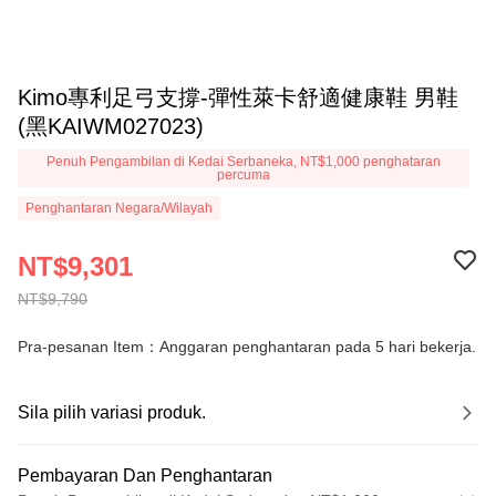
Kimo專利足弓支撐-彈性萊卡舒適健康鞋 男鞋
(黑KAIWM027023)
Penuh Pengambilan di Kedai Serbaneka, NT$1,000 penghataran
percuma
Penghantaran Negara/Wilayah
NT$9,301
NT$9,790
Pra-pesanan Item：Anggaran penghantaran pada 5 hari bekerja.
Sila pilih variasi produk.
Pembayaran Dan Penghantaran