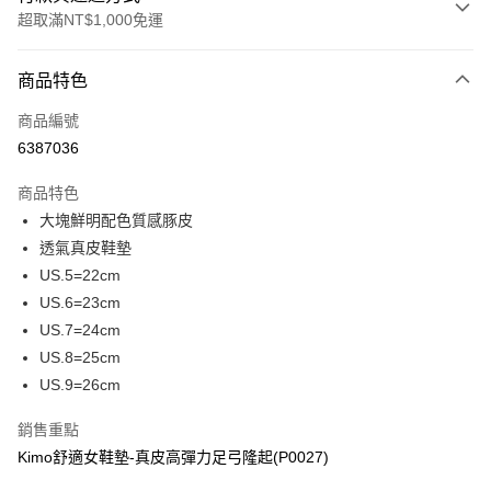
超取滿NT$1,000免運
付款方式
商品特色
信用卡一次付款
商品編號
信用卡分期付款
6387036
3 期 0 利率 每期
NT$414
21家銀行
商品特色
合作金庫商業銀行
第一商業銀行
超商取貨付款
大塊鮮明配色質感豚皮
華南商業銀行
彰化商業銀行
透氣真皮鞋墊
LINE Pay
上海商業儲蓄銀行
台北富邦商業銀行
國泰世華商業銀行
兆豐國際商業銀行
US.5=22cm
Apple Pay
臺灣中小企業銀行
台中商業銀行
US.6=23cm
匯豐（台灣）商業銀行
華泰商業銀行
US.7=24cm
街口支付
聯邦商業銀行
遠東國際商業銀行
US.8=25cm
元大商業銀行
永豐商業銀行
悠遊付
US.9=26cm
玉山商業銀行
星展（台灣）商業銀行
台新國際商業銀行
中國信託商業銀行
Google Pay
銷售重點
台灣樂天信用卡公司
AFTEE先享後付
Kimo舒適女鞋墊-真皮高彈力足弓隆起(P0027)
相關說明