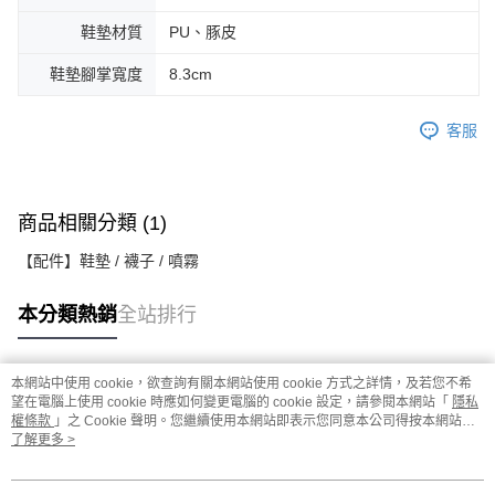
鞋墊材質
PU、豚皮
鞋墊腳掌寬度
8.3cm
客服
商品相關分類 (1)
【配件】鞋墊 / 襪子 / 噴霧
本分類熱銷
全站排行
本網站中使用 cookie，欲查詢有關本網站使用 cookie 方式之詳情，及若您不希
熱門標籤
望在電腦上使用 cookie 時應如何變更電腦的 cookie 設定，請參閱本網站「
隱私
權條款
」之 Cookie 聲明。您繼續使用本網站即表示您同意本公司得按本網站使
用條款之 Cookie 聲明使用 cookie。
了解更多 >