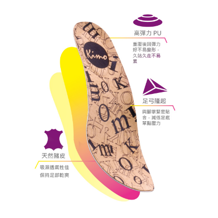
https://aftee.tw/terms/#terms3
３．未成年的使用者請事先徵得法定代理人或監護人之同意方可使用
「AFTEE先享後付」，若未經同意申辦者引起之損失，本公司不負相關責
任。
４．使用「AFTEE先享後付」時，將依據個別帳號之用戶狀況，依本公司即
時審查核予不同之上限額度；若仍有額度不足之情形，本公司將視審查結果
請求用戶進行身份認證。
５．嚴禁一人註冊多個帳號或使用他人資訊註冊。若發現惡意使用之情形，
恩沛科技股份有限公司將有權停止該用戶之使用額度並採取法律行動。