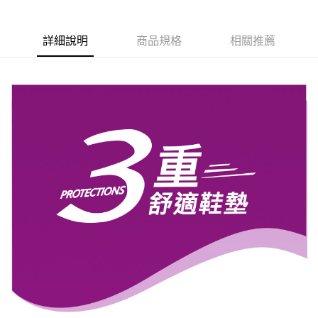
【關於「AFTEE先享後付」】
ATM付款
AFTEE先享後付是「在收到商品之後才付款」的支付方式。 讓您購物簡單
便利好安心！
詳細說明
商品規格
相關推薦
貨到付款
１．簡單：不需註冊會員、不需綁卡、不需儲值。
２．便利：只要手機號碼，簡訊認證，即可結帳。
３．安心：先確認商品／服務後，再付款。
運送方式
【「AFTEE先享後付」結帳流程】
全家取貨付款
１．於結帳方式選擇「AFTEE先享後付」後，將跳轉至「AFTEE先享後付」
每筆NT$60，滿NT$1,000(含以上)免運費
結帳頁面，進行簡訊認證並確認金額後，即可完成結帳。
２．訂單成立數日內，您將收到繳費通知簡訊。
7-11取貨付款
３．收到繳費通知簡訊後14天內，點擊此簡訊中的連結，可透過四大超商／
ATM／網路銀行／等多元方式進行付款，方視為交易完成。
每筆NT$60，滿NT$1,000(含以上)免運費
※ 請注意：結帳手續完成當下不需立刻繳費，但若您需要取消訂單，請聯絡
購買商品的店家。未經商家同意取消之訂單仍視為有效，需透過AFTEE先享
宅配
後付繳納相關費用。
每筆NT$90，滿NT$1,000(含以上)免運費
※ 交易是否成功請以「AFTEE先享後付 」之結帳頁面顯示為準，若有關於
是否繳費成功／繳費後需取消欲退款等相關疑問，請聯繫「AFTEE先享後付
客戶支援中心」
https://netprotections.freshdesk.com/support/home
貨到付款
每筆NT$60，滿NT$1,000(含以上)免運費
【注意事項】
１．透過由恩沛科技股份有限公司提供之「AFTEE先享後付」服務完成之交
國家/地區配送
查看運費
易，需依本服務之必要範圍內提供個人資料，並將交易相關給付款項請求債
權轉讓予恩沛科技股份有限公司。
２．關於個人資料處理事宜，請瀏覽以下網址：