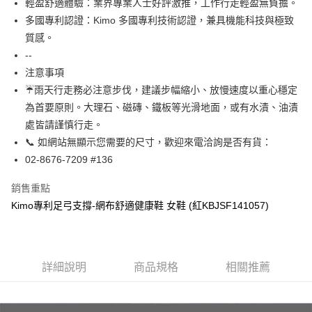
輕盈舒適體驗：業界專業人士好評激推，工作行走輕盈無負擔。
相關說明
多國專利認證：Kimo 多國專利技術認證，兼具機能科技與極致
【關於「AFTEE先享後付」】
ATM付款
質感。
AFTEE先享後付是「在收到商品之後才付款」的支付方式。 讓您購物簡單
便利好安心！
--
貨到付款
１．簡單：不需註冊會員、不需綁卡、不需儲值。
注意事項
２．便利：只要手機號碼，簡訊認證，即可結帳。
☔雨天行走務必注意步伐，建議步幅縮小、放慢速度以重心穩定
３．安心：先確認商品／服務後，再付款。
運送方式
為首要原則。大理石、磁磚、鐵板等光滑地面，或有水漬、油漬
【「AFTEE先享後付」結帳流程】
全家取貨付款
處皆請謹慎行走。
１．於結帳方式選擇「AFTEE先享後付」後，將跳轉至「AFTEE先享後付」
每筆NT$60，滿NT$1,000(含以上)免運費
結帳頁面，進行簡訊認證並確認金額後，即可完成結帳。
📞 如網站無顯示您需要的尺寸，歡迎來電洽詢是否有貨：
２．訂單成立數日內，您將收到繳費通知簡訊。
02-8676-7209 #136
7-11取貨付款
３．收到繳費通知簡訊後14天內，點擊此簡訊中的連結，可透過四大超商／
ATM／網路銀行／等多元方式進行付款，方視為交易完成。
每筆NT$60，滿NT$1,000(含以上)免運費
銷售重點
※ 請注意：結帳手續完成當下不需立刻繳費，但若您需要取消訂單，請聯絡
購買商品的店家。未經商家同意取消之訂單仍視為有效，需透過AFTEE先享
Kimo專利足弓支撐-網布舒適健康鞋 女鞋 (紅KBJSF141057)
宅配
後付繳納相關費用。
每筆NT$90，滿NT$1,000(含以上)免運費
※ 交易是否成功請以「AFTEE先享後付 」之結帳頁面顯示為準，若有關於
是否繳費成功／繳費後需取消欲退款等相關疑問，請聯繫「AFTEE先享後付
客戶支援中心」
https://netprotections.freshdesk.com/support/home
貨到付款
詳細說明
商品規格
相關推薦
每筆NT$60，滿NT$1,000(含以上)免運費
【注意事項】
１．透過由恩沛科技股份有限公司提供之「AFTEE先享後付」服務完成之交
國家/地區配送
查看運費
易，需依本服務之必要範圍內提供個人資料，並將交易相關給付款項請求債