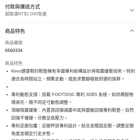
付款與運送方式
超取滿NT$1,000免運
付款方式
商品特色
信用卡一次付款
商品編號
信用卡分期付款
6560334
3 期 0 利率 每期
NT$2,783
21家銀行
商品特色
合作金庫商業銀行
第一商業銀行
超商取貨付款
Kimo健康鞋的鞋墊擁有多國專利結構設計與吸震緩衝技術。特別
華南商業銀行
彰化商業銀行
適合長時間站立、頻繁走動、或追求雙腳極致舒適的族群。
LINE Pay
上海商業儲蓄銀行
台北富邦商業銀行
國泰世華商業銀行
兆豐國際商業銀行
Apple Pay
臺灣中小企業銀行
台中商業銀行
專利動態支撐：搭載 FOOTDISC 專利 3DBS 系統，如拱橋般物
匯豐（台灣）商業銀行
華泰商業銀行
理承托，隨不同足弓動態調整。
街口支付
聯邦商業銀行
遠東國際商業銀行
頂級吸震緩衝：內置高回彈減震中底與靈敏回彈專利鞋墊，自然
元大商業銀行
永豐商業銀行
悠遊付
回彈不僵硬，分散足底壓力。
玉山商業銀行
星展（台灣）商業銀行
專利足跟包覆：足跟杯狀專利設計，貼合並穩固足跟，調整足跟
台新國際商業銀行
中國信託商業銀行
Google Pay
台灣樂天信用卡公司
角度並穩定行走步態。
AFTEE先享後付