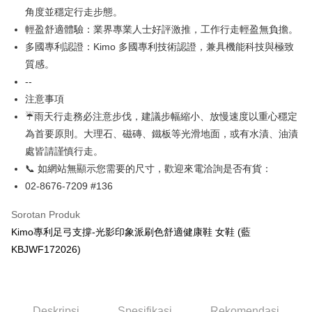
HSBC Bank (Taiwan)
Hwatai Bank
角度並穩定行走步態。
AFTEE
Limited
輕盈舒適體驗：業界專業人士好評激推，工作行走輕盈無負擔。
Deskripsi
Union Bank of Taiwan
Far Eastern International
多國專利認證：Kimo 多國專利技術認證，兼具機能科技與極致
Bank
Pertama, Mengenai Perkhidmatan AFTEE Beli Sekarang Bayar Kemudian
Pemindahan ATM
1. Dengan memilih AFTEE sebagai kaedah pembayaran, mesej
質感。
Yuanta Commercial Bank
Bank SinoPac
pengesahan AFTEE akan muncul.
Bank Komersial E.SUN
DBS Bank
--
Tunai semasa Penghantaran
2. Anda boleh meneruskan pembayaran selepas pengesahan SMS.
Bank Antarabangsa
Bank CTBC
注意事項
3. Tiada bayaran diperlukan apabila pesanan disahkan. Produk akan
Taishin
dihantar ke alamat yang ditetapkan.
☔雨天行走務必注意步伐，建議步幅縮小、放慢速度以重心穩定
Pilihan Penghantaran
Syarikat Kad Kredit
4. Setelah pesanan disahkan, anda akan menerima SMS pembayaran
為首要原則。大理石、磁磚、鐵板等光滑地面，或有水漬、油漬
Rakuten Taiwan
manakala ahli aplikasi akan menerima pemberitahuan tolak aplikasi
全家取貨付款
處皆請謹慎行走。
AFTEE.
NT$60/pesanan | Penghantaran percuma untuk pesanan
5. Tiada bayaran diperlukan apabila anda menerima produk. Sila buat
📞 如網站無顯示您需要的尺寸，歡迎來電洽詢是否有貨：
pembayaran di empat kedai serbaneka utama, ATM atau perbankan
NT$1,000 atau lebih
02-8676-7209 #136
dalam talian dengan SMS pembayaran atau pemberitahuan tolak aplikasi
AFTEE.
7-11取貨付款
Sorotan Produk
NT$60/pesanan | Penghantaran percuma untuk pesanan
Sila ambil perhatian bahawa tempoh pembayaran adalah 14 hari. Walau
Kimo專利足弓支撐-光影印象派刷色舒適健康鞋 女鞋 (藍
NT$1,000 atau lebih
bagaimanapun, bagi mereka yang telah memuat turun Aplikasi AFTEE
KBJWF172026)
dan mendaftar sebagai ahli AFTEE boleh menikmati tempoh pembayaran
sehingga 45 hari.
宅配
NT$90/pesanan | Penghantaran percuma untuk pesanan
Tempoh pembayaran dikira dari masa kedai meminta pembayaran anda,
NT$1,000 atau lebih
ditambah dengan bilangan hari yang boleh dilanjutkan oleh AFTEE. Anda
Deskripsi
Spesifikasi
Rekomendasi