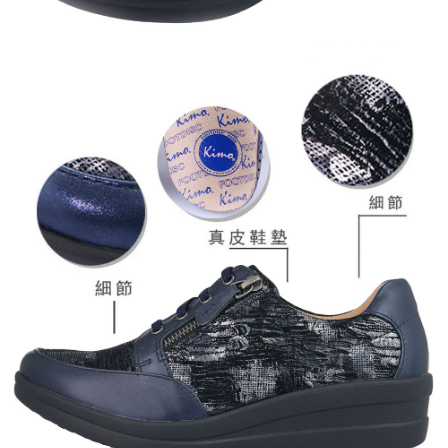
pembayaran dalam tempoh tersebut, yuran pembayaran lewat sebanyak
20% setahun akan dikenakan. Pengguna bawah umur dikehendaki
mendapatkan kebenaran daripada ibu bapa atau penjaga yang sah
untuk menggunakan AFTEE.
Sila hubungi NP Taiwan Inc. di
cs_tw@netprotections.co.jp
jika anda
mempunyai sebarang kebimbangan mengenai pemprosesan dan
penggunaan pada data peribadi. Jika anda tidak bersetuju dengan data
peribadi yang disenaraikan seperti di atas akan dikumpul dan digunakan
oleh AFTEE, sila jangan gunakan perkhidmatan ini.