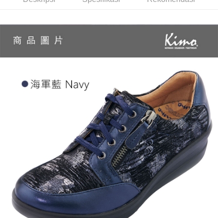
boleh melanjutkan tempoh pembayaran anda sebelum anda menerima
貨到付款
pesanan. Walau bagaimanapun, tiada jaminan bahawa anda boleh
menerima pesanan anda semasa tempoh pembayaran (cth.: produk
NT$60/pesanan | Penghantaran percuma untuk pesanan
prapesanan atau produk yang mungkin mengambil masa yang lebih
NT$1,000 atau lebih
lama untuk dihantar). Oleh itu, anda dikehendaki membuat pembayaran
kepada AFTEE dalam tempoh sama ada anda menerima pesanan.
國家/地區配送
Kadar Penghantaran
Kedua, Sekatan Pembayaran
1. Jumlah yang diperakui untuk pengguna kali pertama boleh sehingga
NT$10,000. Amaun diperakui sebenar yang diluluskan akan berdasarkan
keputusan pensijilan dan semakan oleh AFTEE.
2. Amaun perbelanjaan minimum mestilah lebih besar daripada NT$20.
3. Pada masa ini hanya tersedia untuk ahli Taiwan.
Ketiga, Syarat Perkhidmatan
Perkhidmatan AFTEE Beli Sekarang Bayar Kemudian disediakan oleh NP
Taiwan, Inc. dan AFTEE akan membuat bil kepada pengguna. AFTEE
akan menggunakan data peribadi yang dikumpul (termasuk nama
pembeli, no. telefon, nama penerima, no. telefon, alamat penerima) untuk
penggunaan perkhidmatan. Sila rujuk kepada "Penyata Pengumpulan
Data Peribadi, Pemprosesan, Penggunaan"
(https://aftee.tw/privacypolicy/
) untuk maklumat lanjut.
Jumlah yang diperakui untuk pengguna kali pertama yang lulus
kelulusan boleh sehingga NT$10,000. Jika pengguna tidak membuat