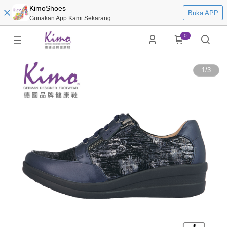
KimoShoes
Buka APP
Gunakan App Kami Sekarang
0
1
/
3