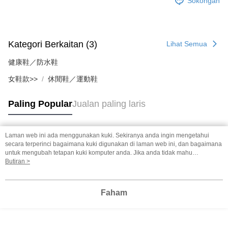
Sokongan
Kategori Berkaitan (3)
Lihat Semua
健康鞋／防水鞋
女鞋款>>
休閒鞋／運動鞋
Paling Popular
Jualan paling laris
Laman web ini ada menggunakan kuki. Sekiranya anda ingin mengetahui
Tag Popular
secara terperinci bagaimana kuki digunakan di laman web ini, dan bagaimana
untuk mengubah tetapan kuki komputer anda. Jika anda tidak mahu
menggunakan kuki di komputer anda, sila rujuk penerangan mengenai kuki.
Butiran >
Dasar Privasi
Laman web ini ada menggunakan kuki. Sekiranya anda ingin
mengetahui secara terperinci bagaimana kuki digunakan di laman web ini,
dan bagaimana untuk mengubah tetapan kuki komputer anda. Jika anda tidak
Faham
mahu menggunakan kuki di komputer anda, sila rujuk penerangan mengenai
kuki.