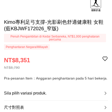
Kimo專利足弓支撐-光影刷色舒適健康鞋 女鞋
(藍KBJWF172026_窄版)
Penuh Pengambilan di Kedai Serbaneka, NT$1,000 penghataran
percuma
Penghantaran Negara/Wilayah
NT$8,351
NT$8,790
Pra-pesanan Item：Anggaran penghantaran pada 5 hari bekerja.
Sila pilih variasi produk.
尺寸對照表