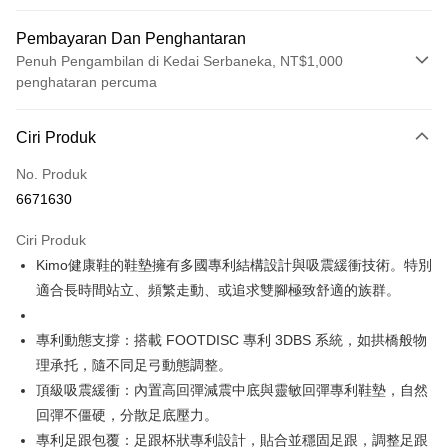
Pembayaran Dan Penghantaran
Penuh Pengambilan di Kedai Serbaneka, NT$1,000
penghataran percuma
Kaedah Pembayaran
Ciri Produk
Kad Kredit (Bayaran Penuh)
No. Produk
Ansuran Kad Kredit
6671630
3 ansuran pada kadar faedah 0,
NT$2,783
setiap ansuran
Ciri Produk
21 Bank
Taiwan Cooperative Bank
Bank Komersial Pertama
Pengambilan di Kedai Serbaneka
Kimo健康鞋的鞋墊擁有多國專利結構設計與吸震緩衝技術。特別
Hua Nan Commercial
Chang Hwa Commercial
LINE Pay
Bank
Bank
適合長時間站立、頻繁走動、或追求雙腳極致舒適的族群。
The Shanghai
Bank Komersial Taipei
Apple Pay
Commercial & Savings
Fubon
專利動態支撐：搭載 FOOTDISC 專利 3DBS 系統，如拱橋般物
Bank
JKOPAY
理承托，隨不同足弓動態調整。
Bank Cathay United
Mega International
頂級吸震緩衝：內置高回彈減震中底與靈敏回彈專利鞋墊，自然
Commercial Bank
Easy Wallet
回彈不僵硬，分散足底壓力。
Taiwan Business Bank
Taichung Commercial
Bank
Google Pay
專利足跟包覆：足跟杯狀專利設計，貼合並穩固足跟，調整足跟