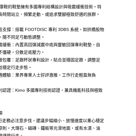
0 利率 每期
NT$2,783
21家銀行
o健康鞋的鞋墊擁有多國專利結構設計與吸震緩衝技術。特
庫商業銀行
第一商業銀行
長時間站立、頻繁走動、或追求雙腳極致舒適的族群。
付款
業銀行
彰化商業銀行
業儲蓄銀行
台北富邦商業銀行
支撐：搭載 FOOTDISC 專利 3DBS 系統，如拱橋般物
華商業銀行
兆豐國際商業銀行
，隨不同足弓動態調整。
小企業銀行
台中商業銀行
震緩衝：內置高回彈減震中底與靈敏回彈專利鞋墊，自
台灣）商業銀行
華泰商業銀行
業銀行
遠東國際商業銀行
不僵硬，分散足底壓力。
業銀行
永豐商業銀行
跟包覆：足跟杯狀專利設計，貼合並穩固足跟，調整足
業銀行
星展（台灣）商業銀行
並穩定行走步態。
際商業銀行
中國信託商業銀行
y
適體驗：業界專業人士好評激推，工作行走輕盈無負
天信用卡公司
享後付
利認證：Kimo 多國專利技術認證，兼具機能科技與極致
FTEE先享後付」】
先享後付是「在收到商品之後才付款」的支付方式。 讓您購物簡單
心！
：不需註冊會員、不需綁卡、不需儲值。
項
：只要手機號碼，簡訊認證，即可結帳。
行走務必注意步伐，建議步幅縮小、放慢速度以重心穩定
：先確認商品／服務後，再付款。
原則。大理石、磁磚、鐵板等光滑地面，或有水漬、油
EE先享後付」結帳流程】
請謹慎行走。