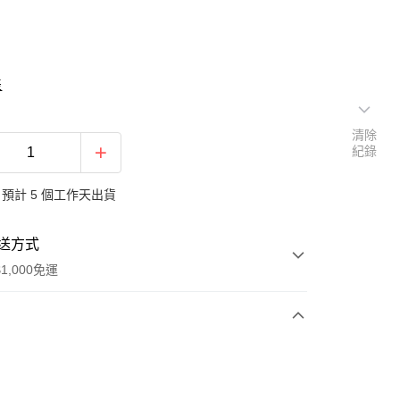
表
清除
紀錄
預計 5 個工作天出貨
送方式
1,000免運
次付款
期付款