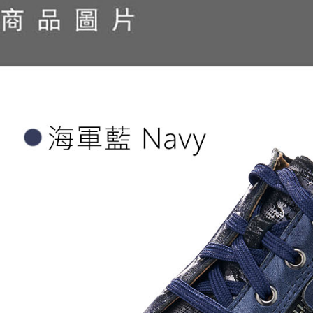
形，恩沛
動。