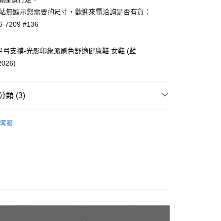
方式選擇「AFTEE先享後付」後，將跳轉至「AFTEE先享後
付款
如網站無顯示您需要的尺寸，歡迎來電洽詢是否有貨：
頁面，進行簡訊認證並確認金額後，即可完成結帳。
0，滿NT$1,000(含以上)免運費
成立數日內，您將收到繳費通知簡訊。
6-7209 #136
費通知簡訊後14天內，點擊此簡訊中的連結，可透過四大超商
網路銀行／等多元方式進行付款，方視為交易完成。
付款
：結帳手續完成當下不需立刻繳費，但若您需要取消訂單，請聯
利足弓支撐-光影印象派刷色舒適健康鞋 女鞋 (藍
0，滿NT$1,000(含以上)免運費
的店家。未經商家同意取消之訂單仍視為有效，需透過AFTEE
026)
繳納相關費用。
否成功請以「AFTEE先享後付 」之結帳頁面顯示為準，若有關於
功／繳費後需取消欲退款等相關疑問，請聯繫「AFTEE先享後
0，滿NT$1,000(含以上)免運費
援中心」
https://netprotections.freshdesk.com/support/home
類 (3)
項】
防水鞋
0，滿NT$1,000(含以上)免運費
恩沛科技股份有限公司提供之「AFTEE先享後付」服務完成之
客服
依本服務之必要範圍內提供個人資料，並將交易相關給付款項請
休閒鞋／運動鞋
配送
查看運費
讓予恩沛科技股份有限公司。
壓力適用款
個人資料處理事宜，請瀏覽以下網址：
ee.tw/terms/#terms3
年的使用者請事先徵得法定代理人或監護人之同意方可使用
E先享後付」，若未經同意申辦者引起之損失，本公司不負相關責
AFTEE先享後付」時，將依據個別帳號之用戶狀況，依本公司
核予不同之上限額度；若仍有額度不足之情形，本公司將視審查
用戶進行身份認證。
一人註冊多個帳號或使用他人資訊註冊。若發現惡意使用之情