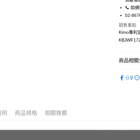
１．於結帳
全家取貨
📞 
付」結帳
每筆NT$6
２．訂單
02-867
３．收到繳
銷售重點
／ATM／
7-11取貨
※ 請注意
Kimo專
每筆NT$6
絡購買商品
KBJWF172
先享後付
宅配
※ 交易是
是否繳費成
每筆NT$9
付客戶支
商品相關分
貨到付款
【注意事
健康鞋／
每筆NT$6
１．透過由
分享
交易，需
女鞋款>>
國家/地區
求債權轉
分散足底
２．關於
https://aft
３．未成
「AFTE
說明
商品規格
相關推薦
任。
４．使用「
即時審查
結果請求
５．嚴禁