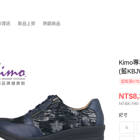
市資訊
新品上架
熱銷商品
Kim
(藍KBJ
超取滿NT$
NT$8,
NT$8,790
尺寸
5