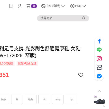
0
中文 (繁體)
TWD
o專利足弓支撐-光影刷色舒適健康鞋 女鞋
WF172026_窄版)
1,000免運
國家/地區配送
351
5.5
6
6.5
7
7.5
8