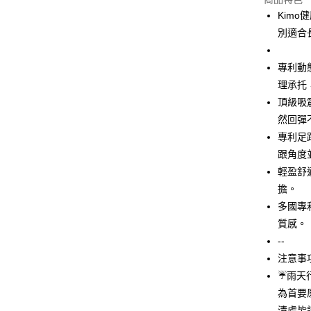
3 期 
Kim
合作金
別適合
超商取貨
華南商
LINE Pay
上海商
專利動態
國泰世
理承托
Apple Pay
臺灣中
頂級吸
匯豐（
街口支付
聯邦商
然回彈
元大商
悠遊付
專利足
玉山商
跟角度
台新國
Google Pa
輕盈舒
台灣樂
AFTEE先
擔。
相關說明
多國專
【關於「A
質感。
ATM付款
AFTEE
--
便利好安
貨到付款
１．簡單
注意事
２．便利
☔雨天
３．安心
為首要
運送方式
【「AFT
漬處皆