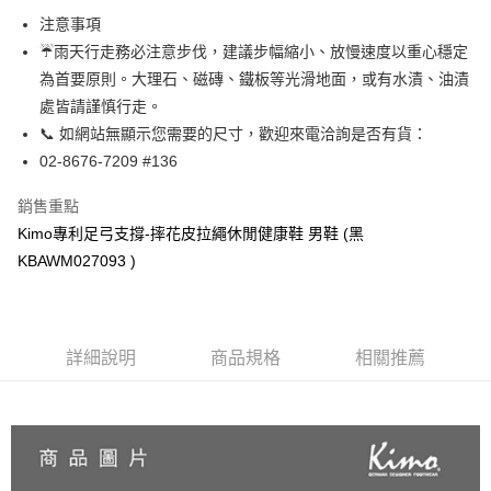
貨到付款
１．簡單：不需註冊會員、不需綁卡、不需儲值。
注意事項
２．便利：只要手機號碼，簡訊認證，即可結帳。
☔雨天行走務必注意步伐，建議步幅縮小、放慢速度以重心穩定
３．安心：先確認商品／服務後，再付款。
運送方式
為首要原則。大理石、磁磚、鐵板等光滑地面，或有水漬、油漬
【「AFTEE先享後付」結帳流程】
全家取貨付款
處皆請謹慎行走。
１．於結帳方式選擇「AFTEE先享後付」後，將跳轉至「AFTEE先享後付」
每筆NT$60，滿NT$1,000(含以上)免運費
結帳頁面，進行簡訊認證並確認金額後，即可完成結帳。
📞 如網站無顯示您需要的尺寸，歡迎來電洽詢是否有貨：
２．訂單成立數日內，您將收到繳費通知簡訊。
02-8676-7209 #136
7-11取貨付款
３．收到繳費通知簡訊後14天內，點擊此簡訊中的連結，可透過四大超商／
ATM／網路銀行／等多元方式進行付款，方視為交易完成。
每筆NT$60，滿NT$1,000(含以上)免運費
銷售重點
※ 請注意：結帳手續完成當下不需立刻繳費，但若您需要取消訂單，請聯絡
購買商品的店家。未經商家同意取消之訂單仍視為有效，需透過AFTEE先享
Kimo專利足弓支撐-摔花皮拉繩休閒健康鞋 男鞋 (黑
宅配
後付繳納相關費用。
KBAWM027093 )
每筆NT$90，滿NT$1,000(含以上)免運費
※ 交易是否成功請以「AFTEE先享後付 」之結帳頁面顯示為準，若有關於
是否繳費成功／繳費後需取消欲退款等相關疑問，請聯繫「AFTEE先享後付
客戶支援中心」
https://netprotections.freshdesk.com/support/home
貨到付款
每筆NT$60，滿NT$1,000(含以上)免運費
【注意事項】
詳細說明
商品規格
相關推薦
１．透過由恩沛科技股份有限公司提供之「AFTEE先享後付」服務完成之交
國家/地區配送
查看運費
易，需依本服務之必要範圍內提供個人資料，並將交易相關給付款項請求債
權轉讓予恩沛科技股份有限公司。
２．關於個人資料處理事宜，請瀏覽以下網址：
https://aftee.tw/terms/#terms3
３．未成年的使用者請事先徵得法定代理人或監護人之同意方可使用
「AFTEE先享後付」，若未經同意申辦者引起之損失，本公司不負相關責