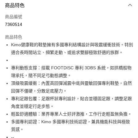
商品特色
信用卡一次付款
商品編號
信用卡分期付款
7360514
3 期 0 利率 每期
NT$3,100
21家銀行
商品特色
合作金庫商業銀行
第一商業銀行
超商取貨付款
Kimo健康鞋的鞋墊擁有多國專利結構設計與吸震緩衝技術。特別
華南商業銀行
彰化商業銀行
適合長時間站立、頻繁走動、或追求雙腳極致舒適的族群。
LINE Pay
上海商業儲蓄銀行
台北富邦商業銀行
國泰世華商業銀行
兆豐國際商業銀行
Apple Pay
臺灣中小企業銀行
台中商業銀行
專利動態支撐：搭載 FOOTDISC 專利 3DBS 系統，如拱橋般物
匯豐（台灣）商業銀行
華泰商業銀行
理承托，隨不同足弓動態調整。
街口支付
聯邦商業銀行
遠東國際商業銀行
頂級吸震緩衝：內置高回彈減震中底與靈敏回彈專利鞋墊，自然
元大商業銀行
永豐商業銀行
悠遊付
回彈不僵硬，分散足底壓力。
玉山商業銀行
星展（台灣）商業銀行
專利足跟包覆：足跟杯狀專利設計，貼合並穩固足跟，調整足跟
台新國際商業銀行
中國信託商業銀行
Google Pay
台灣樂天信用卡公司
角度並穩定行走步態。
AFTEE先享後付
輕盈舒適體驗：業界專業人士好評激推，工作行走輕盈無負擔。
相關說明
多國專利認證：Kimo 多國專利技術認證，兼具機能科技與極致
【關於「AFTEE先享後付」】
ATM付款
質感。
AFTEE先享後付是「在收到商品之後才付款」的支付方式。 讓您購物簡單
便利好安心！
--