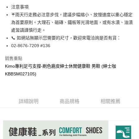
貨到付款
１．簡單：不需註冊會員、不需綁卡、不需儲值。
注意事項
２．便利：只要手機號碼，簡訊認證，即可結帳。
☔雨天行走務必注意步伐，建議步幅縮小、放慢速度以重心穩定
３．安心：先確認商品／服務後，再付款。
運送方式
為首要原則。大理石、磁磚、鐵板等光滑地面，或有水漬、油漬
【「AFTEE先享後付」結帳流程】
全家取貨付款
處皆請謹慎行走。
１．於結帳方式選擇「AFTEE先享後付」後，將跳轉至「AFTEE先享後付」
每筆NT$60，滿NT$1,000(含以上)免運費
結帳頁面，進行簡訊認證並確認金額後，即可完成結帳。
📞 如網站無顯示您需要的尺寸，歡迎來電洽詢是否有貨：
２．訂單成立數日內，您將收到繳費通知簡訊。
02-8676-7209 #136
7-11取貨付款
３．收到繳費通知簡訊後14天內，點擊此簡訊中的連結，可透過四大超商／
ATM／網路銀行／等多元方式進行付款，方視為交易完成。
每筆NT$60，滿NT$1,000(含以上)免運費
銷售重點
※ 請注意：結帳手續完成當下不需立刻繳費，但若您需要取消訂單，請聯絡
購買商品的店家。未經商家同意取消之訂單仍視為有效，需透過AFTEE先享
Kimo專利足弓支撐-刷色鹿皮紳士休閒健康鞋 男鞋 (紳士咖
宅配
後付繳納相關費用。
KBBSM027105)
每筆NT$90，滿NT$1,000(含以上)免運費
※ 交易是否成功請以「AFTEE先享後付 」之結帳頁面顯示為準，若有關於
是否繳費成功／繳費後需取消欲退款等相關疑問，請聯繫「AFTEE先享後付
客戶支援中心」
https://netprotections.freshdesk.com/support/home
貨到付款
每筆NT$60，滿NT$1,000(含以上)免運費
【注意事項】
詳細說明
商品規格
相關推薦
１．透過由恩沛科技股份有限公司提供之「AFTEE先享後付」服務完成之交
國家/地區配送
查看運費
易，需依本服務之必要範圍內提供個人資料，並將交易相關給付款項請求債
權轉讓予恩沛科技股份有限公司。
２．關於個人資料處理事宜，請瀏覽以下網址：
https://aftee.tw/terms/#terms3
３．未成年的使用者請事先徵得法定代理人或監護人之同意方可使用
「AFTEE先享後付」，若未經同意申辦者引起之損失，本公司不負相關責