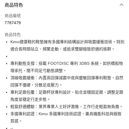
商品特色
信用卡一次付款
商品編號
信用卡分期付款
7787479
3 期 0 利率 每期
NT$3,100
21家銀行
商品特色
合作金庫商業銀行
第一商業銀行
超商取貨付款
Kimo健康鞋的鞋墊擁有多國專利結構設計與吸震緩衝技術。特別
華南商業銀行
彰化商業銀行
適合長時間站立、頻繁走動、或追求雙腳極致舒適的族群。
LINE Pay
上海商業儲蓄銀行
台北富邦商業銀行
國泰世華商業銀行
兆豐國際商業銀行
Apple Pay
臺灣中小企業銀行
台中商業銀行
專利動態支撐：搭載 FOOTDISC 專利 3DBS 系統，如拱橋般物
匯豐（台灣）商業銀行
華泰商業銀行
理承托，隨不同足弓動態調整。
街口支付
聯邦商業銀行
遠東國際商業銀行
頂級吸震緩衝：內置高回彈減震中底與靈敏回彈專利鞋墊，自然
元大商業銀行
永豐商業銀行
悠遊付
回彈不僵硬，分散足底壓力。
玉山商業銀行
星展（台灣）商業銀行
專利足跟包覆：足跟杯狀專利設計，貼合並穩固足跟，調整足跟
台新國際商業銀行
中國信託商業銀行
Google Pay
台灣樂天信用卡公司
角度並穩定行走步態。
AFTEE先享後付
輕盈舒適體驗：業界專業人士好評激推，工作行走輕盈無負擔。
相關說明
多國專利認證：Kimo 多國專利技術認證，兼具機能科技與極致
【關於「AFTEE先享後付」】
ATM付款
質感。
AFTEE先享後付是「在收到商品之後才付款」的支付方式。 讓您購物簡單
便利好安心！
--