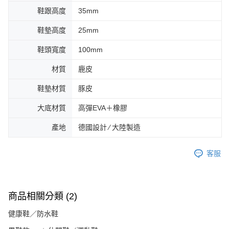
鞋跟高度
35mm
鞋墊高度
25mm
鞋頭寬度
100mm
材質
鹿皮
鞋墊材質
豚皮
大底材質
高彈EVA＋橡膠
產地
德國設計 ∕ 大陸製造
客服
商品相關分類 (2)
健康鞋／防水鞋