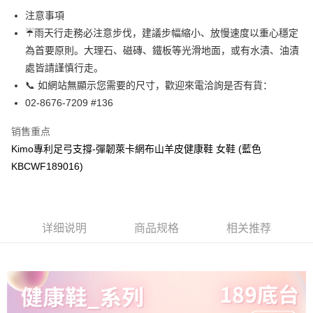
货到付款
2. 進行簡訊驗證之後，即可完成結帳手續。
注意事項
3. 訂單確認後不需事先繳費，商品會配送至您的指定地址。
☔雨天行走務必注意步伐，建議步幅縮小、放慢速度以重心穩定
4. 下訂完成後，您的手機會收到一封繳費通知簡訊，APP會員則會收到
运送方式
AFTEE APP推播通知。
為首要原則。大理石、磁磚、鐵板等光滑地面，或有水漬、油漬
5. 收到商品當下無需繳費，確認無誤後，請再利用繳費通知簡訊或AFTEE
全家取貨付款
處皆請謹慎行走。
APP於四大便利商店‧ATM/網銀等方式進行付款。
每笔NT$60，满NT$1,000(含以上)免运费
📞 如網站無顯示您需要的尺寸，歡迎來電洽詢是否有貨：
請留意繳費期限為 14 天。唯有下載 AFTEE App 成為 AFTEE 會員者方能享
02-8676-7209 #136
7-11取貨付款
有最長 45 天內付款之服務。
每笔NT$60，满NT$1,000(含以上)免运费
销售重点
繳費期限，為商家向您請款的時間，再加上使用AFTEE可延長的天數所計算
出。使用AFTEE下訂可以延長您收到商品前的繳費天數，但無法保證一定能
Kimo專利足弓支撐-彈韌萊卡網布山羊皮健康鞋 女鞋 (藍色
宅配
夠在期限內收到商品(例如:預購商品或預計到貨時間較長者)。因此無論收到
KBCWF189016)
每笔NT$90，满NT$1,000(含以上)免运费
商品與否，仍需要請您在AFTEE規定的時間內完成繳費。
二、付款限制
貨到付款
1. 初次使用 AFTEE 時，將依認證結果及本公司審查結果，核予每個人不同
每笔NT$60，满NT$1,000(含以上)免运费
之上限額度
详细说明
商品规格
相关推荐
2. 結帳金額須大於NT$30
國家/地區配送
查看运费
3. 目前僅支援台灣會員
三、聲明條款
「AFTEE先享後付」(下稱本服務)乃由恩沛科技股份有限公司(下稱 AFTEE )
所提供，並由 AFTEE 向您收取款項。因使用本服務所須提供之個人資料(包
含但不限於訂購人姓名、電話，收件人姓名、電話、收件地址)，將交付予