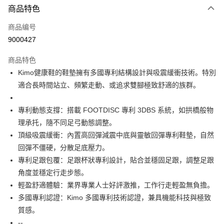
商品特色
信用卡一次付款
商品编号
信用卡分期付款
9000427
3期 0利率，每期
NT$2,783
21家银行
商品特色
合作金库商业银行
第一商业银行
超商取货付款
Kimo健康鞋的鞋墊擁有多國專利結構設計與吸震緩衝技術。特別
华南商业银行
彰化商业银行
適合長時間站立、頻繁走動、或追求雙腳極致舒適的族群。
LINE Pay
上海商业储蓄银行
台北富邦商业银行
国泰世华商业银行
兆丰国际商业银行
Apple Pay
台湾中小企业银行
台中商业银行
專利動態支撐：搭載 FOOTDISC 專利 3DBS 系統，如拱橋般物
汇丰（台湾）商业银行
华泰商业银行
理承托，隨不同足弓動態調整。
街口支付
联邦商业银行
远东国际商业银行
頂級吸震緩衝：內置高回彈減震中底與靈敏回彈專利鞋墊，自然
元大商业银行
永丰商业银行
悠遊付
回彈不僵硬，分散足底壓力。
玉山商业银行
星展（台湾）商业银行
專利足跟包覆：足跟杯狀專利設計，貼合並穩固足跟，調整足跟
台新国际商业银行
中国信托商业银行
Google Pay
台湾乐天信用卡公司
角度並穩定行走步態。
AFTEE先享后付
輕盈舒適體驗：業界專業人士好評激推，工作行走輕盈無負擔。
相关说明
多國專利認證：Kimo 多國專利技術認證，兼具機能科技與極致
一、關於 AFTEE先享後付
ATM付款
質感。
1. 於付款方式選擇AFTEE先享後付，將跳出AFTEE先享後付手機驗證視
窗。
--