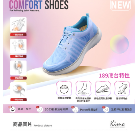
AFTEE 於本服務必要服務範圍內運用。關於 AFTEE 對於個人資料之蒐集、
處理、利用，詳參 AFTEE 官網之『個人資料蒐集、處理及利用告知聲明』
（
https://aftee.tw/privacypolicy/
）。
若款項超過繳費期限，將根據當次的金額加收年利率 16% 的逾期滯納金。
未成年的使用者，請事先徵得法定代理人或監護人之同意方可使用
AFTEE。
若您對於個人資料之處理、利用有任何疑問，或欲行使相關法律權利，請聯
繫恩沛科技股份有限公司。若您不同意我們將上開所示之個人資料，連同必
要之購買訂單資訊提供予 AFTEE ，或讓 AFTEE 蒐集處理利用您的個人資
料，請勿選用本服務。