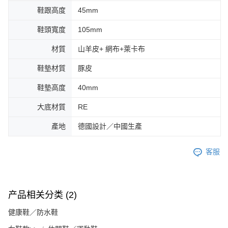
鞋跟高度
45mm
鞋頭寬度
105mm
材質
山羊皮+ 網布+萊卡布
鞋墊材質
豚皮
鞋墊高度
40mm
大底材質
RE
產地
德國設計／中國生產
客服
产品相关分类 (2)
健康鞋／防水鞋