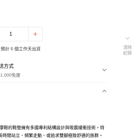
清除
預計 5 個工作天出貨
紀錄
送方式
1,000免運
次付款
期付款
0 利率 每期
NT$2,783
21家銀行
o健康鞋的鞋墊擁有多國專利結構設計與吸震緩衝技術。特
庫商業銀行
第一商業銀行
長時間站立、頻繁走動、或追求雙腳極致舒適的族群。
付款