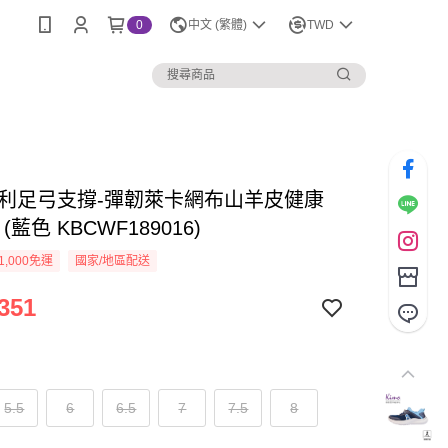
0
中文 (繁體)
TWD
o專利足弓支撐-彈韌萊卡網布山羊皮健康
(藍色 KBCWF189016)
1,000免運
國家/地區配送
351
5.5
6
6.5
7
7.5
8