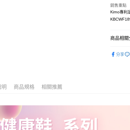
３．收到繳
銷售重點
／ATM／
7-11取貨
※ 請注意
Kimo專
每筆NT$6
絡購買商品
KBCWF18
先享後付
宅配
※ 交易是
是否繳費成
每筆NT$9
付客戶支
商品相關分
貨到付款
【注意事
健康鞋／
每筆NT$6
１．透過由
分享
交易，需
女鞋款>>
國家/地區
求債權轉
２．關於
https://aft
３．未成
「AFTE
說明
商品規格
相關推薦
任。
４．使用「
即時審查
結果請求
５．嚴禁
形，恩沛
動。