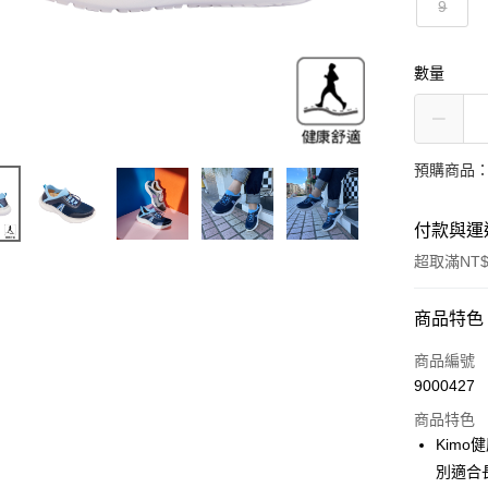
9
數量
預購商品：
付款與運
超取滿NT$
付款方式
商品特色
信用卡一
商品編號
9000427
信用卡分
商品特色
3 期 
Kim
合作金
別適合
超商取貨