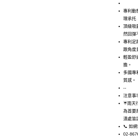
華南商
LINE Pay
上海商
專利動態
國泰世
理承托
Apple Pay
臺灣中
頂級吸
匯豐（
街口支付
聯邦商
然回彈
元大商
悠遊付
專利足
玉山商
跟角度
台新國
Google Pa
輕盈舒
台灣樂
AFTEE先
擔。
相關說明
多國專
【關於「A
質感。
ATM付款
AFTEE
--
便利好安
貨到付款
１．簡單
注意事
２．便利
☔雨天
３．安心
為首要
運送方式
【「AFT
漬處皆
１．於結帳
全家取貨
📞 
付」結帳
每筆NT$6
２．訂單
02-867