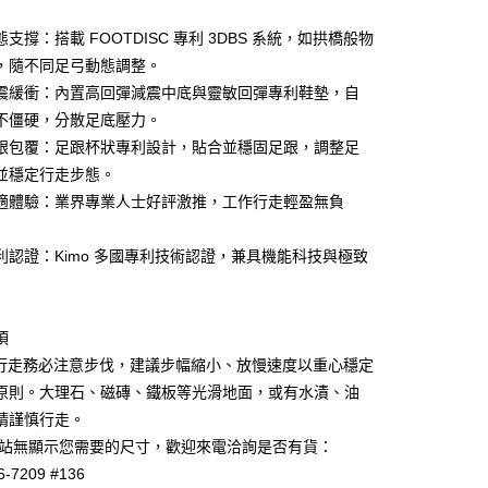
業銀行
彰化商業銀行
業儲蓄銀行
台北富邦商業銀行
支撐：搭載 FOOTDISC 專利 3DBS 系統，如拱橋般物
華商業銀行
兆豐國際商業銀行
，隨不同足弓動態調整。
小企業銀行
台中商業銀行
震緩衝：內置高回彈減震中底與靈敏回彈專利鞋墊，自
台灣）商業銀行
華泰商業銀行
業銀行
遠東國際商業銀行
不僵硬，分散足底壓力。
業銀行
永豐商業銀行
跟包覆：足跟杯狀專利設計，貼合並穩固足跟，調整足
業銀行
星展（台灣）商業銀行
並穩定行走步態。
際商業銀行
中國信託商業銀行
y
適體驗：業界專業人士好評激推，工作行走輕盈無負
天信用卡公司
享後付
利認證：Kimo 多國專利技術認證，兼具機能科技與極致
FTEE先享後付」】
先享後付是「在收到商品之後才付款」的支付方式。 讓您購物簡單
心！
：不需註冊會員、不需綁卡、不需儲值。
項
：只要手機號碼，簡訊認證，即可結帳。
行走務必注意步伐，建議步幅縮小、放慢速度以重心穩定
：先確認商品／服務後，再付款。
原則。大理石、磁磚、鐵板等光滑地面，或有水漬、油
EE先享後付」結帳流程】
請謹慎行走。
方式選擇「AFTEE先享後付」後，將跳轉至「AFTEE先享後
付款
如網站無顯示您需要的尺寸，歡迎來電洽詢是否有貨：
頁面，進行簡訊認證並確認金額後，即可完成結帳。
0，滿NT$1,000(含以上)免運費
成立數日內，您將收到繳費通知簡訊。
6-7209 #136