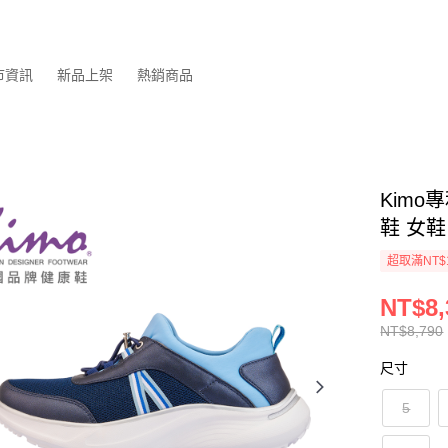
市資訊
新品上架
熱銷商品
Kim
鞋 女鞋 
超取滿NT$
NT$8,
NT$8,790
尺寸
5