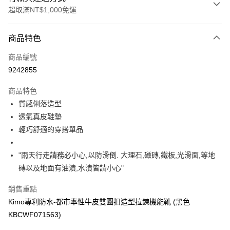
超取滿NT$1,000免運
付款方式
商品特色
信用卡一次付款
商品編號
信用卡分期付款
9242855
3 期 0 利率 每期
NT$2,308
21家銀行
商品特色
合作金庫商業銀行
第一商業銀行
超商取貨付款
質感俐落造型
華南商業銀行
彰化商業銀行
透氣真皮鞋墊
LINE Pay
上海商業儲蓄銀行
台北富邦商業銀行
國泰世華商業銀行
兆豐國際商業銀行
輕巧舒適的穿搭單品
Apple Pay
臺灣中小企業銀行
台中商業銀行
匯豐（台灣）商業銀行
華泰商業銀行
"雨天行走請務必小心,以防滑倒. 大理石,磁磚,鐵板,光滑面,等地
街口支付
聯邦商業銀行
遠東國際商業銀行
磚以及地面有油漬,水漬皆請小心"
元大商業銀行
永豐商業銀行
悠遊付
玉山商業銀行
星展（台灣）商業銀行
銷售重點
台新國際商業銀行
中國信託商業銀行
Google Pay
Kimo專利防水-都市率性牛皮雙圓扣造型拉鍊機能靴 (黑色
台灣樂天信用卡公司
AFTEE先享後付
KBCWF071563)
相關說明