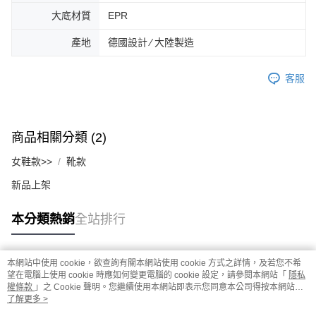
大底材質
EPR
產地
德國設計 ∕ 大陸製造
客服
商品相關分類 (2)
女鞋款>>
靴款
新品上架
本分類熱銷
全站排行
本網站中使用 cookie，欲查詢有關本網站使用 cookie 方式之詳情，及若您不希
熱門標籤
望在電腦上使用 cookie 時應如何變更電腦的 cookie 設定，請參閱本網站「
隱私
權條款
」之 Cookie 聲明。您繼續使用本網站即表示您同意本公司得按本網站使
用條款之 Cookie 聲明使用 cookie。
了解更多 >