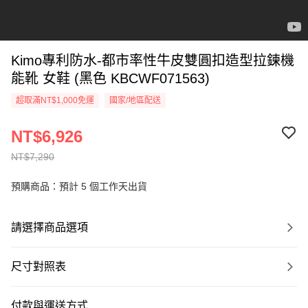
Kimo專利防水-都市率性牛皮雙圓扣造型拉鍊機
能靴 女鞋 (黑色 KBCWF071563)
超取滿NT$1,000免運
國家/地區配送
NT$6,926
NT$7,290
預購商品：預計 5 個工作天出貨
請選擇商品選項
尺寸對照表
付款與運送方式