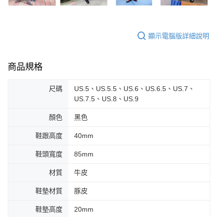
顯示電腦版詳細說明
商品規格
尺碼
US.5、US.5.5、US.6、US.6.5、US.7、
US.7.5、US.8、US.9
顏色
黑色
鞋跟高度
40mm
鞋頭寬度
85mm
材質
牛皮
鞋墊材質
豚皮
鞋墊高度
20mm