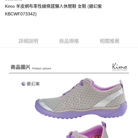
相關說明
Kimo 羊皮網布率性線條感懶人休閒鞋 女鞋 (銀幻紫
【關於「AFTEE先享後付」】
KBCWF073342)
ATM付款
AFTEE先享後付是「在收到商品之後才付款」的支付方式。 讓您購物簡單
便利好安心！
貨到付款
１．簡單：不需註冊會員、不需綁卡、不需儲值。
２．便利：只要手機號碼，簡訊認證，即可結帳。
３．安心：先確認商品／服務後，再付款。
詳細說明
商品規格
相關推薦
運送方式
【「AFTEE先享後付」結帳流程】
全家取貨付款
１．於結帳方式選擇「AFTEE先享後付」後，將跳轉至「AFTEE先享後付」
每筆NT$60，滿NT$1,000(含以上)免運費
結帳頁面，進行簡訊認證並確認金額後，即可完成結帳。
２．訂單成立數日內，您將收到繳費通知簡訊。
7-11取貨付款
３．收到繳費通知簡訊後14天內，點擊此簡訊中的連結，可透過四大超商／
ATM／網路銀行／等多元方式進行付款，方視為交易完成。
每筆NT$60，滿NT$1,000(含以上)免運費
※ 請注意：結帳手續完成當下不需立刻繳費，但若您需要取消訂單，請聯絡
購買商品的店家。未經商家同意取消之訂單仍視為有效，需透過AFTEE先享
宅配
後付繳納相關費用。
每筆NT$90，滿NT$1,000(含以上)免運費
※ 交易是否成功請以「AFTEE先享後付 」之結帳頁面顯示為準，若有關於
是否繳費成功／繳費後需取消欲退款等相關疑問，請聯繫「AFTEE先享後付
客戶支援中心」
https://netprotections.freshdesk.com/support/home
貨到付款
每筆NT$60，滿NT$1,000(含以上)免運費
【注意事項】
１．透過由恩沛科技股份有限公司提供之「AFTEE先享後付」服務完成之交
國家/地區配送
查看運費
易，需依本服務之必要範圍內提供個人資料，並將交易相關給付款項請求債