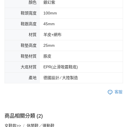
顏色
銀幻紫
鞋頭寬度
100mm
鞋跟高度
45mm
材質
羊皮+網布
鞋墊高度
25mm
鞋墊材質
豚皮
大底材質
EPR(止滑吸震鞋底)
產地
德國設計 ∕ 大陸製造
客服
商品相關分類 (2)
女鞋款>>
休閒鞋／運動鞋