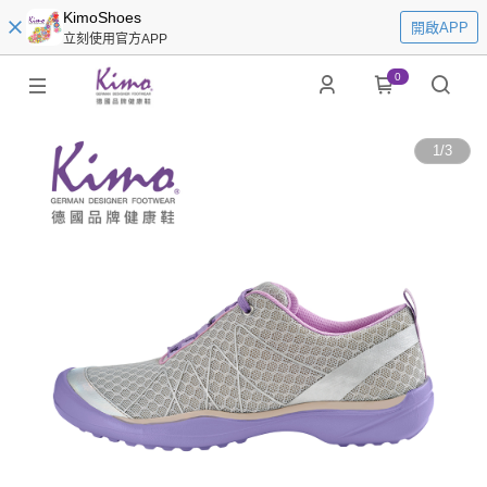
KimoShoes
開啟APP
立刻使用官方APP
0
1
/
3