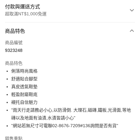
付款與運送方式
超取滿NT$1,000免運
付款方式
商品特色
信用卡一次付款
商品編號
信用卡分期付款
9323248
3 期 0 利率 每期
NT$795
21家銀行
商品特色
合作金庫商業銀行
第一商業銀行
超商取貨付款
俐落時尚風格
華南商業銀行
彰化商業銀行
舒適貼合腳型
LINE Pay
上海商業儲蓄銀行
台北富邦商業銀行
國泰世華商業銀行
兆豐國際商業銀行
真皮透氣鞋墊
Apple Pay
臺灣中小企業銀行
台中商業銀行
輕盈耐磨鞋底
匯豐（台灣）商業銀行
華泰商業銀行
襯托自信魅力
街口支付
聯邦商業銀行
遠東國際商業銀行
"雨天行走請務必小心,以防滑倒. 大理石,磁磚,鐵板,光滑面,等地
元大商業銀行
永豐商業銀行
悠遊付
磚以及地面有油漬,水漬皆請小心"
玉山商業銀行
星展（台灣）商業銀行
"網站若無尺寸可電聯02-8676-7209#136詢問是否有貨"
台新國際商業銀行
中國信託商業銀行
Google Pay
台灣樂天信用卡公司
AFTEE先享後付
銷售重點