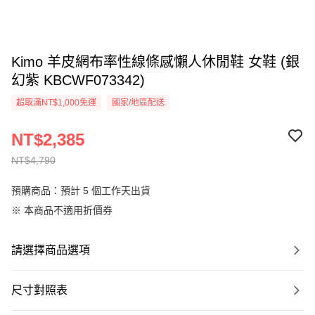
Kimo 羊皮網布率性線條感懶人休閒鞋 女鞋 (銀
幻紫 KBCWF073342)
超取滿NT$1,000免運
國家/地區配送
NT$2,385
NT$4,790
預購商品：預計 5 個工作天出貨
※ 本商品不適用折價券
請選擇商品選項
尺寸對照表