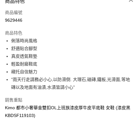
商品特色
信用卡一次付款
商品編號
信用卡分期付款
9629446
3 期 0 利率 每期
NT$1,896
21家銀行
商品特色
合作金庫商業銀行
第一商業銀行
超商取貨付款
俐落時尚風格
華南商業銀行
彰化商業銀行
舒適貼合腳型
LINE Pay
上海商業儲蓄銀行
台北富邦商業銀行
國泰世華商業銀行
兆豐國際商業銀行
真皮透氣鞋墊
Apple Pay
臺灣中小企業銀行
台中商業銀行
輕盈耐磨鞋底
匯豐（台灣）商業銀行
華泰商業銀行
襯托自信魅力
街口支付
聯邦商業銀行
遠東國際商業銀行
"雨天行走請務必小心,以防滑倒. 大理石,磁磚,鐵板,光滑面,等地
元大商業銀行
永豐商業銀行
悠遊付
磚以及地面有油漬,水漬皆請小心"
玉山商業銀行
星展（台灣）商業銀行
台新國際商業銀行
中國信託商業銀行
Google Pay
銷售重點
台灣樂天信用卡公司
AFTEE先享後付
Kimo 都市小奢華金雙扣OL上班族漆皮厚牛皮平底鞋 女鞋 (漆皮黑
相關說明
KBDSF119103)
【關於「AFTEE先享後付」】
ATM付款
AFTEE先享後付是「在收到商品之後才付款」的支付方式。 讓您購物簡單
便利好安心！
貨到付款
１．簡單：不需註冊會員、不需綁卡、不需儲值。