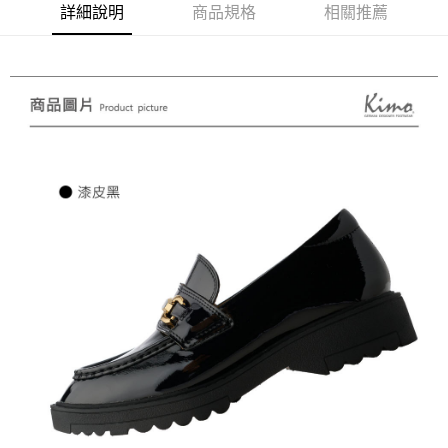
詳細說明
商品規格
相關推薦
２．便利：只要手機號碼，簡訊認證，即可結帳。
３．安心：先確認商品／服務後，再付款。
運送方式
【「AFTEE先享後付」結帳流程】
全家取貨付款
１．於結帳方式選擇「AFTEE先享後付」後，將跳轉至「AFTEE先享後付」
每筆NT$60，滿NT$1,000(含以上)免運費
結帳頁面，進行簡訊認證並確認金額後，即可完成結帳。
２．訂單成立數日內，您將收到繳費通知簡訊。
7-11取貨付款
３．收到繳費通知簡訊後14天內，點擊此簡訊中的連結，可透過四大超商／
ATM／網路銀行／等多元方式進行付款，方視為交易完成。
每筆NT$60，滿NT$1,000(含以上)免運費
※ 請注意：結帳手續完成當下不需立刻繳費，但若您需要取消訂單，請聯絡
購買商品的店家。未經商家同意取消之訂單仍視為有效，需透過AFTEE先享
宅配
後付繳納相關費用。
每筆NT$90，滿NT$1,000(含以上)免運費
※ 交易是否成功請以「AFTEE先享後付 」之結帳頁面顯示為準，若有關於
是否繳費成功／繳費後需取消欲退款等相關疑問，請聯繫「AFTEE先享後付
客戶支援中心」
https://netprotections.freshdesk.com/support/home
貨到付款
每筆NT$60，滿NT$1,000(含以上)免運費
【注意事項】
１．透過由恩沛科技股份有限公司提供之「AFTEE先享後付」服務完成之交
國家/地區配送
查看運費
易，需依本服務之必要範圍內提供個人資料，並將交易相關給付款項請求債
權轉讓予恩沛科技股份有限公司。
２．關於個人資料處理事宜，請瀏覽以下網址：
https://aftee.tw/terms/#terms3
３．未成年的使用者請事先徵得法定代理人或監護人之同意方可使用
「AFTEE先享後付」，若未經同意申辦者引起之損失，本公司不負相關責
任。