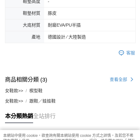
鞋墊高度
-
鞋墊材質
豚皮
大底材質
耐磨EVA/PU半插
產地
德國設計 ∕ 大陸製造
客服
商品相關分類 (3)
查看全部
女鞋款>>
楔型鞋
女鞋款>>
跟鞋／娃娃鞋
本分類熱銷
全站排行
本網站中使用 cookie，欲查詢有關本網站使用 cookie 方式之詳情，及若您不希