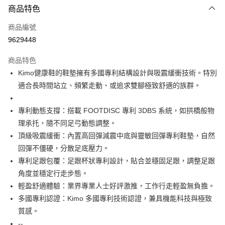
商品特色
信用卡一次付款
商品編號
信用卡分期付款
9629448
3 期 0 利率 每期
NT$2,783
21家銀行
商品特色
合作金庫商業銀行
第一商業銀行
超商取貨付款
Kimo健康鞋的鞋墊擁有多國專利結構設計與吸震緩衝技術。特別
華南商業銀行
彰化商業銀行
適合長時間站立、頻繁走動、或追求雙腳極致舒適的族群。
LINE Pay
上海商業儲蓄銀行
台北富邦商業銀行
國泰世華商業銀行
兆豐國際商業銀行
Apple Pay
臺灣中小企業銀行
台中商業銀行
專利動態支撐：搭載 FOOTDISC 專利 3DBS 系統，如拱橋般物
匯豐（台灣）商業銀行
華泰商業銀行
理承托，隨不同足弓動態調整。
街口支付
聯邦商業銀行
遠東國際商業銀行
頂級吸震緩衝：內置高回彈減震中底與靈敏回彈專利鞋墊，自然
元大商業銀行
永豐商業銀行
悠遊付
回彈不僵硬，分散足底壓力。
玉山商業銀行
星展（台灣）商業銀行
專利足跟包覆：足跟杯狀專利設計，貼合並穩固足跟，調整足跟
台新國際商業銀行
中國信託商業銀行
Google Pay
台灣樂天信用卡公司
角度並穩定行走步態。
AFTEE先享後付
輕盈舒適體驗：業界專業人士好評激推，工作行走輕盈無負擔。
相關說明
多國專利認證：Kimo 多國專利技術認證，兼具機能科技與極致
【關於「AFTEE先享後付」】
ATM付款
質感。
AFTEE先享後付是「在收到商品之後才付款」的支付方式。 讓您購物簡單
便利好安心！
--