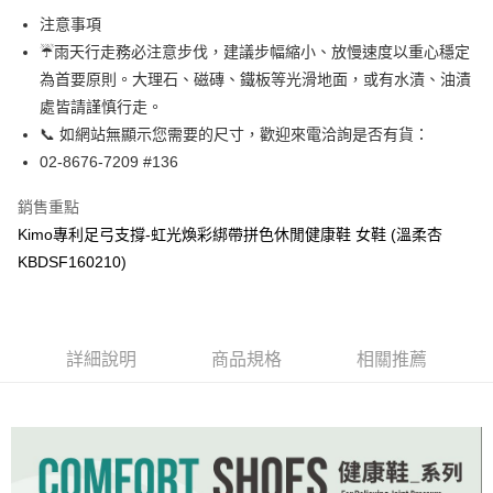
貨到付款
１．簡單：不需註冊會員、不需綁卡、不需儲值。
注意事項
２．便利：只要手機號碼，簡訊認證，即可結帳。
☔雨天行走務必注意步伐，建議步幅縮小、放慢速度以重心穩定
３．安心：先確認商品／服務後，再付款。
運送方式
為首要原則。大理石、磁磚、鐵板等光滑地面，或有水漬、油漬
【「AFTEE先享後付」結帳流程】
全家取貨付款
處皆請謹慎行走。
１．於結帳方式選擇「AFTEE先享後付」後，將跳轉至「AFTEE先享後付」
每筆NT$60，滿NT$1,000(含以上)免運費
結帳頁面，進行簡訊認證並確認金額後，即可完成結帳。
📞 如網站無顯示您需要的尺寸，歡迎來電洽詢是否有貨：
２．訂單成立數日內，您將收到繳費通知簡訊。
02-8676-7209 #136
7-11取貨付款
３．收到繳費通知簡訊後14天內，點擊此簡訊中的連結，可透過四大超商／
ATM／網路銀行／等多元方式進行付款，方視為交易完成。
每筆NT$60，滿NT$1,000(含以上)免運費
銷售重點
※ 請注意：結帳手續完成當下不需立刻繳費，但若您需要取消訂單，請聯絡
購買商品的店家。未經商家同意取消之訂單仍視為有效，需透過AFTEE先享
Kimo專利足弓支撐-虹光煥彩綁帶拼色休閒健康鞋 女鞋 (溫柔杏
宅配
後付繳納相關費用。
KBDSF160210)
每筆NT$90，滿NT$1,000(含以上)免運費
※ 交易是否成功請以「AFTEE先享後付 」之結帳頁面顯示為準，若有關於
是否繳費成功／繳費後需取消欲退款等相關疑問，請聯繫「AFTEE先享後付
客戶支援中心」
https://netprotections.freshdesk.com/support/home
貨到付款
每筆NT$60，滿NT$1,000(含以上)免運費
【注意事項】
詳細說明
商品規格
相關推薦
１．透過由恩沛科技股份有限公司提供之「AFTEE先享後付」服務完成之交
國家/地區配送
查看運費
易，需依本服務之必要範圍內提供個人資料，並將交易相關給付款項請求債
權轉讓予恩沛科技股份有限公司。
２．關於個人資料處理事宜，請瀏覽以下網址：
https://aftee.tw/terms/#terms3
３．未成年的使用者請事先徵得法定代理人或監護人之同意方可使用
「AFTEE先享後付」，若未經同意申辦者引起之損失，本公司不負相關責