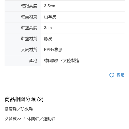
鞋跟高度
3.5cm
鞋面材質
山羊皮
鞋墊高度
3cm
鞋墊材質
豚皮
大底材質
EPR+橡膠
產地
德國設計 ∕ 大陸製造
客服
商品相關分類 (2)
健康鞋／防水鞋
女鞋款>>
休閒鞋／運動鞋