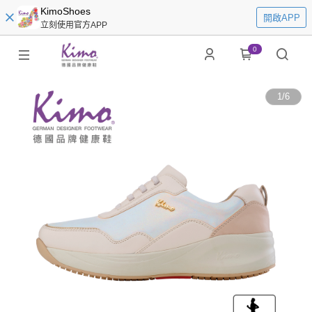
KimoShoes
開啟APP
立刻使用官方APP
0
1
/
6