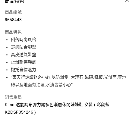
商品特色
信用卡一次付款
商品編號
信用卡分期付款
9658443
3 期 0 利率 每期
NT$1,396
21家銀行
商品特色
合作金庫商業銀行
第一商業銀行
超商取貨付款
俐落時尚風格
華南商業銀行
彰化商業銀行
舒適貼合腳型
LINE Pay
上海商業儲蓄銀行
台北富邦商業銀行
國泰世華商業銀行
兆豐國際商業銀行
真皮透氣鞋墊
Apple Pay
臺灣中小企業銀行
台中商業銀行
止滑耐磨鞋底
匯豐（台灣）商業銀行
華泰商業銀行
襯托自信魅力
街口支付
聯邦商業銀行
遠東國際商業銀行
"雨天行走請務必小心,以防滑倒. 大理石,磁磚,鐵板,光滑面,等地
元大商業銀行
永豐商業銀行
悠遊付
磚以及地面有油漬,水漬皆請小心"
玉山商業銀行
星展（台灣）商業銀行
台新國際商業銀行
中國信託商業銀行
Google Pay
銷售重點
台灣樂天信用卡公司
AFTEE先享後付
Kimo 透氣網布彈力繩多色漸層休閒娃娃鞋 女鞋 ( 彩段藍
相關說明
KBDSF054246 )
【關於「AFTEE先享後付」】
ATM付款
AFTEE先享後付是「在收到商品之後才付款」的支付方式。 讓您購物簡單
便利好安心！
貨到付款
１．簡單：不需註冊會員、不需綁卡、不需儲值。