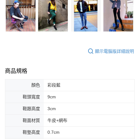
顯示電腦版詳細說明
商品規格
顏色
彩段藍
鞋頭寬度
9cm
鞋跟高度
3cm
鞋面材質
牛皮+網布
鞋墊高度
0.7cm