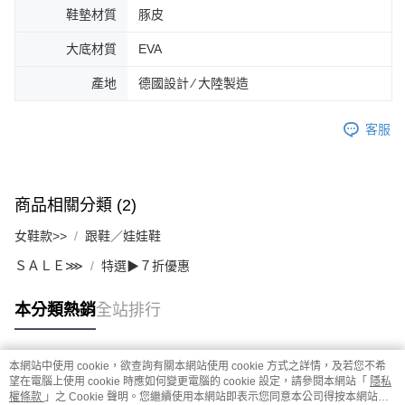
鞋墊材質
豚皮
大底材質
EVA
產地
德國設計 ∕ 大陸製造
客服
商品相關分類 (2)
女鞋款>>
跟鞋／娃娃鞋
ＳＡＬＥ⋙
特選▶７折優惠
本分類熱銷
全站排行
本網站中使用 cookie，欲查詢有關本網站使用 cookie 方式之詳情，及若您不希
熱門標籤
望在電腦上使用 cookie 時應如何變更電腦的 cookie 設定，請參閱本網站「
隱私
權條款
」之 Cookie 聲明。您繼續使用本網站即表示您同意本公司得按本網站使