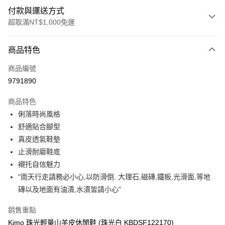
付款與運送方式
超取滿NT$1,000免運
付款方式
商品特色
信用卡一次付款
商品編號
信用卡分期付款
9791890
3 期 0 利率 每期
NT$809
21家銀行
商品特色
合作金庫商業銀行
第一商業銀行
超商取貨付款
俐落時尚風格
華南商業銀行
彰化商業銀行
舒適貼合腳型
LINE Pay
上海商業儲蓄銀行
台北富邦商業銀行
國泰世華商業銀行
兆豐國際商業銀行
真皮透氣鞋墊
Apple Pay
臺灣中小企業銀行
台中商業銀行
止滑耐磨鞋底
匯豐（台灣）商業銀行
華泰商業銀行
襯托自信魅力
街口支付
聯邦商業銀行
遠東國際商業銀行
"雨天行走請務必小心,以防滑倒. 大理石,磁磚,鐵板,光滑面,等地
元大商業銀行
永豐商業銀行
悠遊付
磚以及地面有油漬,水漬皆請小心"
玉山商業銀行
星展（台灣）商業銀行
台新國際商業銀行
中國信託商業銀行
Google Pay
銷售重點
台灣樂天信用卡公司
AFTEE先享後付
Kimo 珠光輕量山羊皮休閒鞋 (珠光白 KBDSF122170)