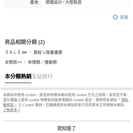
產地
德國設計 ∕ 大陸製造
客服
商品相關分類 (2)
ＳＡＬＥ⋙
激殺↘限量優惠
女鞋款>>
休閒鞋／運動鞋
本分類熱銷
全站排行
本網站中使用 cookie，欲查詢有關本網站使用 cookie 方式之詳情，及若您不希
熱門標籤
望在電腦上使用 cookie 時應如何變更電腦的 cookie 設定，請參閱本網站「
隱私
權條款
」之 Cookie 聲明。您繼續使用本網站即表示您同意本公司得按本網站使
用條款之 Cookie 聲明使用 cookie。
了解更多 >
我知道了