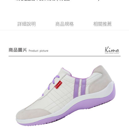
相關說明
【關於「AFTEE先享後付」】
ATM付款
AFTEE先享後付是「在收到商品之後才付款」的支付方式。 讓您購物簡單
便利好安心！
詳細說明
商品規格
相關推薦
貨到付款
１．簡單：不需註冊會員、不需綁卡、不需儲值。
２．便利：只要手機號碼，簡訊認證，即可結帳。
３．安心：先確認商品／服務後，再付款。
運送方式
【「AFTEE先享後付」結帳流程】
全家取貨付款
１．於結帳方式選擇「AFTEE先享後付」後，將跳轉至「AFTEE先享後付」
每筆NT$60，滿NT$1,000(含以上)免運費
結帳頁面，進行簡訊認證並確認金額後，即可完成結帳。
２．訂單成立數日內，您將收到繳費通知簡訊。
7-11取貨付款
３．收到繳費通知簡訊後14天內，點擊此簡訊中的連結，可透過四大超商／
ATM／網路銀行／等多元方式進行付款，方視為交易完成。
每筆NT$60，滿NT$1,000(含以上)免運費
※ 請注意：結帳手續完成當下不需立刻繳費，但若您需要取消訂單，請聯絡
購買商品的店家。未經商家同意取消之訂單仍視為有效，需透過AFTEE先享
宅配
後付繳納相關費用。
每筆NT$90，滿NT$1,000(含以上)免運費
※ 交易是否成功請以「AFTEE先享後付 」之結帳頁面顯示為準，若有關於
是否繳費成功／繳費後需取消欲退款等相關疑問，請聯繫「AFTEE先享後付
客戶支援中心」
https://netprotections.freshdesk.com/support/home
貨到付款
每筆NT$60，滿NT$1,000(含以上)免運費
【注意事項】
１．透過由恩沛科技股份有限公司提供之「AFTEE先享後付」服務完成之交
國家/地區配送
查看運費
易，需依本服務之必要範圍內提供個人資料，並將交易相關給付款項請求債