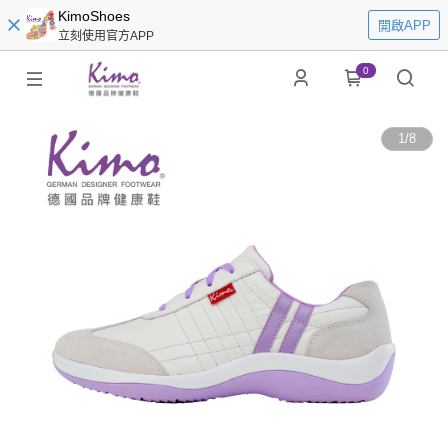
KimoShoes
開啟APP
立刻使用官方APP
0
1
/
8