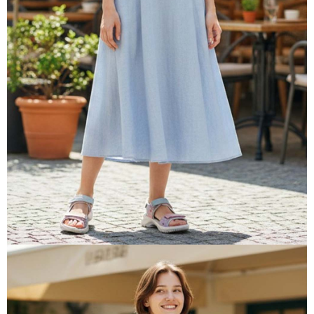
權轉讓予恩沛科技股份有限公司。
２．關於個人資料處理事宜，請瀏覽以下網址：
https://aftee.tw/terms/#terms3
３．未成年的使用者請事先徵得法定代理人或監護人之同意方可使用
「AFTEE先享後付」，若未經同意申辦者引起之損失，本公司不負相關責
任。
４．使用「AFTEE先享後付」時，將依據個別帳號之用戶狀況，依本公司即
時審查核予不同之上限額度；若仍有額度不足之情形，本公司將視審查結果
請求用戶進行身份認證。
５．嚴禁一人註冊多個帳號或使用他人資訊註冊。若發現惡意使用之情形，
恩沛科技股份有限公司將有權停止該用戶之使用額度並採取法律行動。