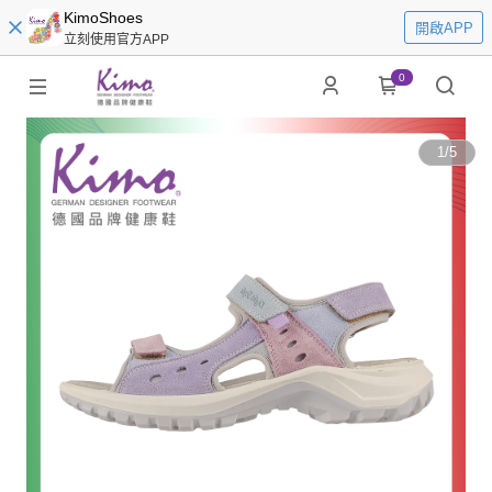
KimoShoes
開啟APP
立刻使用官方APP
0
1
/
5