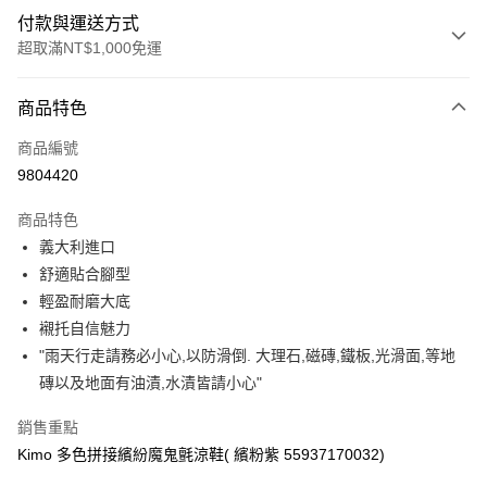
付款與運送方式
超取滿NT$1,000免運
付款方式
商品特色
信用卡一次付款
商品編號
信用卡分期付款
9804420
3 期 0 利率 每期
NT$1,326
21家銀行
商品特色
合作金庫商業銀行
第一商業銀行
超商取貨付款
義大利進口
華南商業銀行
彰化商業銀行
舒適貼合腳型
LINE Pay
上海商業儲蓄銀行
台北富邦商業銀行
國泰世華商業銀行
兆豐國際商業銀行
輕盈耐磨大底
Apple Pay
臺灣中小企業銀行
台中商業銀行
襯托自信魅力
匯豐（台灣）商業銀行
華泰商業銀行
"雨天行走請務必小心,以防滑倒. 大理石,磁磚,鐵板,光滑面,等地
街口支付
聯邦商業銀行
遠東國際商業銀行
磚以及地面有油漬,水漬皆請小心"
元大商業銀行
永豐商業銀行
悠遊付
玉山商業銀行
星展（台灣）商業銀行
銷售重點
台新國際商業銀行
中國信託商業銀行
Google Pay
Kimo 多色拼接繽紛魔鬼氈涼鞋( 繽粉紫 55937170032)
台灣樂天信用卡公司
AFTEE先享後付