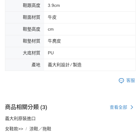
鞋跟高度
3.9cm
鞋面材質
牛皮
鞋墊高度
cm
鞋墊材質
牛麂皮
大底材質
PU
產地
義大利設計 ∕ 製造
客服
商品相關分類 (3)
查看全部
義大利原裝進口
女鞋款>>
涼鞋／拖鞋