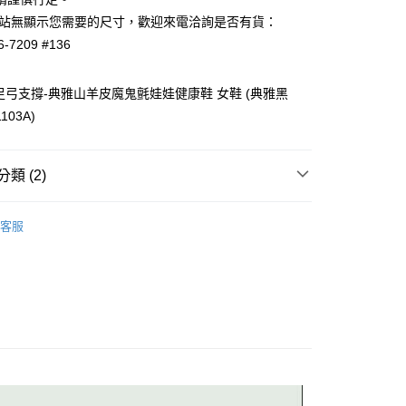
方式選擇「AFTEE先享後付」後，將跳轉至「AFTEE先享後
付款
如網站無顯示您需要的尺寸，歡迎來電洽詢是否有貨：
頁面，進行簡訊認證並確認金額後，即可完成結帳。
0，滿NT$1,000(含以上)免運費
成立數日內，您將收到繳費通知簡訊。
6-7209 #136
費通知簡訊後14天內，點擊此簡訊中的連結，可透過四大超商
網路銀行／等多元方式進行付款，方視為交易完成。
付款
：結帳手續完成當下不需立刻繳費，但若您需要取消訂單，請聯
利足弓支撐-典雅山羊皮魔鬼氈娃娃健康鞋 女鞋 (典雅黑
0，滿NT$1,000(含以上)免運費
的店家。未經商家同意取消之訂單仍視為有效，需透過AFTEE
103A)
繳納相關費用。
否成功請以「AFTEE先享後付 」之結帳頁面顯示為準，若有關於
功／繳費後需取消欲退款等相關疑問，請聯繫「AFTEE先享後
0，滿NT$1,000(含以上)免運費
援中心」
https://netprotections.freshdesk.com/support/home
類 (2)
項】
防水鞋
0，滿NT$1,000(含以上)免運費
恩沛科技股份有限公司提供之「AFTEE先享後付」服務完成之
客服
依本服務之必要範圍內提供個人資料，並將交易相關給付款項請
休閒鞋／運動鞋
配送
查看運費
讓予恩沛科技股份有限公司。
個人資料處理事宜，請瀏覽以下網址：
ee.tw/terms/#terms3
年的使用者請事先徵得法定代理人或監護人之同意方可使用
E先享後付」，若未經同意申辦者引起之損失，本公司不負相關責
AFTEE先享後付」時，將依據個別帳號之用戶狀況，依本公司
核予不同之上限額度；若仍有額度不足之情形，本公司將視審查
用戶進行身份認證。
一人註冊多個帳號或使用他人資訊註冊。若發現惡意使用之情