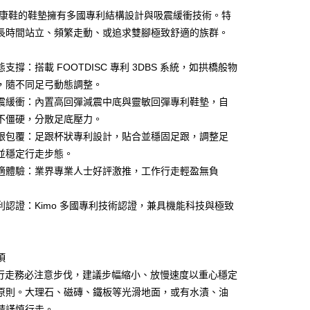
0 利率 每期
NT$2,783
21家銀行
o健康鞋的鞋墊擁有多國專利結構設計與吸震緩衝技術。特
庫商業銀行
第一商業銀行
長時間站立、頻繁走動、或追求雙腳極致舒適的族群。
付款
業銀行
彰化商業銀行
業儲蓄銀行
台北富邦商業銀行
支撐：搭載 FOOTDISC 專利 3DBS 系統，如拱橋般物
華商業銀行
兆豐國際商業銀行
，隨不同足弓動態調整。
小企業銀行
台中商業銀行
震緩衝：內置高回彈減震中底與靈敏回彈專利鞋墊，自
台灣）商業銀行
華泰商業銀行
業銀行
遠東國際商業銀行
不僵硬，分散足底壓力。
業銀行
永豐商業銀行
跟包覆：足跟杯狀專利設計，貼合並穩固足跟，調整足
業銀行
星展（台灣）商業銀行
並穩定行走步態。
際商業銀行
中國信託商業銀行
y
適體驗：業界專業人士好評激推，工作行走輕盈無負
天信用卡公司
享後付
利認證：Kimo 多國專利技術認證，兼具機能科技與極致
FTEE先享後付」】
先享後付是「在收到商品之後才付款」的支付方式。 讓您購物簡單
心！
：不需註冊會員、不需綁卡、不需儲值。
項
：只要手機號碼，簡訊認證，即可結帳。
行走務必注意步伐，建議步幅縮小、放慢速度以重心穩定
：先確認商品／服務後，再付款。
原則。大理石、磁磚、鐵板等光滑地面，或有水漬、油
EE先享後付」結帳流程】
請謹慎行走。