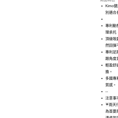
3 期 
Kim
合作金
別適合
超商取貨
華南商
LINE Pay
上海商
專利動態
國泰世
理承托
Apple Pay
臺灣中
頂級吸
匯豐（
街口支付
聯邦商
然回彈
元大商
悠遊付
專利足
玉山商
跟角度
台新國
Google Pa
輕盈舒
台灣樂
AFTEE先
擔。
相關說明
多國專
【關於「A
質感。
ATM付款
AFTEE
--
便利好安
貨到付款
１．簡單
注意事
２．便利
☔雨天
３．安心
為首要
運送方式
【「AFT
漬處皆