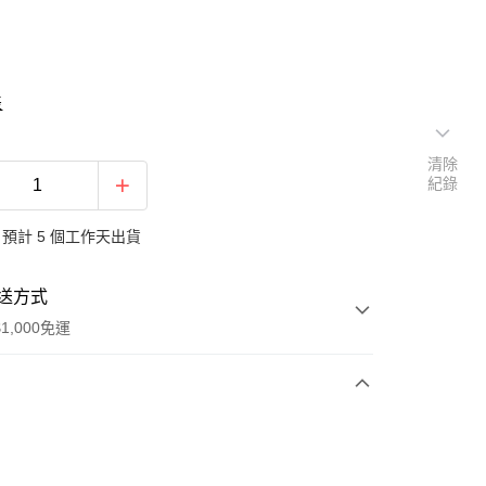
表
清除
紀錄
預計 5 個工作天出貨
送方式
1,000免運
次付款
期付款