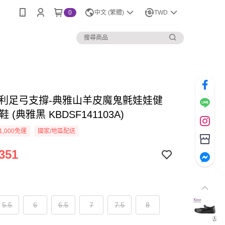
0
中文 (繁體)
TWD
o專利足弓支撐-典雅山羊皮魔鬼氈娃娃健
 (典雅黑 KBDSF141103A)
1,000免運
國家/地區配送
351
5.5
6
6.5
7
7.5
8