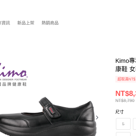
市資訊
新品上架
熱銷商品
Kim
康鞋 女鞋
超取滿NT$
NT$8,
NT$8,790
尺寸
5