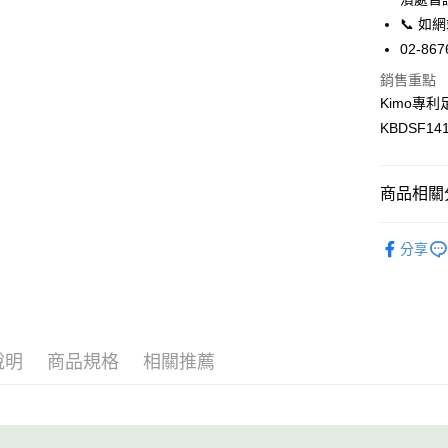
１．於結帳
全家取貨
📞 
付」結帳
每筆NT$6
２．訂單
02-867
３．收到繳
銷售重點
／ATM／
7-11取貨
※ 請注意
Kimo專
每筆NT$6
絡購買商品
KBDSF141
先享後付
宅配
※ 交易是
是否繳費成
每筆NT$9
付客戶支
商品相關分
貨到付款
【注意事
健康鞋／
每筆NT$6
１．透過由
分享
交易，需
女鞋款>>
國家/地區
求債權轉
２．關於
https://aft
３．未成
「AFTE
說明
商品規格
相關推薦
任。
４．使用「
即時審查
結果請求
５．嚴禁