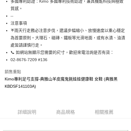
多國專利認證：Kimo 多國專利技術認證，兼具機能科技與極致
【關於「AFTEE先享後付」】
ATM付款
質感。
AFTEE先享後付是「在收到商品之後才付款」的支付方式。 讓您購物簡單
便利好安心！
--
貨到付款
１．簡單：不需註冊會員、不需綁卡、不需儲值。
注意事項
２．便利：只要手機號碼，簡訊認證，即可結帳。
☔雨天行走務必注意步伐，建議步幅縮小、放慢速度以重心穩定
３．安心：先確認商品／服務後，再付款。
運送方式
為首要原則。大理石、磁磚、鐵板等光滑地面，或有水漬、油漬
【「AFTEE先享後付」結帳流程】
全家取貨付款
處皆請謹慎行走。
１．於結帳方式選擇「AFTEE先享後付」後，將跳轉至「AFTEE先享後付」
每筆NT$60，滿NT$1,000(含以上)免運費
結帳頁面，進行簡訊認證並確認金額後，即可完成結帳。
📞 如網站無顯示您需要的尺寸，歡迎來電洽詢是否有貨：
２．訂單成立數日內，您將收到繳費通知簡訊。
02-8676-7209 #136
7-11取貨付款
３．收到繳費通知簡訊後14天內，點擊此簡訊中的連結，可透過四大超商／
ATM／網路銀行／等多元方式進行付款，方視為交易完成。
每筆NT$60，滿NT$1,000(含以上)免運費
銷售重點
※ 請注意：結帳手續完成當下不需立刻繳費，但若您需要取消訂單，請聯絡
購買商品的店家。未經商家同意取消之訂單仍視為有效，需透過AFTEE先享
Kimo專利足弓支撐-典雅山羊皮魔鬼氈娃娃健康鞋 女鞋 (典雅黑
宅配
後付繳納相關費用。
KBDSF141103A)
每筆NT$90，滿NT$1,000(含以上)免運費
※ 交易是否成功請以「AFTEE先享後付 」之結帳頁面顯示為準，若有關於
是否繳費成功／繳費後需取消欲退款等相關疑問，請聯繫「AFTEE先享後付
客戶支援中心」
https://netprotections.freshdesk.com/support/home
貨到付款
每筆NT$60，滿NT$1,000(含以上)免運費
【注意事項】
詳細說明
商品規格
相關推薦
１．透過由恩沛科技股份有限公司提供之「AFTEE先享後付」服務完成之交
國家/地區配送
查看運費
易，需依本服務之必要範圍內提供個人資料，並將交易相關給付款項請求債
權轉讓予恩沛科技股份有限公司。
２．關於個人資料處理事宜，請瀏覽以下網址：