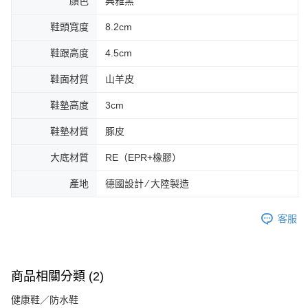
顏色
典雅黑
鞋頭寬度
8.2cm
鞋跟高度
4.5cm
鞋面材質
山羊皮
鞋墊高度
3cm
鞋墊材質
豚皮
大底材質
RE（EPR+橡膠）
產地
德國設計 ∕ 大陸製造
客服
商品相關分類 (2)
健康鞋／防水鞋