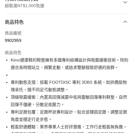
超取滿NT$1,000免運
付款方式
商品特色
信用卡一次付款
商品編號
信用卡分期付款
9902959
3 期 0 利率 每期
NT$2,783
21家銀行
商品特色
合作金庫商業銀行
第一商業銀行
超商取貨付款
Kimo健康鞋的鞋墊擁有多國專利結構設計與吸震緩衝技術。特別
華南商業銀行
彰化商業銀行
適合長時間站立、頻繁走動、或追求雙腳極致舒適的族群。
LINE Pay
上海商業儲蓄銀行
台北富邦商業銀行
國泰世華商業銀行
兆豐國際商業銀行
Apple Pay
臺灣中小企業銀行
台中商業銀行
專利動態支撐：搭載 FOOTDISC 專利 3DBS 系統，如拱橋般物
匯豐（台灣）商業銀行
華泰商業銀行
理承托，隨不同足弓動態調整。
街口支付
聯邦商業銀行
遠東國際商業銀行
頂級吸震緩衝：內置高回彈減震中底與靈敏回彈專利鞋墊，自然
元大商業銀行
永豐商業銀行
悠遊付
回彈不僵硬，分散足底壓力。
玉山商業銀行
星展（台灣）商業銀行
專利足跟包覆：足跟杯狀專利設計，貼合並穩固足跟，調整足跟
台新國際商業銀行
中國信託商業銀行
Google Pay
台灣樂天信用卡公司
角度並穩定行走步態。
AFTEE先享後付
輕盈舒適體驗：業界專業人士好評激推，工作行走輕盈無負擔。
相關說明